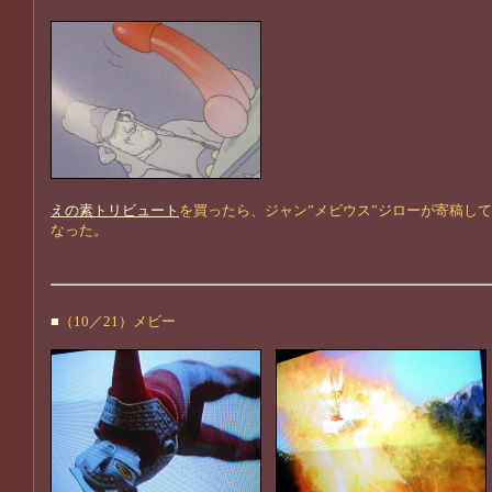
えの素トリビュート
を買ったら、ジャン”メビウス”ジローが寄稿し
なった。
■
（10／21）メビー