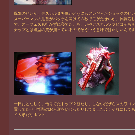
風邪のせいか、デスカル３将軍がどうにもアレだったショックのせ
スーパーマンの足首がパッケを開けて３秒でモゲたせいか、体調崩
で。スーフェスも行かずに寝てた。あ、いやデスカルソフビはそも
ナップとは造型の質が揃っているのでそういう意味では正しいんで
一日おとなしく、借りてたトップ２観たり、こないだザらスのワゴ
置してたペド怪獣のお人形をいじったりしてましたよ！それにして
イ人形だなホント。