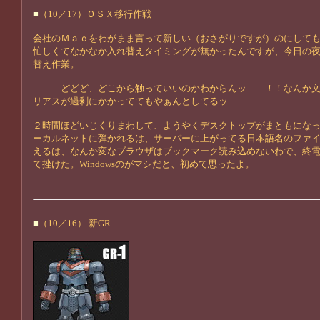
■
（10／17）ＯＳＸ移行作戦
会社のＭａｃをわがまま言って新しい（おさがりですが）のにして
忙しくてなかなか入れ替えタイミングが無かったんですが、今日の
替え作業。
………どどど、どこから触っていいのかわからんッ……！！なんか
リアスが過剰にかかっててもやぁんとしてるッ……
２時間ほどいじくりまわして、ようやくデスクトップがまともにな
ーカルネットに弾かれるは、サーバーに上がってる日本語名のファ
えるは、なんか変なブラウザはブックマーク読み込めないわで、終
て挫けた。Windowsのがマシだと、初めて思ったよ。
■
（10／16） 新GR