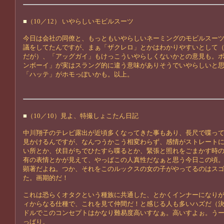
■
（10／12） いやらしいモビルスーツ
今日は会社の同僚と、もっともいやらしいネーミングのモビルスー
議をしてたんですが、まぁ「ザクレロ」とかはわかりやすいとして
だが）、「アッグガイ」もけっこういやらしくないかとの意見も。
ンボーイ」が実はスラング的に違う意味がありそうでいやらしいと
「ハッテ」がホモっぽいかも。以上。
■
（10／10）見よ、特撮しょこたん日記
中川翔子のテレビ露出が近頃多くなってきた事もあり、長尺で喋っ
見かけるんですが、なんつうかこう相変わらず、感情がストレート
い所とか、伏目がちでひたすら喋るとか、緊張と照れをごまかす時
有の表情とかが見えて、やっぱこの人真性だなぁと思う今日この頃
顕著だよね。つか、それをこのルックスの女の子がやってるのはス
た。画期的だ！
これは恐らくオタクという種族に共通した、とかくインナーになり
ィからなる仕種で、これを見て仲間だ！と感じる人も多いハズだ（
ドルでこのコンセプトはかなり難易度高いすなぁ。高いすよぉ。う
っぱり。