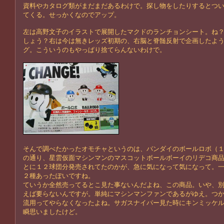
資料やカタログ類がまだまだあるわけで。探し物をしたりするとつ
てくる。せっかくなのでアップ。
左は高野文子のイラストで展開したマクドのランチョンシート。ね
しょう？右は今は無きレッズ初期の、右脳と脊髄反射で企画したよ
グ。こういうのもやっぱり捨てらんないわけで。
そんで調べたかったオモチャというのは、バンダイのボールロボ（
の通り、星雲仮面マシンマンのマスコットボールボーイのリデコ商
とに１２球団分発売されてたのかが、急に気になって気になって。
２種あったぽいですね。
ていうか全然売ってるとこ見た事ないんだよね、この商品。いや、
えば要らないんですが。単純にマシンマンファンであるがゆえ。つ
流用ってやらなくなったよね。サガスナイパー見た時にキンミッケ
瞬思いましたけど。