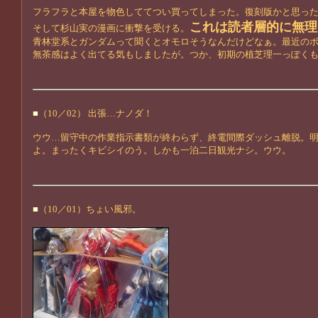
フラフラと本屋を物色しててつい買ってしまった。復刻版かと思っ
これは読者層的に無理
そして杉山実の漫画に衝撃を受ける。
青林堂系とガンダムって聞くとオモロそうなんだけどなぁ。最近の
無茶感はよく出てる気もしましたが。つか、初期の植芝理一っぽく
■
（10／02） 出張…ナノダ！
ウウ…留守中の作業指示書類が終わらず、終電間際ダッシュ離脱。
よ。まったくキビシイのう。しかも一泊二日観光ナシ。ウウ。
■
（10／01）ちょい風邪。