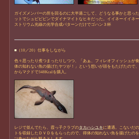
ガイズメンバーの所を回るのに大半過ごして、どうなる事かと思っ
ットでシュピピピンでダイナマイトなヒキだった。イイネーイイネ
ストリウム光線の光学合成パターンだけでゴハン３杯
■
（10／20）仕事をしながら
色々思ったり煮つまったりしつつ、「あぁ、フィレオフィッシュが
体の知れない魚の揚げたヤツが！」という想いが頭をもたげたので
からマクドで348Kcalを購入。
レジで並んでたら、霞っ子クラブの
タカハシユキ
に遭遇。こないだ
トを収録したＤＶＤをもらったので、得体の知れない魚を揚げたの
ツ食べながら観るとします。