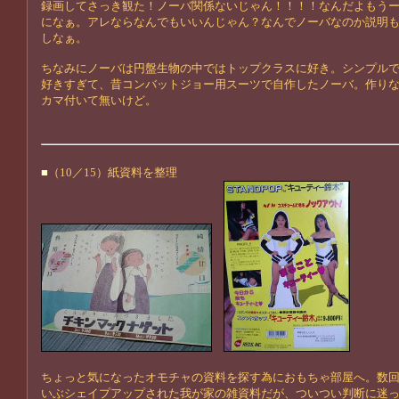
録画してさっき観た！ノーバ関係ないじゃん！！！！なんだよもう
になぁ。アレならなんでもいいんじゃん？なんでノーバなのか説明
しなぁ。
ちなみにノーバは円盤生物の中ではトップクラスに好き。シンプル
好きすぎて、昔コンバットジョー用スーツで自作したノーバ。作り
カマ付いて無いけど。
■
（10／15）紙資料を整理
ちょっと気になったオモチャの資料を探す為におもちゃ部屋へ。数
いぶシェイプアップされた我が家の雑資料だが、ついつい判断に迷