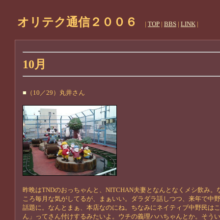
オリテク通信２００６
|
TOP
|
BBS
|
LINK
|
10月
■
（10／29）丸井さん
昨晩はTNDのおっちゃんと、NITCHAN夫妻となんとなくメシ飲み
ころ毎月な気がしてるが、まぁいい。ダラダラ話しつつ、来年で中
話題に。なんとまぁ、本店なのにね。ちなみにネイティブ中野民は
ん」ってさん付けするみたいよ。ウチの義理ハハちゃんとか。そう