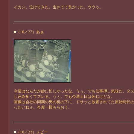
イカン。泣けてきた。生きてて良かった。ウウゥ。
■
（10／27）あぁ
今週はなんだか妙に忙しかったな。うぅ。でも仕事押し気味だ。タ
し込み多くてズレる。うぅ。でも今週土日は休むけどな。
画像は会社の同期の男の机の下に、ドサッと放置されてた原始時代
ったいねぇ。今度一冊もらおう。
■
（10／23）メビー