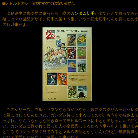

■レトルトカレーのオマケではないのだ。
　出勤途中に郵便局に寄ったら、噂の
ガンダム切手
が出てたんで買ってみた
確には２０世紀デザイン切手の第１５集。いやー記念切手なんか買ったの小
の時以来だよ。

　このシリーズ、ウルトラマンやらゴジラやら、妙にクスグリ入ったセレク
で気にはしてたんだけど、ガンダム持って来るってのが、もうあからさまで
っぱれ。なんつうかもう開き直ってモビルスーツ切手とか出しゃいいのにな
と、ガンダムに惹かれて買った人が全員思ってるだろう事をあえて書いてみ
ところでコレって良く見てみるとマルＣ表記とかないんだけど、無償提供な
かな？国営だからなぁ。名誉って事かな？
