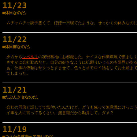
11/23

■休日なのだ。
　ムチャムチャ調子悪くて、ほぼ一日寝てたような。せっかくの休みなのに
11/22

■休日前なのだ。
　夕方から
レベル１
の秘密基地にお邪魔した。ナイスな作業環境で羨ましく
　さすがに会社勤めだと、自分の好きなように机廻りいじるのも限界がある
　ぁ。仕事の依頼はサクっとすませて、色々とオモロイ話をしてお土産まで
　てしまった。

11/21

■たぶんクセなのだ。
　会社の同僚と話してて気付いたんだけど、どうも俺って無意識にけっこう
　イ事を人に言ってるくさい。無意識だから勘弁して。ダメ？

11/19

■つうか全然売って無いのだ。