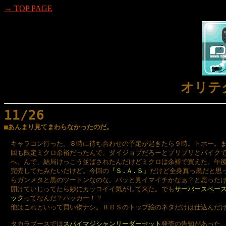
→ TOP PAGE
オリテ
11/26

■あんまり見てまわらなかったのだ。
　キャラコン行った。８時に待ち合わせの予定が起きたら９時。トホー。ま
　回も限定ミクロ余裕だったんで、ダイジョブだろーとブリブリとバイクで
　へ。んで、結局けっこう並ばされたんだけどミクロは余裕で買えた。午後
　完売してたみたいだけど。今回の
『Ｓ.Ａ.Ｓ』
だけど全身真っ黒だと思っ
　らガンメタと黒のツートンなのな。パッと見イマイチかなぁ？と思ったけ
　開けていじってたら妙にカッコイイ気がして来た。でも
サーバースペース
　ック
ってなんだ？ハッカー！？

　他はこれといって買い物ナシ。ＢＢＳのトップ絵のネタだけは仕込んだけ
　タカラブースでは
スパイマジシャンリーダーセット
発売の告知があった。es