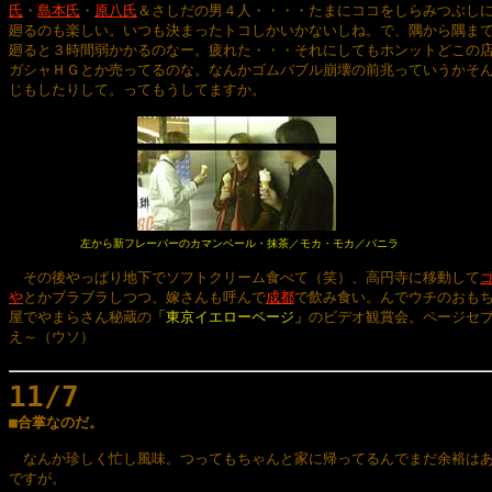
氏
・
島本氏
・
原八氏
＆さしだの男４人・・・・たまにココをしらみつぶしに
廻るのも楽しい。いつも決まったトコしかいかないしね。で、隅から隅まで
廻ると３時間弱かかるのなー。疲れた・・・それにしてもホンットどこの店
ガシャＨＧとか売ってるのな。なんかゴムバブル崩壊の前兆っていうかそん
じもしたりして。ってもうしてますか。

左から新フレーバーのカマンベール・抹茶／モカ・モカ／バニラ
　その後やっぱり地下でソフトクリーム食べて（笑）、高円寺に移動して
ゴ
や
とかブラブラしつつ、嫁さんも呼んで
成都
で飲み食い。んでウチのおもち
屋でやまらさん秘蔵の
「東京イエローページ」
のビデオ観賞会。ページセブ
え～（ウソ）

11/7

■合掌なのだ。
　なんか珍しく忙し風味。つってもちゃんと家に帰ってるんでまだ余裕はあ
ですが。
