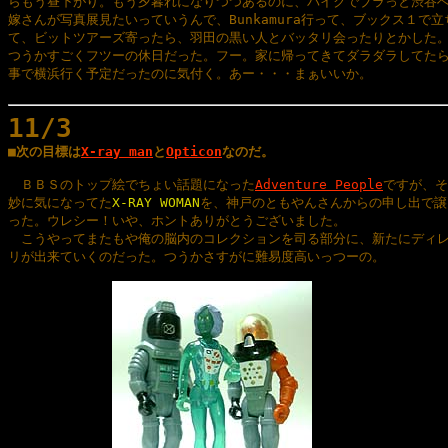
らもう昼下がり。もう夕暮れになりつつあるのに、バイクでブラっと渋谷へ
嫁さんが写真展見たいっていうんで、Bunkamura行って、ブックス１で立
て、ビットツアーズ寄ったら、羽田の黒い人とバッタリ会ったりとかした。
つうかすごくフツーの休日だった。フー。家に帰ってきてダラダラしてたら
事で横浜行く予定だったのに気付く。あー・・・まぁいいか。

11/3

■次の目標は
X-ray man
と
Opticon
なのだ。
　ＢＢＳのトップ絵でちょい話題になった
Adventure People
ですが、そ
妙に気になってた
X-RAY WOMAN
を、神戸のともやんさんからの申し出で譲
った。ウレシー！いや、ホントありがとうございました。

　こうやってまたもや俺の脳内のコレクションを司る部分に、新たにディレ
リが出来ていくのだった。つうかさすがに難易度高いっつーの。
