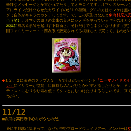
　辛辣なメッセージとか書かれてたりしてオモロイです。オマケのシールも
　アにラインだけ凸らせたカワイイのが１０種類。グミの方はオマケは無い
　グミ自体がキャラのカタチしてます。で、この原形はなんと
東海村原八
　当（笑）
。オマケの原形の出来の良さにシノギを削っている昨今のオカシ
本体に
有名原形師を起用する斬新さ。それだけでもネタになります（笑）
　国ファミリーマート・西友系で販売されてる模様なので買って。おねがい
●
１２／２に渋谷のクラブＡＳＩＡで行われるイベント
『ユーマノイドタイ
ン』
にドリラーが協賛！筺体持ち込んだりとかビデオ流したりとか、ＶＪ
　ティストにむりやり素材使ってクレとおしつけたりするらしいです。来て
　ねがい。

11/12

■次回は高円寺中心キボウなのだ。
　昼に中野駅に集まって、なぜか中野ブロードウェイツアー。メンバーは
や