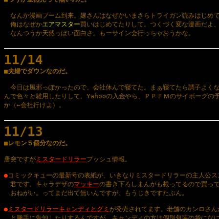
　なんか漫画ブーム到来。嫁さんはなぜかいまさらトライガン読みはじめて
　俺はなぜか
エアマスター
買いはじめてたりして。つくづく変な漫画だよ、
　なんつうか天然っぽい面白さ。もーサイン会行っちゃおうかな。

11/14

■夫婦でダウンなのだ。
　今日は風邪っぽかったので、会社休んで寝てた。まぁ寝てたら調子よくな
んで色々と雑用したりして。Yahooの入金やら、ＰＰＦＭのサイボーグの予
か（←会社行けよ）。

11/13

■レモン５個分なのだ。
唐突ですが
ミスタードリラー
プッシュ情報。
●
コミックキューの最新号の表紙が、いきなりミスタードリラーの主人公スス
　君です。キャラデザの
マッキー
の書き下ろしまんがも載ってるので買って
　おねがい。ってまだ出て無いんですが。もうじきですたぶん。

●
ミスタードリラーキャンディとグミ
が発売されてます。老舗のカンロさんか
　と勝手に告知したりするんですが。キャンディの方は個別包装の袋になに