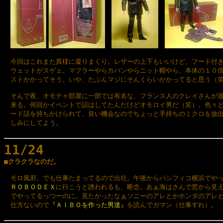
　今回はこれまた異様に凝りまくり。レザーの上下もいいけど、フード付き
　ウェットがスゲェ。マフラーやらカバンやらニット帽やら、本体の１０倍
　ストかかってそう。いや、たぶんマジにそんくらいかかってると思う（笑
　そんで夜、オモチャ部屋に一部では有名な、フランス人のクレイさんが遊
　来る。何回かイベントで話はしてたんだけどオモロイ男だ（笑）。色々と
　ード話を持ちかけられて、良い機会なのでちょっと手持ちのミクロを放出
　しみにしてよう。

11/24

■クラクラなのだ。
　モロ風邪。でも仕事たまってるので出社。午後からパシフィコ横浜でやっ
ＲＯＢＯＤＥＸ
に行こうと誘われるも、断念。あぁ海はさんで窓から見え
　でやってるっつーのに。見たかったなぁソニーのアレとかホンダのアレと
　仕方ないので
『ＡＩＢＯを作った男達』
を読んでガマン（仕事すれ）。
