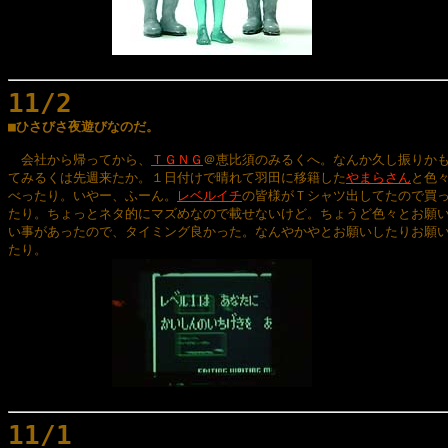
11/2

■ひさびさ夜遊びなのだ。
　会社から帰ってから、
ＴＧＮＧ
＠恵比須のみるくへ。なんか久し振りかも
てみるくは先週来たか。１日付けで晴れて羽田に移籍した
やまらさん
と色々
べったり。いやー、ふーん。
レベルイチ
の皆様がＴシャツ出してたので買っ
たり。ちょっとネタ的にマズめなので載せないけど。ちょうど色々とお願い
い事があったので、タイミング良かった。なんやかやとお願いしたりお願い
たり。

11/1