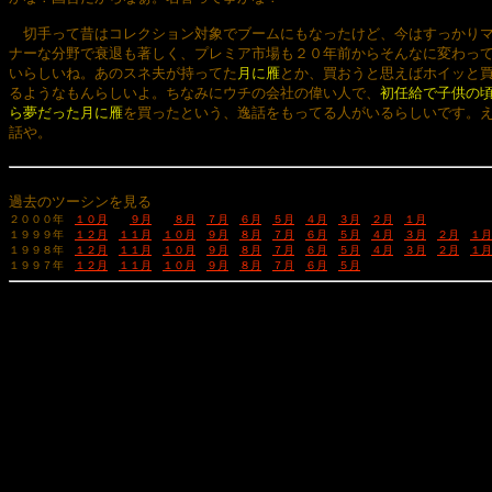
　切手って昔はコレクション対象でブームにもなったけど、今はすっかりマ
ナーな分野で衰退も著しく、プレミア市場も２０年前からそんなに変わって
いらしいね。あのスネ夫が持ってた
月に雁
とか、買おうと思えばホイッと買
るようなもんらしいよ。ちなみにウチの会社の偉い人で、
初任給で子供の頃
ら夢だった月に雁
を買ったという、逸話をもってる人がいるらしいです。え
話や。

過去のツーシンを見る
２０００年　
１０月
９月
８月
７月
６月
５月
４月
３月
２月
１月
１９９９年　
１２月
１１月
１０月
９月
８月
７月
６月
５月
４月
３月
２月
１月
１９９８年　
１２月
１１月
１０月
９月
８月
７月
６月
５月
４月
３月
２月
１月
１９９７年　
１２月
１１月
１０月
９月
８月
７月
６月
５月