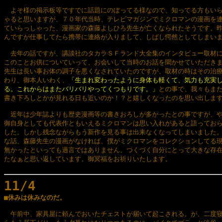
　よそ様の掲示板等ですでに話題にのぼってる様なので、知ってる方もいら
ゃると思いますが、７０年代当時、テレビマガジンでミクロマンの漫画を連
ていらっしゃった、漫画家の森藤よしひろ先生が亡くなられたそうです。昨
んですが仕事してたら携帯に連絡が入りまして、しばし愕然としてしまいま
　去年の話ですが、講談社のタカラＳＦランド大全集のインタビュー取材に
このことお供についていって、お会いして当時のお話を聞かせていただきま
先生は長い事お体の調子を悪くなされていたのですが、取材の時はその治療
わり、御本人いわく、
「生まれ変わったように身体も軽くて、気力も充実し
る。これからはまたバリバリやってくつもりです。」
との事で、我々もまた
書き下ろしとかが見れる日も近いのか！？と嬉しくなったのを思い出します
　近年は少年誌よりも歴史漫画等の書きおろしが多かったとの事ですが、や
御自身としても代表作ともいえるミクロマンは思い入れがあると語っておら
した。しかし残念ながらもう新作を見る事は出来なくなってしまいました。
な話、森藤先生の漫画がなければ、僕がミクロマンをコレクションしてる現
無かったといっても過言ではありません。つくづく自分にとって大きな存在
たなぁと思い返しています。御冥福をお祈りいたします。

11/4

■休みは休みなのだ。
　午前中、家具屋に頼んでおいたチェストが届いて起こされる。が、二度寝