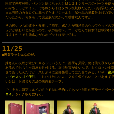
　限定で来年発売。パンツと腿にちゃんとＭ１２１シリーズのパーツを使っ
　のがちょっとナイス。でも膝から下はタカラ復刻版だとだいぶ貧弱だった
　まぁ当時のカタログに載ってたオリジナルも、試作品の塗装仕上げの荒い
　だったから、何をもって完全版なのかって曖昧なんですが。

　その後いつもの連中と食事して帰宅。嫁さんが海洋堂のウルフウッドのフ
　ュアが欲しいとか言うので、夜の新宿へ。つーかなんで婦女子は牧師好き
　りますか？でも残念ながらホビットは売り切れ。

11/25

■来客ラッシュなのだ。
　嫁さんの友達が遊びに来るっていうんで、部屋を掃除。俺は俺で夜から来
　あるのでおもちゃ部屋を片付ける。近頃地震が多いんで、ミクロマン全部
　せてあったんだけど、久しぶりに全部整理して立たせてみる。いやー
復刻
　ンドがスッゴイ便利
。これだけ欲しいよ、２００個くらい。とりあえず足
　い分は、お決まりの足の裏両面テープ。

　で、夕方に新宿マルイのＰＰＦＭに予約してあった別注の変身サイボー
　０４』
を引き取りに行く。
