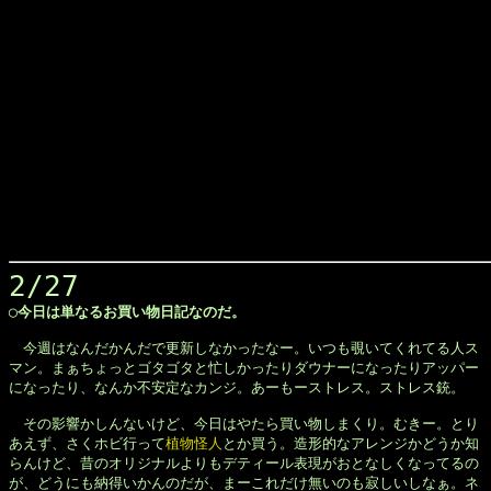
2/27
◯今日は単なるお買い物日記なのだ。
　今週はなんだかんだで更新しなかったなー。いつも覗いてくれてる人ス

マン。まぁちょっとゴタゴタと忙しかったりダウナーになったりアッパー

になったり、なんか不安定なカンジ。あーもーストレス。ストレス銃。

　その影響かしんないけど、今日はやたら買い物しまくり。むきー。とり

あえず、さくホビ行って
植物怪人
とか買う。造形的なアレンジかどうか知

らんけど、昔のオリジナルよりもデティール表現がおとなしくなってるの

が、どうにも納得いかんのだが、まーこれだけ無いのも寂しいしなぁ。ネ
