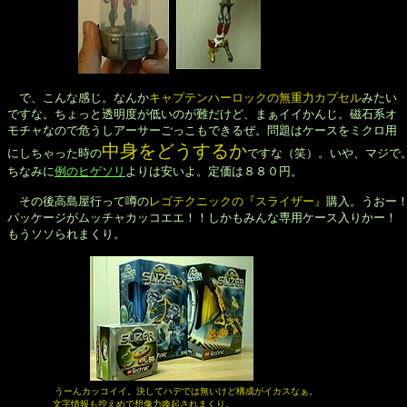
　で、こんな感じ。なんか
キャプテンハーロックの無重力カプセル
みたい

ですな。ちょっと透明度が低いのが難だけど、まぁイイかんじ。磁石系オ

モチャなので危うしアーサーごっこもできるぜ。問題はケースをミクロ用

中身をどうするか
にしちゃった時の
ですな（笑）。いや、マジで。
ちなみに
例のヒゲソリ
よりは安いよ。定価は８８０円。

　その後高島屋行って噂の
レゴテクニックの『スライザー』
購入。うおー！
パッケージがムッチャカッコエエ！！しかもみんな専用ケース入りかー！

もうソソられまくり。

うーんカッコイイ。決してハデでは無いけど構成がイカスなぁ。

　　　　　文字情報も控えめで想像力喚起されまくり。