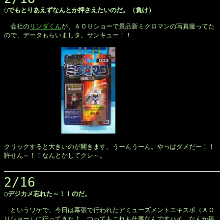
◯でもとりあえずなんとか押さえたいのだ。（負け）
　会社の
リンダくん
が、ＡＯＵショーで景品新ミクロマンの写真撮ってた

ので、データもらいましタ。サンキュー！！

クリックすると大きいのが開きます。うーんうーん。やっぱダメだー！！

許せん～！！なんとかしてクレ～。

2/16
◯デジカメ忘れた～！！のだ。
　というワケで、今日は幕張で行われたアミューズメントエキスポ（ＡＯ

Ｕショー）に行ってきたよ。つってもこれも仕事なんですハイ。なんか毎
