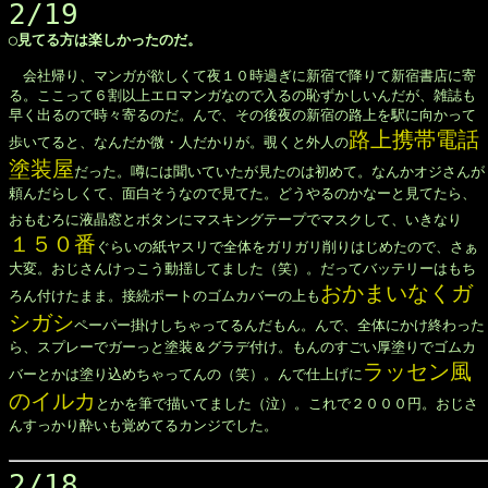
2/19
◯見てる方は楽しかったのだ。
　会社帰り、マンガが欲しくて夜１０時過ぎに新宿で降りて新宿書店に寄

る。ここって６割以上エロマンガなので入るの恥ずかしいんだが、雑誌も

早く出るので時々寄るのだ。んで、その後夜の新宿の路上を駅に向かって

路上携帯電話

歩いてると、なんだか微・人だかりが。覗くと外人の
塗装屋
だった。噂には聞いていたが見たのは初めて。なんかオジさんが

頼んだらしくて、面白そうなので見てた。どうやるのかなーと見てたら、

おもむろに液晶窓とボタンにマスキングテープでマスクして、いきなり
１５０番
ぐらいの紙ヤスリで全体をガリガリ削りはじめたので、さぁ

大変。おじさんけっこう動揺してました（笑）。だってバッテリーはもち

おかまいなくガ

ろん付けたまま。接続ポートのゴムカバーの上も
シガシ
ペーパー掛けしちゃってるんだもん。んで、全体にかけ終わった

ら、スプレーでガーっと塗装＆グラデ付け。もんのすごい厚塗りでゴムカ

ラッセン風

バーとかは塗り込めちゃってんの（笑）。んで仕上げに
のイルカ
とかを筆で描いてました（泣）。これで２０００円。おじさ

んすっかり酔いも覚めてるカンジでした。

2/18