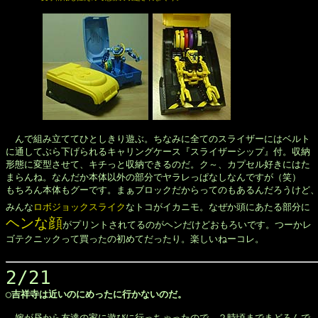
　んで組み立ててひとしきり遊ぶ。ちなみに全てのスライザーにはベルト

に通してぶら下げられるキャリングケース『スライザーシップ』付。収納

形態に変型させて、キチっと収納できるのだ。ク～、カプセル好きにはた

まらんね。なんだか本体以外の部分でヤラレっぱなしなんですが（笑）

もちろん本体もグーです。まぁブロックだからってのもあるんだろうけど、
みんな
ロボジョックスライク
なトコがイカニモ。なぜか頭にあたる部分に
ヘンな顔
がプリントされてるのがヘンだけどおもろいです。つーかレ

ゴテクニックって買ったの初めてだったり。楽しいねーコレ。

2/21
◯吉祥寺は近いのにめったに行かないのだ。
　嫁が昼から友達の家に遊びに行っちゃったので、２時頃までまどろんで
