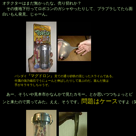
オテクターはまだ無かったな。売り切れか？

　その後地下行ってロボコンのガシャやったりして、プラプラしてたら面

白いもん発見。じゃーん。

『マグドロン』
　　　　バンダイ
見ての通り砂鉄の混じったスライムである。

　　　　付属の強力磁石でうにょーんと伸ばしたりして遊ぶのだ。遊んだ後は

　　　　手がキラキラしちゃうぞ。
　あー、そういや見本市かなんかで見たカモー。とか思いつつちょっとピ

問題はケース
ンと来たので買ってみた。ええ、そうです。
ですよ（笑