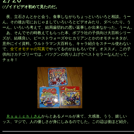
◯ゾイドビデオ初めて見たのだ。
　夜、立石さんとかと会う。食事しながらちょっといろいろと相談。うー

ん。その後お宅におじゃましていろいろとビデオみたり、ダベったり。う

ーん。いろいろ考えて、結局歯切れの悪い返事しか出来なかった。うーん。
　あ、そんでその時教えてもらった本、ポプラ社の子供向け大百科シリー

ズが、結構良い。ビーストウォーズやヒカリアンとかのオモチャネタが、

意外にイイ資料。ウルトラマン大百科も、キャラ紹介をスチール使わない

で、
全てオモチャの写真で
やってるのがおもろいです。オススメ。この子

供向けカテゴリーでは、バツグンの売り上げでベストセラーなんだって。

チェキ！

Ｒｙｕｉｃｈｉさん
からとあるメールが来て、大感激。うう、嬉しい

ッス、マジで。人の優しさが身にしみるのでした。この辺は後ほど紹介。
