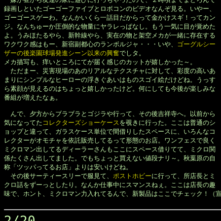
録画しといたゴーゴーファイブとロボコンのビデオなんぞ見る。いやー、

ゴーゴースゲーわ。なんかいくら一話目だからって金かけスギ！ってカン

ジ。なんちゅーか圧倒的な物量にヤラレっぱなし。もう一気に目が覚めた

よ。うみほたるやら、新幹線やら、実在の物と架空メカが一緒に存在する

ワクワク感はもー、新宿副都心のランボルジャ・・・いや、
ゴーグルシー

ザーの後楽園球場発進シーン以来の興奮
でしタ。

メカ描写も、痒いところにてが届く感じのカットが嬉しかった～。

　ただまー、災害現場のあのリアルなテクスチャに対して、彩度の高いあ

まりにシンプルなヒーローの浮きぐあいはものスゴイ絵だけどね。うっす

ら素顔が見えるのはちょっと嬉しかったけど。何にしても今後が楽しみな

番組が増えたなぁ。

　んで、夕方からブラブラとゴジラや行って、その後吉祥寺へ。以前から

気になってた
コレクターズショーケース
を覗きに行った。ここは普通のシ

ョップと違って、ガラスケース単位で間借りしたスペースに、いろんなコ

レクターがオモチャを依託販売してるって形態のお店。ワンフェスで良く

ミクロマン出してるディーラーさんもここにスペース借りてて、ミクロ関

係たくさん出してました。でもちょっと買えない値段ナリ～。秋葉原の自

称「ツッパってるお店」よりは安いけどね。

　その後サーティースリーで服見て、
ポストホビー
に行って、所店長とミ

クロ話をずーっとしたり。なんか仕事中にスマンスねぇ。ここは店長の趣

味で、ホント、ミクロマン力入れてるんで、新製品はここでチェック！（宣
2/20