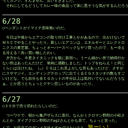
ってカンジ。すんません、言いすぎました。

　それにしてもどうしてカレー味の食品って体に悪そうな気がするんだろう
6/28

◯ペンダントがイマイチ意味無いのだ。

　今日は午後からエアコンの取り付け工事とかがあるので、出かけないで

ＭＡＣでやることやったり。新しいエアコンは、エネルギーとエレクトロ

ニクスの東芝製。ちょっとオーバースペックなヤツ買ったので、もー冷え

る冷える！良い買い物したわい。

　夕方から、今更タイタニックを観に新宿へ。うーん細かい所で納得行か

ない所はあったんだけど、単純に感動しました。トップをねらえ！と同じ

くらいは泣けたね。（…）ＣＧはこれ見よがしな所もあったけど、さすが

にスサマジイ。エンディングテロップに出てくるＣＧスタジオの数もすご

いけどな。でも自分も全ＣＧカットの半分以上は気付いてないんだろうな

ぁ。とか思うとちょっとクヤシ悲しいものがあったり。

6/27

◯３０分で売り切れたらしいのだ。

　つーワケで、朝から亀戸ザらスに直行。なんかミクロマン野郎の小松さ

んとか、ダイアクロン野郎のTag2さんとかも居て、ちょっと笑った。

無ーい！
んで、お目当てのガンメタサイボーグはというと、