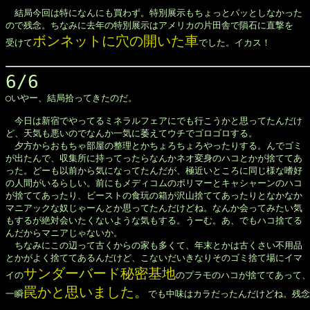

　結局今回は特になんにも買わず。特別展示もちょっとパッとしなかった

ので残念。ちなみに去年の特別展示はアメリカの片田舎で隕石に直撃を

ボンネットに穴の開いた車
受けて
でした。イカス！

6/6

◯いやー、結局拾ってきたのだ。

　今日は新宿でやってるミネラルフェアにでも行こうかと思ってたんだけ

ど、天気も悪いのでなんか一気に萎えてウチでゴロゴロする。

　夕方からおもちゃ部屋の整理とかちょろちょろやったりする。んでゴミ

が出たんで、収集所に持ってったらなんかネオ変身のハコとかが捨ててあ

った。どーも以前から気になってたんだが、極近いところに同じ様な嗜好

の人間がいるらしい。前にもメディコムのポリマーとキャシャーンのハコ

が捨ててあったり、ビーストの食玩の箱が沢山捨ててあったりとなかなか

マニアックな奴じゃーんとか思ってたんだけどね。なんか会ってみたい気

もするが絶対会いたくないような気もする。うーむ。あ、でもハコ捨てる

んだからマニアじゃないか。

　ちなみにこの辺って古くからの家も多くて、年末とかは古くさい不用品

とかがよく捨ててあるんだけど、こないだいきなりそのゴミ捨て場にイマ

サンダーバード秘密基地
イの
のプラモのハコが捨ててあって、
罠かと思いました。
一瞬
でも中味はカラだったんだけどね。残念