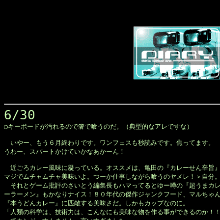
6/30

◯キーボードが汚れるので箸で喰うのだ。（典型的なアレですな）

　いやー、もう６月終わりです。ワンフェスも秒読みです。焦ってます。

うわー、スパートかけていかなあかーん！

　近ごろカレー風味に凝っている。オススメは、亀田の『カレーせん辛旨』
マジでムチャムチャ美味いよ。つーか仕事しながら喰うのヤメレ！＞自分。
　それとゲーム批評のさいとう編集長もハマってるとゆー噂の『超うまカレ
ーラーメン』もかなりナイス！８０年代の傑作ジャンクフード、マルちゃん
『本うどんカレー』に匹敵する美味さだ。しかもカップなのに。

「人類の科学は、技術力は、こんなにも美味な物を作る事ができるのか！！