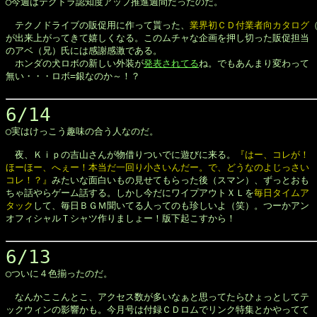

◯今週はテクドラ認知度アップ推進週間だったのだ。

　テクノドライブの販促用に作って貰った、
業界初ＣＤ付業者向カタログ
（
が出来上がってきて嬉しくなる。このムチャな企画を押し切った販促担当

のアベ（兄）氏には感謝感激である。

　ホンダの犬ロボの新しい外装が
発表されてる
ね。でもあんまり変わって

無い・・・ロボ=銀なのか～！？

6/14

◯実はけっこう趣味の合う人なのだ。

　夜、Ｋｉｐの吉山さんが物借りついでに遊びに来る。
『はー、コレが！

ほーほー、へぇー！本当だ一回り小さいんだー。で、どうなのよじっさい

コレ！？』
みたいな面白いもの見せてもらった後（スマン）、ずっとおも

ちゃ話やらゲーム話する。しかし今だにワイプアウトＸＬを
毎日タイムア

タック
して、毎日ＢＧＭ聞いてる人ってのも珍しいよ（笑）。つーかアン

オフィシャルＴシャツ作りましょー！版下起こすから！

6/13

◯ついに４色揃ったのだ。

　なんかここんとこ、アクセス数が多いなぁと思ってたらひょっとしてテ

ックウィンの影響かも。今月号は付録ＣＤロムでリンク特集とかやってて