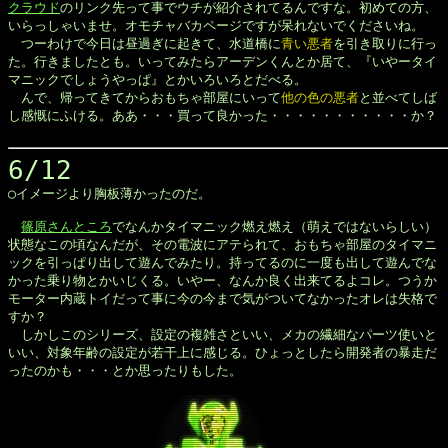
クラウド
のリンク先って事でウチが紹介されてるんですな。初めての方、

いらっしゃいませ。オモチャバカページですが呆れないでくださいね。

　つーわけで今日は昼過ぎに起きて、水道橋に
青い悪者
を引き取りに行っ

た。行きましたとも。いってみたらアーデンくんとか居て、『いやータイ

マニックでしょうやっぱ』とかいろいろとだべる。

　んで、帰ってきてからおもちゃ部屋にいって
他の色の悪者
と並べてしば

し感慨にふける。ああ・・・買って良かった・・・・・・・・・・・か？

6/12

◯イメージより胸板薄かったのだ。

篠原さんところ
でなんかタイマニック燃え燃え（萌えではないらしい）

状態なこの頃なんだが、その電波にアテられて、おもちゃ部屋のタイマニ

ックを引っぱり出して遊んでみたり。持ってるのに一度も出して遊んでな

かった乗り物とかいじくる。いやー、なんか良く出来てるよコレ。つうか

モーター内蔵トイだって事に今の今まで気がついてなかったオレは失格で

すか？

　しかしこのシリーズ、設定の複雑さといい、メカの繊細なパーツ使いと

いい、対象年齢の設定が若干上に感じる。ひょっとしたら開発者の暴走だ

ったのかも・・・とか思ったりもした。
