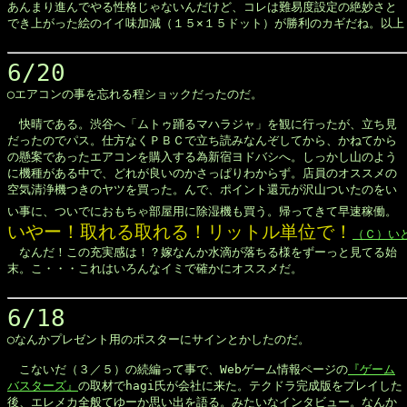
あんまり進んでやる性格じゃないんだけど、コレは難易度設定の絶妙さと

でき上がった絵のイイ味加減（１５×１５ドット）が勝利のカギだね。以上！
6/20

◯エアコンの事を忘れる程ショックだったのだ。

　快晴である。渋谷へ「ムトゥ踊るマハラジャ」を観に行ったが、立ち見

だったのでパス。仕方なくＰＢＣで立ち読みなんぞしてから、かねてから

の懸案であったエアコンを購入する為新宿ヨドバシへ。しっかし山のよう

に機種がある中で、どれが良いのかさっぱりわからず。店員のオススメの

空気清浄機つきのヤツを買った。んで、ポイント還元が沢山ついたのをい

い事に、ついでにおもちゃ部屋用に除湿機も買う。帰ってきて早速稼働。
いやー！取れる取れる！リットル単位で！
（Ｃ）い

　なんだ！この充実感は！？嫁なんか水滴が落ちる様をずーっと見てる始

末。こ・・・これはいろんなイミで確かにオススメだ。

6/18

◯なんかプレゼント用のポスターにサインとかしたのだ。

　こないだ（３／５）の続編って事で、Webゲーム情報ページの
『ゲーム

バスターズ』
の取材でhagi氏が会社に来た。テクドラ完成版をプレイした

後、エレメカ全般てゆーか思い出を語る。みたいなインタビュー。なんか
