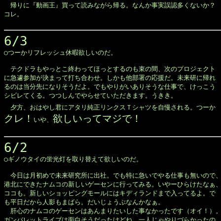
　帰りに『動画王』買って読みながら帰る。なんか事実誤認多くないか？

コレ。

6/3

◯つーかリフレッシュ休暇欲しいのだ。

　テクドラもやっとこ終わってほっとするのも束の間、次のプロジェクト

に急遽参加が決まって打ち合わせ。しかも他部署の応援だ。未来研に帰れ

るのは当分先になりそうだよ。でもやりがいありそうな仕事で、けっこう

シビレてくる。つつしんでやらせていただきます。うきき。

　夕方、おはやし君にアタリ純正リンクスＴシャツを自慢される。つーか
クレ！
欲しいってマジで！
いや、
6/2

◯ギノウタイの蛍光灯を取り替えて欲しいのだ。

　今日は月初めで未来研究所に出社。でも特に急いでやる仕事も無いので、
港北にできたナムコの新しいゲーセンに行ってみる。いやーひらけたなぁ、
ココも。新しいショッピングモールにはキディランドまで入ってるよ。で

も平日だから人影もまばら。だいじょうぶなんかなぁ。

　肝心のナムコのゲーセンはあんまりたいした事なかったです（オイ！）。
ガンバレットライブは面白そうだったけどね。一人じゃやりづらかったの
