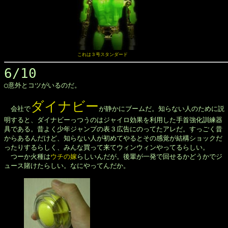
　　　　　　　　　　　　　　　　これは３号スタンダード
6/10

◯意外とコツがいるのだ。

ダイナビー
　会社で
が静かにブームだ。知らない人のために説

明すると、ダイナビーっつうのはジャイロ効果を利用した手首強化訓練器

具である。昔よく少年ジャンプの表３広告にのってたアレだ。すっごく昔

からあるんだけど、知らない人が初めてやるとその感覚が結構ショックだ

ったりするらしく、みんな買って来てウィンウィンやってるらしい。

　つーか火種は
ウチの嫁
らしいんだが。後輩が一発で回せるかどうかでジ

ュース賭けたらしい。なにやってんだか。
