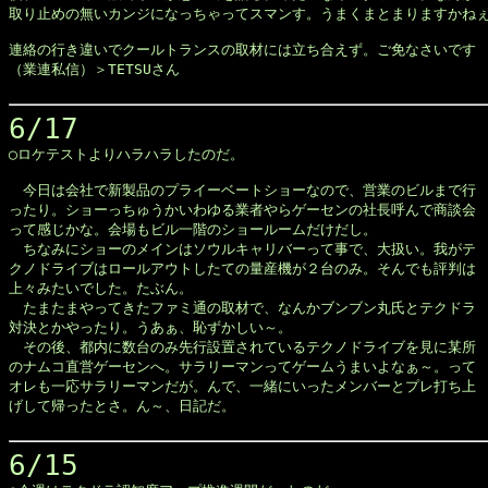
取り止めの無いカンジになっちゃってスマンす。うまくまとまりますかねぇ
連絡の行き違いでクールトランスの取材には立ち合えず。ご免なさいです

（業連私信）＞TETSUさん

6/17

◯ロケテストよりハラハラしたのだ。

　今日は会社で新製品のプライーベートショーなので、営業のビルまで行

ったり。ショーっちゅうかいわゆる業者やらゲーセンの社長呼んで商談会

って感じかな。会場もビル一階のショールームだけだし。

　ちなみにショーのメインはソウルキャリバーって事で、大扱い。我がテ

クノドライブはロールアウトしたての量産機が２台のみ。そんでも評判は

上々みたいでした。たぶん。

　たまたまやってきたファミ通の取材で、なんかブンブン丸氏とテクドラ

対決とかやったり。うあぁ、恥ずかしい～。

　その後、都内に数台のみ先行設置されているテクノドライブを見に某所

のナムコ直営ゲーセンへ。サラリーマンってゲームうまいよなぁ～。って

オレも一応サラリーマンだが。んで、一緒にいったメンバーとプレ打ち上

げして帰ったとさ。ん～、日記だ。

6/15