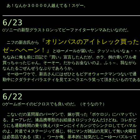
　あ！なんか３００００人越えてる！スゲー。

6/23

◯ソニーの新型グラストロンってビーファイターヤンマみたいなのだ。

『オリンパスのアイトレック買った

　ニフの新吉氏から
ゼ～ヘヘーン！』
とゆーメールが届いた。クッソ～いいなぁ・・・
ちなみに俺も前に日記で『買い』宣言したんだが、ホラ、例の青いワル者

買っちゃったじゃん。そーそー。だからお金ないのよ。ふぅ～、我ながら

なんたるごぜんぜうなぶりであろうか。

　そーゆーワケで、新吉さんにはぜひともビデオウォークマンつないで通

勤中にクダラナイバラエティを見てエヘラエヘラ笑って頂きたいものである
6/22

◯ゲームボーイのピクロスでも良いのだ。（そうなの？）

　こないだの某問屋のバーゲンで、嫁が買った『ポケロジ』にハマッてい

る。まーアレだ。液晶携帯型のお絵描きロジックなんだけどね。コレがど

うにも通勤時間の乗り換えパターンにイイカンジでシンクロしててハマル

のよ。片道で４ステージって感じ。特にマンガ雑誌の充実して無い火曜日

は必需品である（笑）。つーか俺、基本的に短気だしこーゆーパズルって
