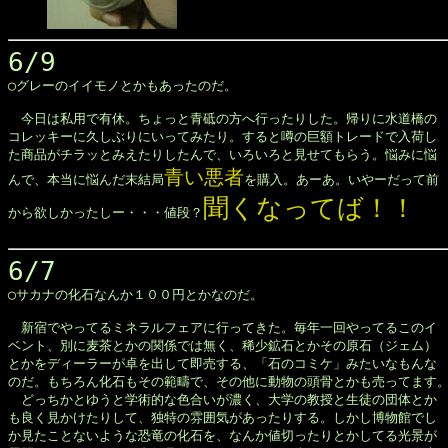
6/9

◯グレーのイイモノとかもあったのだ。

　今日は私用で有休。ちょっと青砥の方へ行ったりした。帰りに水道橋の

コレッキーに久しぶりにいってみたり。すると噂の巨額トレードで入荷し

た商品がチラッとみえたりしたんで、いろいろと見せてもらう。悩みに悩

青い悪者
んで、本当に悩んだ末結局
を購入。あーあ。いやーだって前

聞くなってば！！
から欲しかったしー・・・値段？
6/7

◯サカナの化石なんか１００円とかなのだ。

　新宿でやってるミネラルフェアに行ってきた。毎年一回やってるこのイ

ベント、別に麦茶とかの関係では無く、稀少鉱石とかその原石（ジェム）

とかをディーラーが卓を出して即売する、「石のコミケ」みたいなもんな

のだ。もちろん化石もその範疇で、その他に動物の頭骨とかも売ってます。
　どっちかとゆうと学術的な色合いが濃く、大学の教授と生徒の団体とか

も良く見かけたりして、独特の雰囲気があったりする。しかし博物館でし

か見たことないような恐竜の化石を、なんか値切ったりとかしてる光景が
