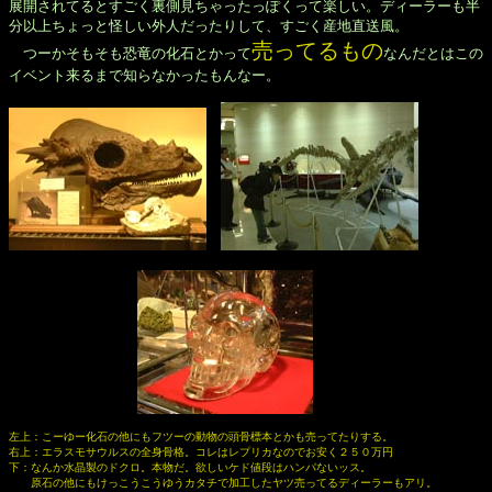
展開されてるとすごく裏側見ちゃったっぽくって楽しい。ディーラーも半

分以上ちょっと怪しい外人だったりして、すごく産地直送風。

売ってるもの
　つーかそもそも恐竜の化石とかって
なんだとはこの

イベント来るまで知らなかったもんなー。

左上：こーゆー化石の他にもフツーの動物の頭骨標本とかも売ってたりする。

右上：エラスモサウルスの全身骨格。コレはレプリカなのでお安く２５０万円

下：なんか水晶製のドクロ。本物だ。欲しいケド値段はハンパないッス。　

　　原石の他にもけっこうこうゆうカタチで加工したヤツ売ってるディーラーもアリ。
