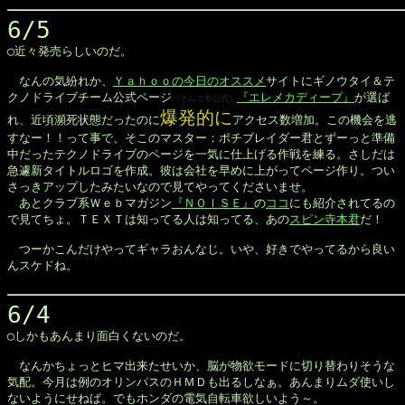
6/5

◯近々発売らしいのだ。

　なんの気紛れか、
Ｙａｈｏｏの今日のオススメ
サイトにギノウタイ＆テ

クノドライブチーム公式ページ
『エレメカディープ』
が選ば

（ナムコ非公式）
爆発的に
れ、近頃瀕死状態だったのに
アクセス数増加。この機会を逃

すなー！！って事で、そこのマスター：ポチブレイダー君とずーっと準備

中だったテクノドライブのページを一気に仕上げる作戦を練る。さしだは

急遽新タイトルロゴを作成。彼は会社を早めに上がってページ作り。つい

さっきアップしたみたいなので見てやってくださいませ。

　あとクラブ系Ｗｅｂマガジン
『ＮＯＩＳＥ』
の
ココ
にも紹介されてるの

で見てちょ。ＴＥＸＴは知ってる人は知ってる、あの
スピン寺本君
だ！

　つーかこんだけやってギャラおんなじ。いや、好きでやってるから良い

んスケドね。

6/4

◯しかもあんまり面白くないのだ。

　なんかちょっとヒマ出来たせいか、脳が物欲モードに切り替わりそうな

気配。今月は例のオリンパスのＨＭＤも出るしなぁ。あんまりムダ使いし

ないようにせねば。でもホンダの電気自転車欲しいよう～。
