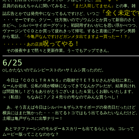
店員のおねえちゃんに聞いてみると、
『まだ入荷してません』
との事。雑

『全く未定で
誌広告とかでは発売中になってるんですけど、いつご
・・・そーですか。クソー、仕方無いのでゾウムシとか買って新宿のさく

ホビへ。シルバーサイボーグゲット。戦闘用ずわいがにを思い浮かべつつ、
ヴァージンでＣＤとか買って疲れきって帰宅。すると直後にアーデン男爵

から電話。
「今亀戸なんですけどガンメタ出てますよー買ったー！？」

呪ってやる！
・・・・・・あの店員
6/25

◯しかたないのでムシビーストのハサミムシ買ったのだ。

　今日は『ＣＯＯＬＴＲＡＮＳ』の取材でＴＥＴＳＵさんが会社に来た。

なーんか近頃、公私の境が曖昧になってきてなんかアレだが、結果良けれ

ば問題無し！どうもありがとうございました＆宜しくお願いいたします。

＞（私信）　ちなみに７／２４売りの号なのでみんな買うべし！

　あ、そう言えば今日はシルバー＆ザらスサイボーグの発売日だったけど

横浜にはまだ無かった・・・出てるトコではもう出てるみたいなんだけど。
土曜は亀戸ザらスに出撃ナリー！

 あとマクファーレンのモルダー＆スカリーも出てるらしいね。コレって

ムービー版ってことなのかな？
