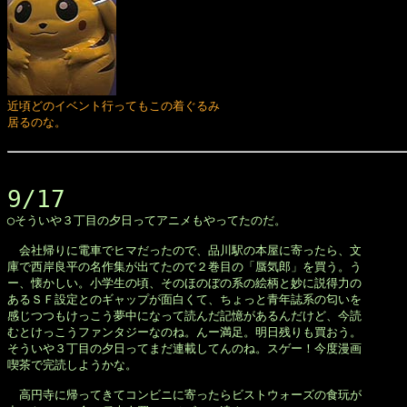
近頃どのイベント行ってもこの着ぐるみ

居るのな。
9/17

◯そういや３丁目の夕日ってアニメもやってたのだ。

　会社帰りに電車でヒマだったので、品川駅の本屋に寄ったら、文

庫で西岸良平の名作集が出てたので２巻目の「蜃気郎」を買う。う

ー、懐かしい。小学生の頃、そのほのぼの系の絵柄と妙に説得力の

あるＳＦ設定とのギャップが面白くて、ちょっと青年誌系の匂いを

感じつつもけっこう夢中になって読んだ記憶があるんだけど、今読

むとけっこうファンタジーなのね。んー満足。明日残りも買おう。

そういや３丁目の夕日ってまだ連載してんのね。スゲー！今度漫画

喫茶で完読しようかな。

　高円寺に帰ってきてコンビニに寄ったらビストウォーズの食玩が
