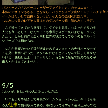
バンビーノの「スペースレーザーファイト」カ、カッコエェ～！

本体のデザインもさることながら、パッケがスゴク良い！ムチャムチャ良い
ゲームはたいして面白くないけど、そんなの些細な問題だネ。

ちなみに今日のレア物大賞は右のダンボール箱（箱のみ）に決定。

　んで帰ってきてから昼寝して、ダイナを見る。ハネッかえりの主

人公も良いとして、なんつっても隊長がスゲー良いよなぁ。グッと

きたね。しかし前作と全く同じ世界の物語でってゆうのもウルトラ

シリーズでは初かもね。

　なんか昼寝のせいで目が冴えたのでコンタクトの先行オールナイ

トを見に新宿へ行った。ネタバレになるとアレなんで詳しく書かな

いけど、感動したよー（アッサリ）。ちなみに短足で指先の光る宇

宙人とかは出てきません。

9/5

◯えっちいおねいちゃんが沢山いたのだ。

　いつもより早起きして幕張のゲームショーへいった。今日はもち

仕事
ろん
で情報収集である。春に比べてイマイチ盛り上がってな
