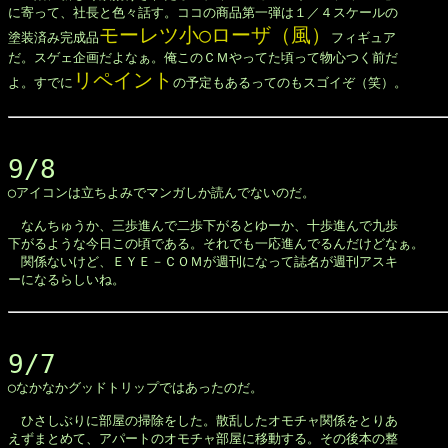
に寄って、社長と色々話す。ココの商品第一弾は１／４スケールの

モーレツ小○ローザ（風）
塗装済み完成品
フィギュア

だ。スゲェ企画だよなぁ。俺このＣＭやってた頃って物心つく前だ

リペイント
よ。すでに
の予定もあるってのもスゴイぞ（笑）。

9/8

◯アイコンは立ちよみでマンガしか読んでないのだ。

　なんちゅうか、三歩進んで二歩下がるとゆーか、十歩進んで九歩

下がるような今日この頃である。それでも一応進んでるんだけどなぁ。

　関係ないけど、ＥＹＥ－ＣＯＭが週刊になって誌名が週刊アスキ

ーになるらしいね。

9/7

◯なかなかグッドトリップではあったのだ。

　ひさしぶりに部屋の掃除をした。散乱したオモチャ関係をとりあ

えずまとめて、アパートのオモチャ部屋に移動する。その後本の整
