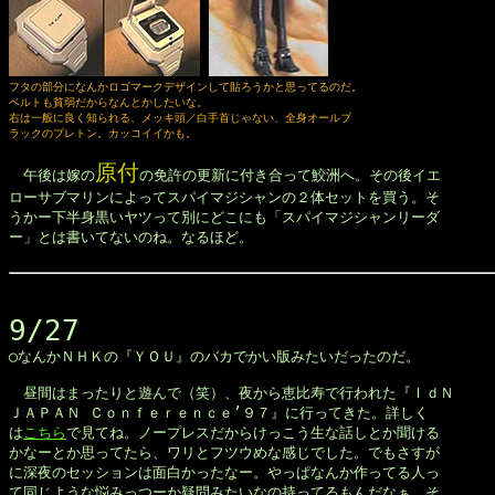
フタの部分になんかロゴマークデザインして貼ろうかと思ってるのだ。
ベルトも貧弱だからなんとかしたいな。

右は一般に良く知られる、メッキ頭／白手首じゃない、全身オールブ

ラックのプレトン。カッコイイかも。
原付
　午後は嫁の
の免許の更新に付き合って鮫洲へ。その後イエ

ローサブマリンによってスパイマジシャンの２体セットを買う。そ

うかー下半身黒いヤツって別にどこにも「スパイマジシャンリーダ

ー」とは書いてないのね。なるほど。

9/27

◯なんかＮＨＫの『ＹＯＵ』のバカでかい版みたいだったのだ。

　昼間はまったりと遊んで（笑）、夜から恵比寿で行われた『ＩｄＮ 

ＪＡＰＡＮ Ｃｏｎｆｅｒｅｎｃｅ’９７』に行ってきた。詳しく

は
こちら
で見てね。ノープレスだからけっこう生な話しとか聞ける

かなーとか思ってたら、ワリとフツウめな感じでした。でもさすが

に深夜のセッションは面白かったなー。やっぱなんか作ってる人っ

て同じような悩みっつーか疑問みたいなの持ってるもんだなぁ。そ
