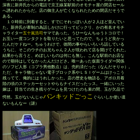
深夜に新井氏からの電話で京王線某駅前のオモチャ屋の閉店セール

へ誘われたからだ。店の御主人が亡くなられたための閉店だそうで

ある。

　１０時前に到着すると、すでにそれっぽい人が２人ほど並んでい

た。新井氏が牽制の為話しかけに行ってビックリ、かの有名オモチ

ャライター
五十嵐浩司
サマであった。うひーなんちゅうトコロで！

お互い一度コンタクトを取りたいと思ってたので、ちょうど良かっ

たんだケドねー。ちゅうわけで、徳間の事やらいろいろ話している

うちに、そこのウチのお兄ちゃん２人が現われて店を開けてくれた。

結果から言うと、めぼしいものは何にも無し。こんな駅前のお店な

ので期待はしてなかったんだけどさ。唯一あった仮面ライダー関係

のソフビ人形（コブラ男他数点）は、売約済だった（なんだそりゃ）。

ただ、キャラ物じゃない電子ブロック系やＬＳＩゲームはけっこう

残ってて、俺的にはうれしかった。店の歴史を物語る、アポロ月着

陸の頃のステッカーセットやらもナイスだったッス。一緒にいった

嫁は、目当ての生き残りゲームを見つけたのも束の間、玉が欠品で

バンキッドごっこ
愕然。玉がないんじゃ
ぐらいしか使い道

ないもんなー（謎）
