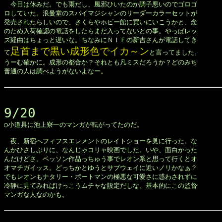
　今日は休みだ。でも雨だし、風邪ひいたのか調子悪いのでゴロゴ

ロしていた。浪曼堂のスパイマジシャンのリーダーカラーセットが

発売されたらしいので、さくらやホビー館に買いにいこうかと、念

のため入荷確認の電話をしたらまだ入ってないとの事。やっぱレッ

ズ経由はちょっと遅いな。ちなみにＮＩＦの新吉さんが電話してき

足首まで黒い成形色でイカ～ン
て
と言ってました。

うーむ確かに。成形の都合か？それとも凡ミスだろうか？どのみち

普通の人は調べようがないよなー。

9/20

◯小道具に池上寮一のマンガが転がってたのだ。

　夜、新宿へフィフスエレメントのレイトショーを見に行った。な

んかひさしぶりに、なんじゃコリャ映画でした。いや、面白かった

んだけどさ。ベッソン作品っちゅう事でレオン系と思って行くとオ

オマチガイッス。どっちかとゆうとサブウェイに近いノリかなぁ？

でもレオンもナタリー・ポートマンの極悪な可愛さに惑わされずに

冷静に見てみればけっこうムチャな設定だしな、基本的にこの監督

マンガな人なのかも。
