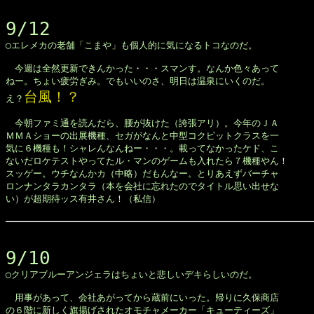
9/12

◯エレメカの老舗「こまや」も個人的に気になるトコなのだ。

　今週は全然更新できんかった・・・スマンす。なんか色々あって

ねー。ちょい疲労ぎみ。でもいいのさ、明日は温泉にいくのだ。

台風！？
え？
　今朝ファミ通を読んだら、腰が抜けた（誇張アリ）。今年のＪＡ

ＭＭＡショーの出展機種、セガがなんと中型コクピットクラスを一

気に６機種も！シャレんなんねー・・・。載ってなかったケド、こ

ないだロケテストやってたル・マンのゲームも入れたら７機種やん！

スッゲー。ウチなんかカ（中略）だもんなー。とりあえずバーチャ

ロンナンタラカンタラ（本を会社に忘れたのでタイトル思い出せな

い）が超期待ッス有井さん！（私信）

9/10

◯クリアブルーアンジェラはちょいと悲しいデキらしいのだ。

　用事があって、会社あがってから蔵前にいった。帰りに久保商店

の６階に新しく旗揚げされたオモチャメーカー「キューティーズ」
