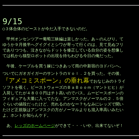
9/15

◯３体合体のビーストが今だ入手できないのだ。

　甲州オンセンツアー葡萄三昧編は楽しかった。あ～のんびり。て

ゆうか９月後半へグイグイとシワが寄って行くのは、見て見ぬフリ

でありつつも、泣きながらドットを修正している自分の姿を想像し

ては机から猫型ロボットの出現を待ちわびる今日の俺だった。

　午後、ケーブルを買う嫁につきあって雨の中新宿のヨドバシへ。

ついでにガオガイガーのサントラのＶｏｌ．２を買った。その後、
『アメコミスポーン』の垂れ幕
でおなじみのトライ

ソフトを覗く。ビーストウォーズのＢａＢｏｏｍ（マントヒヒ）が

入荷してたが４８００円はチト高いのでパス。ムービースポーンの

フィギュアも大量に入ってたな。アンマスクがノーマルの２．５倍

ぐらいの値段だったけど、売れるのかなー？ちなみにレッズで聞い

たけど正規版はアンマスクの方がノーマルよりも混入率高いみたい

よ。ホントか知らんケド。

　あ、
レッズのホームページ
ができて・・・いや、出来てないぞ！
