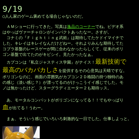
9/19

◯人ん家のゲーム褒めてる場合じゃないのだ。

　ＡＭショーに行ってきた。写真は
逸品のコーナー
でね。ビデオ系

はやっぱヴァーチャロンがインパクトあったなー。さすが。

　コナミの『Ｆｉｇｈｔｉｎｇ武術』は期待してたケドイマイチで

した。キレイはキレイなんだけどねー。それよりみんな期待してた

コブラ基盤のレースゲーが間に合わなかったらしくて、従来のポリ

ゴン基盤で出てたのがキビシイ。見たかったなぁ。

最新技術で

　カプコンは『私立ジャスティス学園』がナイス！
最高のバカバカしさ
を提供するその心意気は天晴ですな。

ポリゴンなのに、画面の雰囲気がカプコン２Ｄ格闘の持つ独特のあ

の感じ（淡い感じ？）が漂ってるのがけっこうイイ感じでした。モ

ノは無かったけど、スターグラディエーター２も期待ッス。

　あ、モータルコンバットがポリゴンになってる！！でもやっぱり
血
が出てる！うわー。

　まぁ、そういう感じでいろいろ刺激的な一日でした。仕事しよっと。
