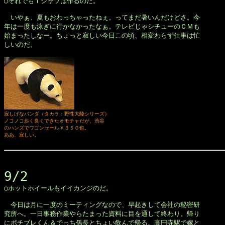

◯それでもＴシャツは作るのだ。

　いやぁ、夏もおわっちゃったねぇ。ってまだ暑いんだけどさ。今

年は一度も泳ぎに行かなかったなぁ。テレビじゃシチューのＣＭも

始まったしなー。ちょっと寂しい今日この頃、相変わらず仕事は忙

しいのだ。

寂しげなパンダ（タカラ：野性大陸シリーズ）

ノコノコ歩く良くできたオモチャだが、渋谷

のハンズでワゴンセール￥３５０也。

ああ、寂しい。
9/2

◯ホットホイールもイイカンジのだ。

　今日は月に一度のミーティングなので、早起きして会社の秘密研

究所へ。一日事務作業やらたまった資料に目を通して終わり。帰り

にポチブレくん＆でっち係長とちょい飲んで帰る。高円寺駅で嫁と
