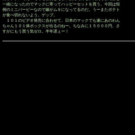
一緒になったのでマックに寄ってハッピーセットを買う。今回は恒

例のミニバービーなので嫁がムキになってるのだ。うーまたポテト

が食べ切れないよう。ゲップ。

　１０１のビデオ発売に合わせて、日本のマックでも遂にあのわん

ちゃん１０１体ボックスが出るのねー。ちなみに１５０００円。さ

すがにもう買う気ゼロ。半年遅ぇー！
