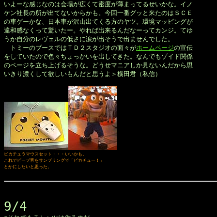
いよーな感じなのは会場が広くて密度が薄まってるせいかな。イノ

ケン社長の所が出てないからかも。今回一番グッと来たのはＳＣＥ

の車ゲーかな、日本車が沢山出てくる方のヤツ。環境マッピングが

違和感なくって驚いたー。やれば出来るんだなーってカンジ。てゆ

うか自分のレヴェルの低さに涙が出そうで出ませんでした。

　トミーのブースではＴＤ２スタジオの面々が
ホームページ
の宣伝

をしていたので色々ちょっかいを出してきた。なんでもゾイド関係

のページを立ち上げるそうな。どうせマニアしか見ないんだから思

いきり濃くして欲しいもんだと思うよ＞横田君（私信）

ピカチュウマウスセット・・・いいかも。

これでビープ音をサンプリングで「ピカチュー！」

とかにしたいと思った。
9/4