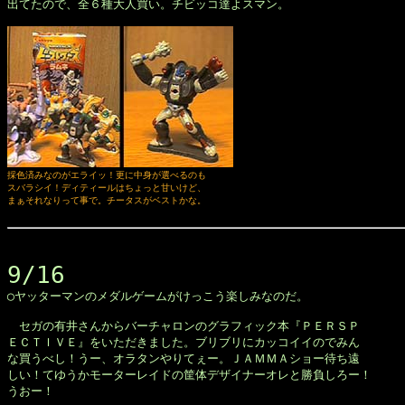
出てたので、全６種大人買い。チビッコ達よスマン。

採色済みなのがエライッ！更に中身が選べるのも

スバラシイ！ディティールはちょっと甘いけど、

まぁそれなりって事で。チータスがベストかな。
9/16

◯ヤッターマンのメダルゲームがけっこう楽しみなのだ。

　セガの有井さんからバーチャロンのグラフィック本『ＰＥＲＳＰ

ＥＣＴＩＶＥ』をいただきました。ブリブリにカッコイイのでみん

な買うべし！うー、オラタンやりてぇー。ＪＡＭＭＡショー待ち遠

しい！てゆうかモーターレイドの筐体デザイナーオレと勝負しろー！

うおー！
