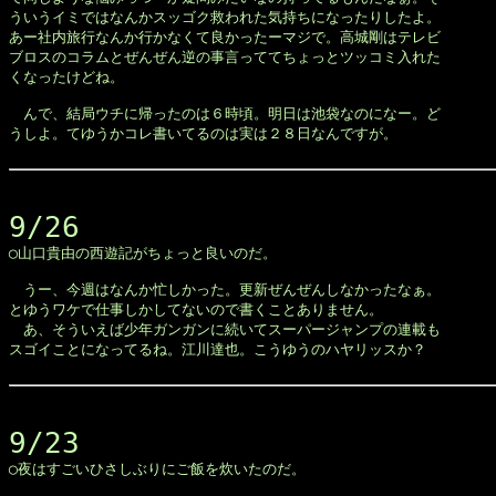
ういうイミではなんかスッゴク救われた気持ちになったりしたよ。

あー社内旅行なんか行かなくて良かったーマジで。高城剛はテレビ

ブロスのコラムとぜんぜん逆の事言っててちょっとツッコミ入れた

くなったけどね。

　んで、結局ウチに帰ったのは６時頃。明日は池袋なのになー。ど

うしよ。てゆうかコレ書いてるのは実は２８日なんですが。

9/26

◯山口貴由の西遊記がちょっと良いのだ。

　うー、今週はなんか忙しかった。更新ぜんぜんしなかったなぁ。

とゆうワケで仕事しかしてないので書くことありません。

　あ、そういえば少年ガンガンに続いてスーパージャンプの連載も

スゴイことになってるね。江川達也。こうゆうのハヤリッスか？

9/23

◯夜はすごいひさしぶりにご飯を炊いたのだ。
