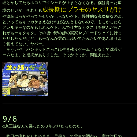
理とかしてたらホコリでクシャミが止まらなくなる。僕は育った環

成長期にプラモのヤスリがけ
境のせいか、それとも
や塗装ばっかやってたせいかしらないケド、慢性的な鼻炎症なのよ。

といってもキッカケさえなければなんともないので、もしかしたら

アレルギーなのかもしれんケド。んで仕方なくクスリを飲んだらこ

れがもーキクキク。その後中野の嫁の実家やブロードウェイに行っ

たりしたんだけど、もーなんか雲の上歩いてたみたいであんまりよ

く覚えてない。ヤベー。

　そういや、バンキッドごっこは生き残りゲームじゃなくて沈没ゲ

ームだよ。と指摘がありました。そっかそっか、間違えたよ。

9/6

◯京王線なんて乗ったの３年ぶりだったのだ。

　昨日の疲れがとれぬまま、早起きして電車で調布へ。実は昨日の
