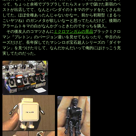
って、ちょっと余裕でブラブラしてたらスォッチで儲けた新宿のベ

ストが出店してて、なんとバンダイのトキマのデッドをたくさん出

してた。ほぼ全種あったんじゃないかなー。前から初期型（まるっ

こいヤツね）のガンメタが欲しいなーと思ってたんだけど、後期の

アラームトキマの白がなんかグっときたのでそっちを購入。

　その後友人のコマツさんに
ミクロマンガムの景品
ブラックミクロ

マン『プレトン』のバージョン違いを見せてもらったり、中古のル

ーズだけど、長年探してたマシンロボ宝石超人シリーズの「ダイヤ

マン」を見つけたりして、なんだかんだいって俺的にはけっこう充

実してたのだった。
