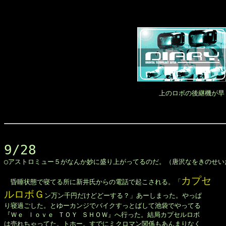
上のロボの後継機が早
9/28

◯アストロミュー５がなんか妙に盛り上がってるのだ。（唐沢なをきのせいだ
カプセ

　昏睡状態で寝てる所に新井氏からの電話で起こされる。「
ルロボＧ
ン万ン千円だけどどーする？」あーしまった。やっぱ

り寝過ごした。とゆーカンジでバイクすっとばして池袋でやってる

『Ｗｅ ｌｏｖｅ ＴＯＹ ＳＨＯＷ』へ行った。結局カプセルロボ

は売れちゃってた。トホー。すでにミクロマン関係もあんまりなく
