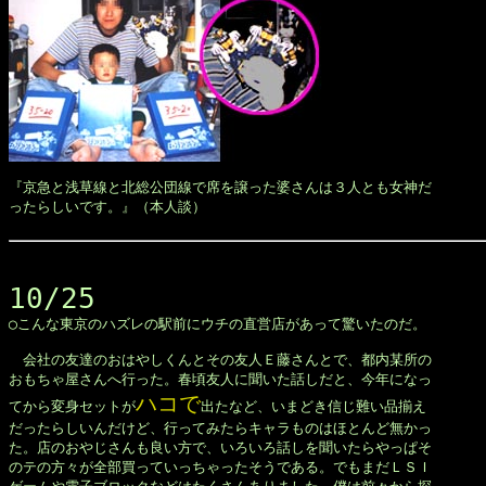
『京急と浅草線と北総公団線で席を譲った婆さんは３人とも女神だ

ったらしいです。』（本人談）

10/25

◯こんな東京のハズレの駅前にウチの直営店があって驚いたのだ。

　会社の友達のおはやしくんとその友人Ｅ藤さんとで、都内某所の

おもちゃ屋さんへ行った。春頃友人に聞いた話しだと、今年になっ

ハコで
てから変身セットが
出たなど、いまどき信じ難い品揃え

だったらしいんだけど、行ってみたらキャラものはほとんど無かっ

た。店のおやじさんも良い方で、いろいろ話しを聞いたらやっぱそ

のテの方々が全部買っていっちゃったそうである。でもまだＬＳＩ
