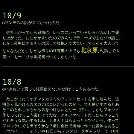
10/9

◯マンモスの話がスゴかったのだ。

　会社上がってから蔵前に。レッズにいっていろいろバカ話しで盛

り上がった。おなかがすいたのでみんなでデニーズでまたバカ話し。

しかし夜中にオモチャの話しで腹抱えて大笑いしてるイイ大人って

北京原人
なんなんだか。しかも帰りの終電車の中でも
話しで大

笑い。もーこりゃ劇場初日いくしかないな。

10/8

◯いきおいで買って結局使えないのがけっこうあるのだ。

　欲しかったミヤヂマタカフミのフォントセットを申し込んだ。近

頃良く見かけるカタカナはコレだったのかー。でも使いすぎるとあ

そこのと似ちゃうから気をつけないとなー（謎）。しかしフォント

作りってけっこう楽しそうだな。アルファベットだったらけっこう

やれそうな気がするしね。カタカナはちょっとキツイかも。作って

フロッケにでも出そうかな？前に会社で適当に作った書体もあるし

（ヤバイ）。　そういや17日からデジタローグギャラリーで 
FONT 
