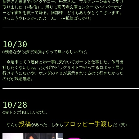
新井さん家までバイクでゴー。松本さん、ブルクレーン確かに受け

取りました（←私信）。帰りに高円寺文庫センターでハイパーホビ

ーと宇宙船を買って帰る。阿部様、どうもありがとうございます。

けっこうウレシかったよーん。（←私信ばっかり）

10/30

◯残念ながら歩行実演はやって無いらしいのだ。

　今週末って３連休とゆー事に気付いてガーっと仕事した。休日出

社したくないしね。おかげでビッグサイトでやってるロボット展も

行けそうにないや。ホンダのＰ２が展示されてるので行きたかった

のだが残念無念。

10/28

◯赤トンボもほしいのだ。

投稿
フロッピー手渡し
　なんか
があった。しかも
だ（笑）。
