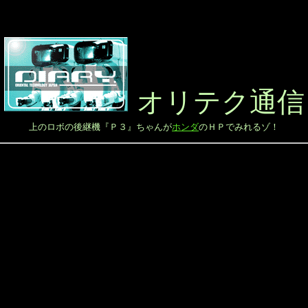
オリテク通信
上のロボの後継機『Ｐ３』ちゃんが
ホンダ
のＨＰでみれるゾ！