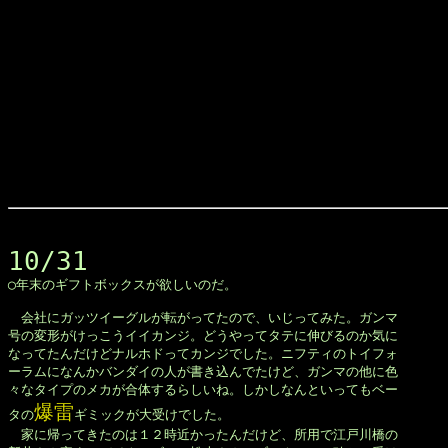
10/31

◯年末のギフトボックスが欲しいのだ。

　会社にガッツイーグルが転がってたので、いじってみた。ガンマ

号の変形がけっこうイイカンジ。どうやってタテに伸びるのか気に

なってたんだけどナルホドってカンジでした。ニフティのトイフォ

ーラムになんかバンダイの人が書き込んでたけど、ガンマの他に色

々なタイプのメカが合体するらしいね。しかしなんといってもベー

爆雷
タの
ギミックが大受けでした。

　家に帰ってきたのは１２時近かったんだけど、所用で江戸川橋の
