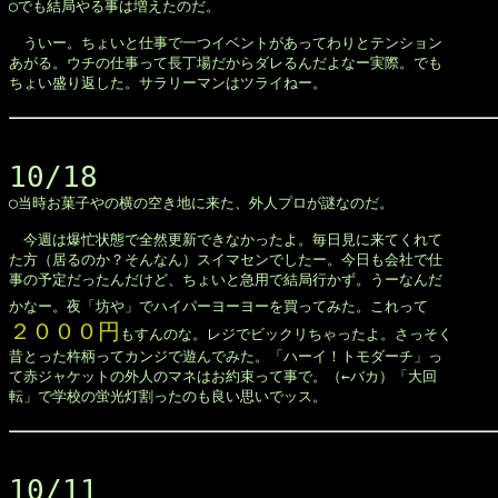

◯でも結局やる事は増えたのだ。

　ういー。ちょいと仕事で一つイベントがあってわりとテンション

あがる。ウチの仕事って長丁場だからダレるんだよなー実際。でも

ちょい盛り返した。サラリーマンはツライねー。

10/18

◯当時お菓子やの横の空き地に来た、外人プロが謎なのだ。

　今週は爆忙状態で全然更新できなかったよ。毎日見に来てくれて

た方（居るのか？そんなん）スイマセンでしたー。今日も会社で仕

事の予定だったんだけど、ちょいと急用で結局行かず。うーなんだ

かなー。夜「坊や」でハイパーヨーヨーを買ってみた。これって
２０００円
もすんのな。レジでビックリちゃったよ。さっそく

昔とった杵柄ってカンジで遊んでみた。「ハーイ！トモダーチ」っ

て赤ジャケットの外人のマネはお約束って事で。（←バカ）「大回

転」で学校の蛍光灯割ったのも良い思いでッス。

10/11