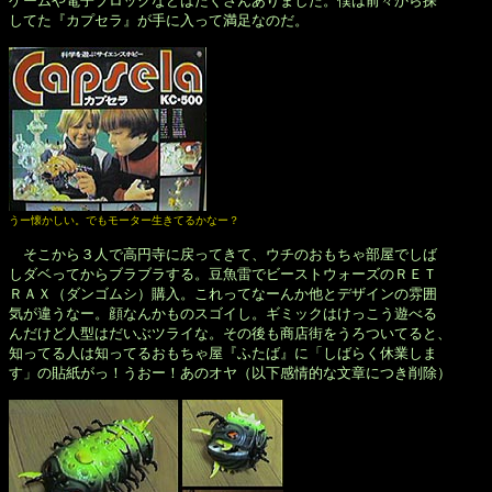
ゲームや電子ブロックなどはたくさんありました。僕は前々から探

してた『カプセラ』が手に入って満足なのだ。

うー懐かしい。でもモーター生きてるかなー？
　そこから３人で高円寺に戻ってきて、ウチのおもちゃ部屋でしば

しダベってからブラブラする。豆魚雷でビーストウォーズのＲＥＴ

ＲＡＸ（ダンゴムシ）購入。これってなーんか他とデザインの雰囲

気が違うなー。顔なんかものスゴイし。ギミックはけっこう遊べる

んだけど人型はだいぶツライな。その後も商店街をうろついてると、

知ってる人は知ってるおもちゃ屋『ふたば』に「しばらく休業しま

す」の貼紙がっ！うおー！あのオヤ（以下感情的な文章につき削除）
