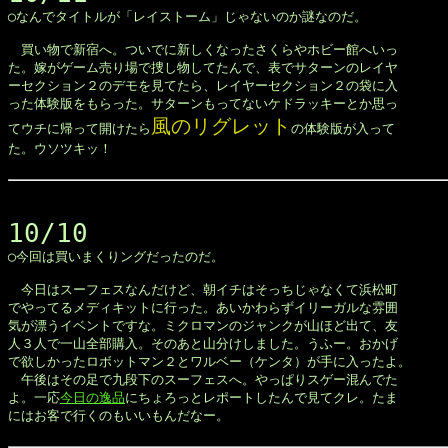

◯なんでタイトルが「レイストーム」じゃないのか謎なのだ。

　買い物で新宿へ。ついでに新しくなったさくらやホビー館へいっ

た。嫁がゲーム売り場で捜し物してたんで、表でサターンのレイヤ

ーセクション２のデモを見てたら、レイヤーセクション２の袋に入

った体験版をもらった。サターンもってないケドラッキーとか思っ

風のリグレット
てウチに帰って開けたら
の体験版が入って

た。ウソツキッ！

10/10

◯今回は買いまくりングだったのだ。

　今日はスーフェスなんだけど、朝イチはそっちじゃなくて浜松町

でやってるメディキットに行った。あいかわらずイリーガルな雰囲

気が漂うイベントですな。ミクロマンのジャンクが山ほど出て、友

人３人で一山全部購入。そのあと山分けしました。うふー。おかげ

で欲しかったロボットマン２とワルベー（ケンタ）が手に入ったよ。

　午後はその足で九段下のスーフェスへ。やっぱりスゲー混んでた

よ。一応
今日の逸品
にちょろっとレポートしたんで見てクレ。たま

にはお客で行くのもいいもんだなー。
