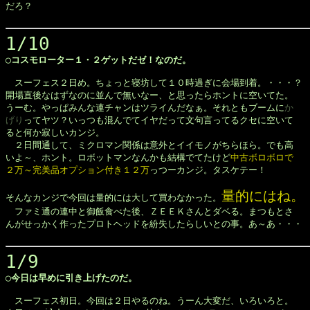
だろ？

1/10
◯コスモローター１・２ゲットだゼ！なのだ。
　スーフェス２日め。ちょっと寝坊して１０時過ぎに会場到着。・・・？

開場直後なはずなのに並んで無いなー、と思ったらホントに空いてた。

うーむ。やっぱみんな連チャンはツライんだなぁ。それともブームに
か

げり
ってヤツ？いっつも混んでてイヤだって文句言ってるクセに空いて

ると何か寂しいカンジ。

　２日間通して、ミクロマン関係は意外とイイモノがちらほら。でも高

いよ～、ホント。ロボットマンなんかも結構でてたけど
中古ボロボロで

２万～完美品オプション付き１２万
っつーカンジ。タスケテー！

量的にはね。
そんなカンジで今回は量的には大して買わなかった。
　ファミ通の連中と御飯食べた後、ＺＥＥＫさんとダベる。まつもとさ

んがせっかく作ったプロトヘッドを紛失したらしいとの事。あ～あ・・・

1/9
◯今日は早めに引き上げたのだ。
　スーフェス初日。今回は２日やるのね。うーん大変だ、いろいろと。
