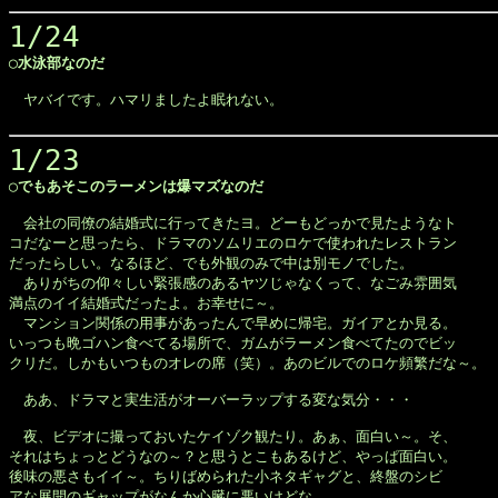
1/24
◯水泳部なのだ
　ヤバイです。ハマリましたよ眠れない。

1/23
◯でもあそこのラーメンは爆マズなのだ
　会社の同僚の結婚式に行ってきたヨ。どーもどっかで見たようなト

コだなーと思ったら、ドラマのソムリエのロケで使われたレストラン

だったらしい。なるほど、でも外観のみで中は別モノでした。

　ありがちの仰々しい緊張感のあるヤツじゃなくって、なごみ雰囲気

満点のイイ結婚式だったよ。お幸せに～。

　マンション関係の用事があったんで早めに帰宅。ガイアとか見る。

いっつも晩ゴハン食べてる場所で、ガムがラーメン食べてたのでビッ

クリだ。しかもいつものオレの席（笑）。あのビルでのロケ頻繁だな～。

　ああ、ドラマと実生活がオーバーラップする変な気分・・・

　夜、ビデオに撮っておいたケイゾク観たり。あぁ、面白い～。そ、

それはちょっとどうなの～？と思うとこもあるけど、やっぱ面白い。

後味の悪さもイイ～。ちりばめられた小ネタギャグと、終盤のシビ

アな展開のギャップがなんか心臓に悪いけどな。
