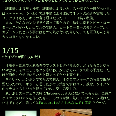
◯せめてカンのデザインはもちっとどうにかして欲しかったのだ
　諸事情により早く帰宅。諸事情によりいろいろと慌てた一日だったヨ。

はぁ～～～～。つうわけで諸事情により改めてネットの恐さを実感した

り。アリイさん、キミの言う通りだったヨ・・・（笑＞私信）

　まぁ、そんなカンジで早く帰って来たので、坊やに寄るとビートロー

ダーとスパイヘリが出てたので購入。ビートローダーのモティーフが、

カブトムシだという事にはじめて気が付いたりして。でも正直あんまり

カッコヨクないなぁコレ。

1/15
◯ケイゾクが面白ぇのだ！
　オモチャ部屋でとある件でブレスト＆ダベリんグ。どうなることやら

いやはや。それにしてもクソ寒いね。夕方からバイクで出る予定だった

けど断念。ウチでいろいろと溜まってたやる事やる。

　そういや、ボンボンでてたので購入。ミクロマンキースの写真で腕が

逆だったので、オッ！と思ったがウラ焼きですねコレ。残念。タイタン

のイラストもちびっと載ってたね。楽しみ楽しみ。

　あ、あとスーフェスの時にMatsumotoさんに教えてもらった、全身ス

ケスケミクロマンを作ったぜ～。っつうか漂白剤にメッキパーツ浸けた

だけですけど。詳しくは
Matsumotoさんちのなんでも工房
でドーゾ。
