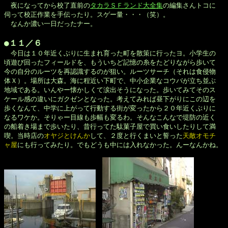
　夜になってから校了直前の
タカラＳＦランド大全集
の編集さんトコに

伺って校正作業を手伝ったり。スゲー量・・・（笑）。

　なんか濃い一日だったナー。

●１１／６

　今日は１０年近くぶりに生まれ育った町を散策に行ったヨ。小学生の

頃遊び回ったフィールドを、もういちど記憶の糸をたどりながら歩いて

今の自分のルーツを再認識するのが狙い。ルーツサーチ（それは食侵物

体Ｘ）。場所は大森。海に程近い下町で、中小企業なコウバが立ち並ぶ

地域である。いんやー懐かしくて涙出そうになった。歩いてみてそのス

ケール感の違いにガクゼンとなった。考えてみれば昼下がりにこの辺を

歩くなんて、中学に上がって行動する街が変ったから２０年近くぶりに

なるワケか。そりゃー目線も歩幅も変るわ。そんなこんなで堤防の近く

の船着き場まで歩いたり、昔行ってた駄菓子屋で買い食いしたりして満

喫。当時店の
オヤジとけんか
して、２度と行くまいと誓った
天敵オモチ

ャ屋
にも行ってみたり。でもどうも中には入れなかった。んーなんかね。
