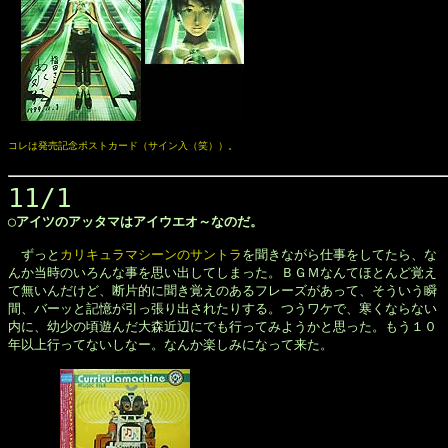
コレは発売記念ポストカード（サイン入（笑））。
11/1
◯アイツのアッタマはアイウエオ～なのだ。
　ずっと
カリキュラマシーンのサントラ
を聞きながら仕事をしてたら、な

んか当時のいろんな事を思い出してしまった。ＢＧＭなんてほとんど覚え

て無いんだけど、断片的に聞き覚えのあるフレーズがあって、そういう瞬

間、バーッと記憶が引っ張り出されたりする。つうワケで、寒くならない

内に、幼少の頃遊んだ大森近辺にでも行ってみようかと思った。もう１０

年以上行ってないしなー。なんか楽しみになって来た。
