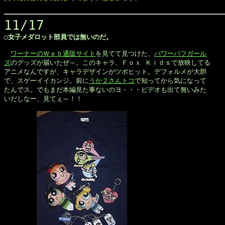
11/17
◯女子メダロット部員では無いのだ。

ワーナーのＷｅｂ通販サイト
を見てて見つけた、
パワーパフガール

ズ
のグッズが届いたぜ～。このキャラ、Ｆｏｘ Ｋｉｄｓで放映してる

アニメなんですが、キャラデザインがツボヒット。デフォルメが大胆

で、スゲーイイカンジ。前に
うか２さんトコ
で知ってから気になって

たんでス。でもまだ本編見た事ないのヨ・・・ビデオも出て無いみた

いだしなー、見てぇ～！！
