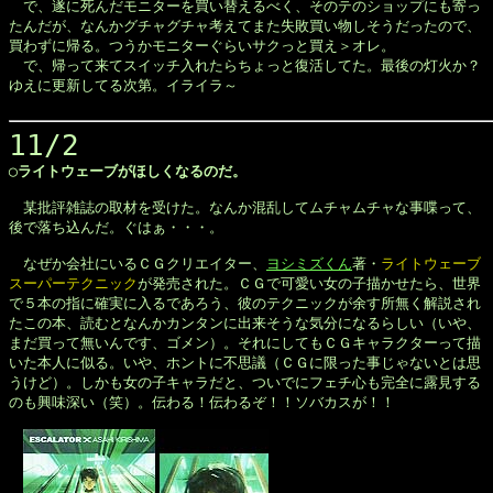
　で、遂に死んだモニターを買い替えるべく、そのテのショップにも寄っ

たんだが、なんかグチャグチャ考えてまた失敗買い物しそうだったので、

買わずに帰る。つうかモニターぐらいサクっと買え＞オレ。

　で、帰って来てスイッチ入れたらちょっと復活してた。最後の灯火か？

ゆえに更新してる次第。イライラ～

11/2
◯ライトウェーブがほしくなるのだ。
　某批評雑誌の取材を受けた。なんか混乱してムチャムチャな事喋って、

後で落ち込んだ。ぐはぁ・・・。

　なぜか会社にいるＣＧクリエイター、
ヨシミズくん
著・
ライトウェーブ

スーパーテクニック
が発売された。ＣＧで可愛い女の子描かせたら、世界

で５本の指に確実に入るであろう、彼のテクニックが余す所無く解説され

たこの本、読むとなんかカンタンに出来そうな気分になるらしい（いや、

まだ買って無いんです、ゴメン）。それにしてもＣＧキャラクターって描

いた本人に似る。いや、ホントに不思議（ＣＧに限った事じゃないとは思

うけど）。しかも女の子キャラだと、ついでにフェチ心も完全に露見する

のも興味深い（笑）。伝わる！伝わるぞ！！ソバカスが！！
