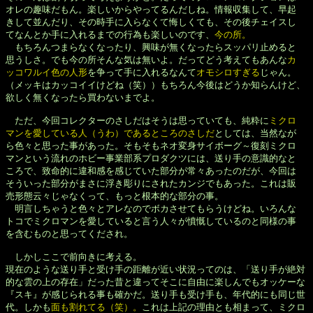
オレの趣味だもん。楽しいからやってるんだしね。情報収集して、早起

きして並んだり、その時手に入らなくて悔しくても、その後チェイスし

てなんとか手に入れるまでの行為も楽しいのです、
今の所。
　もちろんつまらなくなったり、興味が無くなったらスッパリ止めると

思うしさ。でも今の所そんな気は無いよ。だってどう考えてもあんな
カ

ッコワルイ色の人形
を争って手に入れるなんて
オモシロすぎる
じゃん。

（メッキはカッコイイけどね（笑））もちろん今後はどうか知らんけど、

欲しく無くなったら買わないまでよ。

　ただ、今回コレクターのさしだはそうは思っていても、純粋に
ミクロ

マンを愛している人（うわ）であるところのさしだ
としては、当然なが

ら色々と思った事があった。そもそもネオ変身サイボーグ～復刻ミクロ

マンという流れのホビー事業部系プロダクツには、送り手の意識的なと

ころで、致命的に違和感を感じていた部分が常々あったのだが、今回は

そういった部分がまさに浮き彫りにされたカンジでもあった。これは販

売形態云々じゃなくって、もっと根本的な部分の事。

　明言しちゃうと色々とアレなのでボカさせてもらうけどね。いろんな

トコでミクロマンを愛していると言う人々が憤慨しているのと同様の事

を含むものと思ってくだされ。

　しかしここで前向きに考える。

現在のような送り手と受け手の距離が近い状況ってのは、「送り手が絶対

的な雲の上の存在」だった昔と違ってそこに自由に楽しんでもオッケーな

『スキ』が感じられる事も確かだ。送り手も受け手も、年代的にも同じ世

代。しかも
面も割れてる（笑）。
これは上記の理由とも相まって、ミクロ
