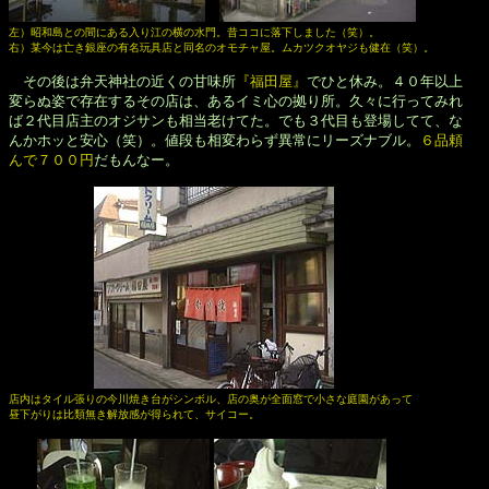
左）昭和島との間にある入り江の横の水門。昔ココに落下しました（笑）。

右）某今は亡き銀座の有名玩具店と同名のオモチャ屋。ムカツクオヤジも健在（笑）。
　その後は弁天神社の近くの甘味所
『福田屋』
でひと休み。４０年以上

変らぬ姿で存在するその店は、あるイミ心の拠り所。久々に行ってみれ

ば２代目店主のオジサンも相当老けてた。でも３代目も登場してて、な

んかホッと安心（笑）。値段も相変わらず異常にリーズナブル。
６品頼

んで７００円
だもんなー。

店内はタイル張りの今川焼き台がシンボル、店の奥が全面窓で小さな庭園があって

昼下がりは比類無き解放感が得られて、サイコー。