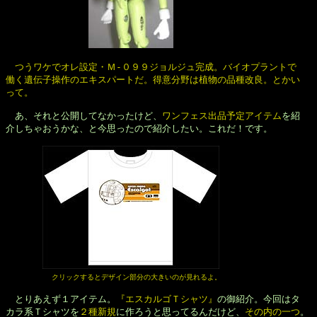
　つうワケでオレ設定・Ｍ-０９９ジョルジュ完成。バイオプラントで

働く遺伝子操作のエキスパートだ。得意分野は植物の品種改良。とかい

って。
　あ、それと公開してなかったけど、
ワンフェス出品予定アイテム
を紹

介しちゃおうかな、と今思ったので紹介したい。これだ！です。

クリックするとデザイン部分の大きいのが見れるよ。
　とりあえず１アイテム。
『エスカルゴＴシャツ』
の御紹介。今回はタ

カラ系Ｔシャツを
２種新規
に作ろうと思ってるんだけど、
その内の一つ
。
