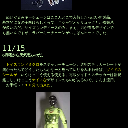
　ぬいぐるみキーチェーンはここんとこで入荷したっぽい新製品。

基本的に女の子向けらしくって、Ｔシャツとかリュックとか衣類系

が多いのだ。サイズもレディースのみ。まぁ、男が着るデザインで

も無いんですが。ラバーキーチェーンがいちばんヒットでした。

11/15
◯月曜から天気悪ぃのだ。

トイズランドミクロ
をステッカーチューン。透明ステッカーシートが

無かったんでどうしたもんかなーと思って辺りをみまわせば、
ゾイドの

シールが。
いやけっこう使える使える。再版ゾイドのステッカーは新規

起こし。けっこう
ナイスな
デザインのものがあるので、まんま流用。

　お手軽～！
１０分で出来た
。
