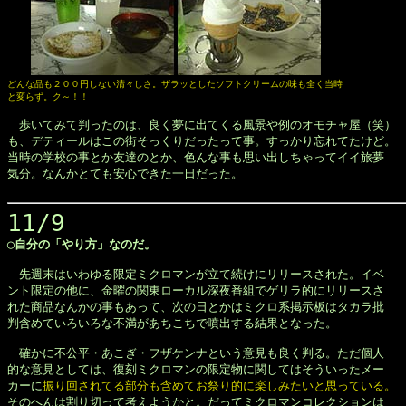
どんな品も２００円しない清々しさ。ザラッとしたソフトクリームの味も全く当時

と変らず。ク～！！
　歩いてみて判ったのは、良く夢に出てくる風景や例のオモチャ屋（笑）

も、デティールはこの街そっくりだったって事。すっかり忘れてたけど。

当時の学校の事とか友達のとか、色んな事も思い出しちゃってイイ旅夢

気分。なんかとても安心できた一日だった。

11/9
◯自分の「やり方」なのだ。
　先週末はいわゆる限定ミクロマンが立て続けにリリースされた。イベ

ント限定の他に、金曜の関東ローカル深夜番組でゲリラ的にリリースさ

れた商品なんかの事もあって、次の日とかはミクロ系掲示板はタカラ批

判含めていろいろな不満があちこちで噴出する結果となった。

　確かに不公平・あこぎ・フザケンナという意見も良く判る。ただ個人

的な意見としては、復刻ミクロマンの限定物に関してはそういったメー

カーに
振り回されてる部分も含めてお祭り的に楽しみたいと思っている。
そのへんは割り切って考えようかと。だってミクロマンコレクションは
