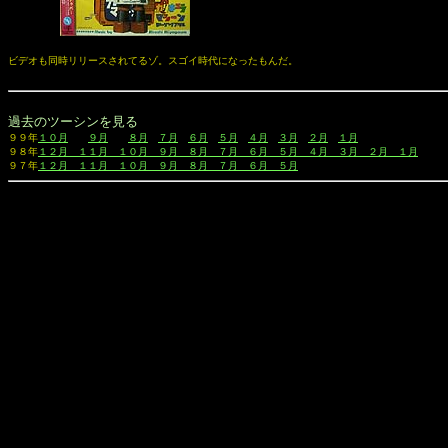
ビデオも同時リリースされてるゾ。スゴイ時代になったもんだ。
過去のツーシンを見る
９９年
１０月
９月
８月
７月
６月
５月
４月
３月
２月
１月
９８年
１２月
　１１月
　１０月
　９月
　８月
　７月
　６月
　５月
　４月
　３月
　２月
　１月
９７年
１２月
　１１月
　１０月
　９月
　８月
　７月
　６月
　５月