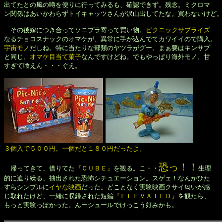
出てたとの風の噂を便りに行ってみるも、確認できず。残念。ミクロマ

ン関係はあいかわらずトイキャッツさんが沢山出してたな。買わないけど。
　その後嫁につき合ってソニプラ寄って買い物。
ピクニックサプライズ
なるチョコスナックのオマケが、異常に手が込んでてカワイイので購入。
宇宙モノ
だしね。特に当たりな部類のヤツラがグー。まぁ要はキンサプ

と同じ、
オマケ目当て菓子
なんですけどね。でもやっぱり海外モノ、甘

すぎて喰えん・・・ぐえ。

３個入で５００円。一個だと１８０円だったよ。
恐っ！！
　帰ってきて、借りてた
『ＣＵＢＥ』
を観る。こ・・
生理

的に迫り繰る、抽出された恐怖シチュエーション。スゲェ！なんかひた

すらシンプルに
イヤな映画
だった。どことなく実験映画クサイ匂いが感

じ取れたけど、一緒に収録された短編
『ＥＬＥＶＡＴＥＤ』
を観たら、

もっと実験っぽかった。んーシュールでけっこう好みかも。
