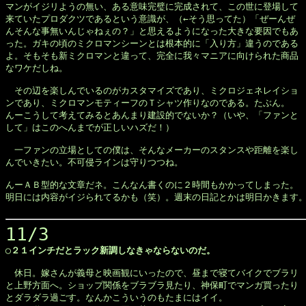
マンがイジリようの無い、ある意味完璧に完成されて、この世に登場して

来ていたプロダクツであるという意識が、（←そう思ってた）「ぜーんぜ

んそんな事無いんじゃねぇの？」と思えるようになった大きな要因でもあ

った。ガキの頃のミクロマンシーンとは根本的に「入り方」違うのである

よ。そもそも新ミクロマンと違って、完全に我々マニアに向けられた商品

なワケだしね。

　その辺を楽しんでいるのがカスタマイズであり、ミクロジェネレイショ

ンであり、ミクロマンモティーフのＴシャツ作りなのである。たぶん。

んーこうして考えてみるとあんまり建設的でないか？（いや、「ファンと

して」はこのへんまでが正しいハズだ！）

　一ファンの立場としての僕は、そんなメーカーのスタンスや距離を楽し

んでいきたい。不可侵ラインは守りつつね。

んーＡＢ型的な文章だネ。こんなん書くのに２時間もかかってしまった。

明日には内容がイジられてるかも（笑）。週末の日記とかは明日かきます。
11/3
◯２１インチだとラック新調しなきゃならないのだ。
　休日。嫁さんが義母と映画観にいったので、昼まで寝てバイクでブラリ　
と上野方面へ。ショップ関係をブラブラ見たり、神保町でマンガ買ったり

とダラダラ過ごす。なんかこういうのもたまにはイイ。
