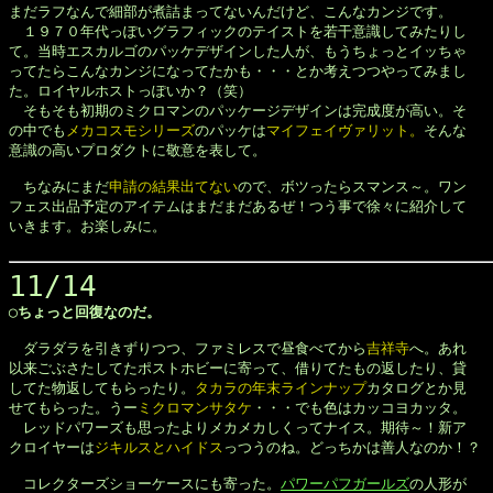
まだラフなんで細部が煮詰まってないんだけど、こんなカンジです。

　１９７０年代っぽいグラフィックのテイストを若干意識してみたりし

て。当時エスカルゴのパッケデザインした人が、もうちょっとイッちゃ

ってたらこんなカンジになってたかも・・・とか考えつつやってみまし

た。ロイヤルホストっぽいか？（笑）

　そもそも初期のミクロマンのパッケージデザインは完成度が高い。そ

の中でも
メカコスモシリーズ
のパッケは
マイフェイヴァリット。
そんな

意識の高いプロダクトに敬意を表して。

　ちなみにまだ
申請の結果出てない
ので、ボツったらスマンス～。ワン

フェス出品予定のアイテムはまだまだあるぜ！つう事で徐々に紹介して

いきます。お楽しみに。

11/14
◯ちょっと回復なのだ。


　ダラダラを引きずりつつ、ファミレスで昼食べてから
吉祥寺
へ。あれ

以来ごぶさたしてたポストホビーに寄って、借りてたもの返したり、貸

してた物返してもらったり。
タカラの年末ラインナップ
カタログとか見

せてもらった。うー
ミクロマンサタケ
・・・でも色はカッコヨカッタ。

　レッドパワーズも思ったよりメカメカしくってナイス。期待～！新ア

クロイヤーは
ジキルスとハイドス
っつうのね。どっちかは善人なのか！？

　コレクターズショーケースにも寄った。
パワーパフガールズ
の人形が
