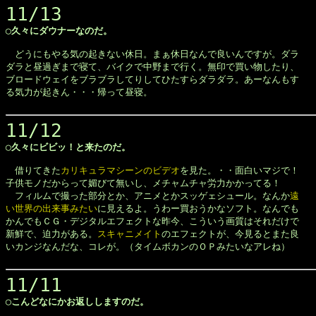
11/13
◯久々にダウナーなのだ。


　どうにもやる気の起きない休日。まぁ休日なんで良いんですが。ダラ

ダラと昼過ぎまで寝て、バイクで中野まで行く。無印で買い物したり、

ブロードウェイをブラブラしてりしてひたすらダラダラ。あーなんもす

る気力が起きん・・・帰って昼寝。

11/12
◯久々にビビッ！と来たのだ。


　借りてきた
カリキュラマシーンのビデオ
を見た。・・面白いマジで！

子供モノだからって媚びて無いし、メチャムチャ労力かかってる！

　フィルムで撮った部分とか、アニメとかスッゲェシュール。なんか
遠

い世界の出来事みたい
に見えるよ。うわー買おうかなソフト。なんでも

かんでもＣＧ・デジタルエフェクトな昨今、こういう画質はそれだけで

新鮮で、迫力がある。
スキャニメイト
のエフェクトが、今見るとまた良

いカンジなんだな、コレが。（タイムボカンのＯＰみたいなアレね）

11/11
◯こんどなにかお返ししますのだ。
