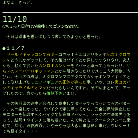
よなぁ、きっと。

11/10
◯ちょっと日付けが前後してゴメンなのだ。


　今日は週末を思い出しつつ書いてみようかと思った。

●１１／７
ワールドキャラコンで有明へ
ゴウッ！今回はとりあえず
記念ミクロマ

ン
をどうにかゲッツして、その後はゾイドとか探しつつウロウロ。友人

から、頼んでおいた
ガンロボカンケー
をドバッと譲ってもらったり、
ザ

らスのスーパーロボットマン
とかを引き取ったりでけっこう大荷物。う

ひぃ。今回の収穫は、ミクロマンマニアクスでガシャポンフィギュアと

して取り上げた
ミニフィギュア
の正体が判った
事。いや、コレ
実はカバ

ヤのキャラメルのオマケ
だったらしいんですわ。その辺まとめて、アッ

プしたので、良かったら
御覧下さい
ませ。

　その後羽田の連中と合流して食事してダベッてっつういつものパター

ン。あー楽しかった。でバイクで家に帰ってから、完全に機能停止した

モニターを新調すべくバイクで新宿ヨドバシへ。ラックの寸法限界もあ

って、結局１９インチに落ち着いた。んで嫁とモニターをタクシーに乗

せて、帰宅。速攻設置。いやーやっぱ大きい事は良い事だ。ウレシー！

でも腰イタイ・・・
