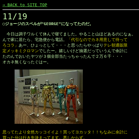
→ BACK to SITE TOP
11/19
◯ジョージのスペルが"GEORGE"になってたのだ。


　今日は調子ワルくて休んで寝てました。やること山ほどあるのになぁ。

んで家に居たら、宅急便から電話。
「代引なのでカネ用意して待って

ろコラ」
あー、ひょっとして・・・と思ったらやっぱり
テレ朝通販限

定メッキミクロマン
でしたー。嬉しいけど抽選だっていうんで余計に

たのんでおいたヤツが３個全部当たっちゃったんで２万６千・・・

オカネ無くなったぐはー。

思ってたより全然カッコイイよ！買ってヨカッタ！！ちなみに余計に

買った分は行き先決まってます。悪しからず。