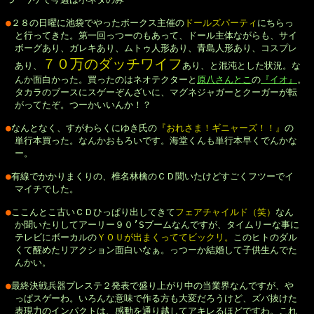
●
２８の日曜に池袋でやったボークス主催の
ドールズパーティ
にちらっ

　と行ってきた。第一回っつーのもあって、ドール主体ながらも、サイ

　ボーグあり、ガレキあり、ムトゥ人形あり、青島人形あり、コスプレ

７０万のダッチワイフ
　あり、
あり、と混沌とした状況。な

　んか面白かった。買ったのはネオテクターと
原八さんとこ
の
『イオ』
。

　タカラのブースにスゲーぞんざいに、マグネジャガーとクーガーが転

　がってたぞ。つーかいいんか！？

●
なんとなく、すがわらくにゆき氏の
『おれさま！ギニャーズ！！』
の

　単行本買った。なんかおもろいです。海堂くんも単行本早くでんかな

　ー。

●
有線でかかりまくりの、椎名林檎のＣＤ聞いたけどすごくフツーでイ

　マイチでした。

●
ここんとこ古いＣＤひっぱり出してきて
フェアチャイルド（笑）
なん

　か聞いたりしてアーリー９０’Sブームなんですが、タイムリーな事に

　テレビにボーカルの
ＹＯＵが出まくっててビックリ。
このヒトのダル

　くて醒めたリアクション面白いなぁ。っつーか結婚して子供生んでた

　んかい。

●
最終決戦兵器プレステ２発表で盛り上がり中の当業界なんですが、や

　っぱスゲーわ。いろんな意味で作る方も大変だろうけど、ズバ抜けた

　表現力のインパクトは、感動を通り越してアキレるほどですわ。これ
