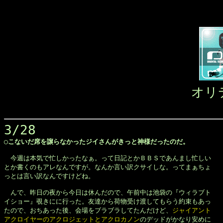
オリ
3/28
◯こないだ席を譲らなかったジイさんがきっと神様だったのだ。
　今週は本気で忙しかったなぁ。って日記とかＢＢＳであんまし忙しい

とか書くのもアレなんですが。なんか言い訳クサイしな。ってまぁちょ

っとは言い訳なんですけどね。

　んで、昨日の夜から今日は休んだので、午前中は池袋の『ウィラブト

イショー』覗きにに行った。友達から荷物受け渡してもらう約束もあっ

たので、おちあった後、会場をブラブラしてたんだけど、
ジャイアント

アクロイヤーのアクロジェットとアクロカノン
のデッドがかなり安めに
