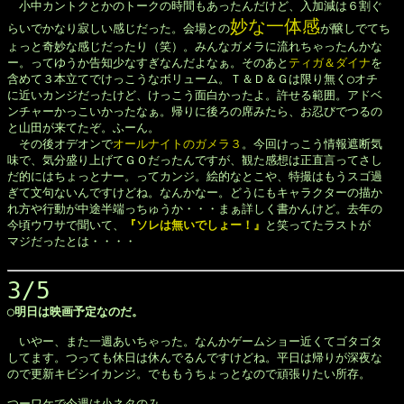
　小中カントクとかのトークの時間もあったんだけど、入加減は６割ぐ

妙な一体感
らいでかなり寂しい感じだった。会場との
が醸しでてち

ょっと奇妙な感じだったり（笑）。みんなガメラに流れちゃったんかな

ー。ってゆうか告知少なすぎなんだよなぁ。そのあと
ティガ＆ダイナ
を

含めて３本立てでけっこうなボリューム。Ｔ＆Ｄ＆Ｇは限り無く◯オチ

に近いカンジだったけど、けっこう面白かったよ。許せる範囲。アドベ

ンチャーかっこいかったなぁ。帰りに後ろの席みたら、お忍びでつるの

と山田が来てたぞ。ふーん。

　その後オデオンで
オールナイトのガメラ３
。今回けっこう情報遮断気

味で、気分盛り上げてＧＯだったんですが、観た感想は正直言ってさし

だ的にはちょっとナー。ってカンジ。絵的なとこや、特撮はもうスゴ過

ぎて文句ないんですけどね。なんかなー。どうにもキャラクターの描か

れ方や行動が中途半端っちゅうか・・・まぁ詳しく書かんけど。去年の

今頃ウワサで聞いて、
『ソレは無いでしょー！』
と笑ってたラストが

マジだったとは・・・・

3/5
◯明日は映画予定なのだ。
　いやー、また一週あいちゃった。なんかゲームショー近くてゴタゴタ

してます。つっても休日は休んでるんですけどね。平日は帰りが深夜な

ので更新キビシイカンジ。でももうちょっとなので頑張りたい所存。

つーワケで今週は小ネタのみ
