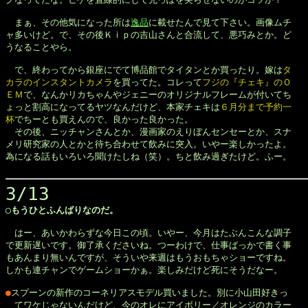
　まぁ、その他気になった所は
逸品
に載せたんで見て下さい。画像ムチ

ャ多いけど。で、その後Ｋｉｐの吉山さんと合流して、悪巧みとか。ど

うなることやら。

　で、終わってから銀座にでて博品館でタイタンとか買ったり。嫁は
タ

カラのインスタントカメラ
を買ってた。コレって
フジの『チェキ』のＯ

ＥＭ
で、なんかリカちゃんやジェニーのオリジナルフレームが付いてち

ょっと割高になってるヤツなんだけど、本家チェキは
６月分まで予約一

杯
でちーとも買えんので、良かった良かった。

　その後、ニッチャンさんとか、漫画家のえりぼんセンセーとか、スナ

メリ研究家の人とかと待ち合わせて飲みに突入。いやー楽しかったよ。

為になる話もいろいろ聞けたしね（笑）。ちと飲み過ぎたけど。ふー。

3/13
◯もうひとふんばりなのだ。
　はー、あいかわらずな今日この頃。いやー、今月はたぶんこんな調子

で更新遅いです。御了承くださいね。つーわけで、仕事ばっかで書く事

もあんまり無いんですが、そういや来週はもうおもちゃショーですね。

しかも連チャンでゲームショーかぁ。楽しみだけど死にそうだなー。

●
スプーンの新作のコーネリアスモデル買いました。別に小山田好きっ

　てワケじゃないんだけど、今のオレにアイボリー／オレンジのカラー
