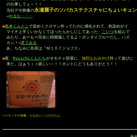
　の仕事してぇ～！！

永瀬麗子のソバカステクスチャにちょいキュン
　当社デモ映像の
　→
やるな・・・
●
島本くんとこ
で染めミクロマン作ってたのに感化されて、色染めがイ

　マイチ上手くいかなくてほったらかしにしてあった、
こいつ
を組んで

　みたり。あーもー完全に時期逸してるよ！ボンダイブルーだし。ハズ

　カシ！→
見てみる
　あ、ちなみに名前は『Ｍ１０７ジョブス』

●
夜、
Ryuichiくんたち
がオモチャ部屋に、
強烈なおみやげ
持って遊びに

　来た。はぁうぅぅ嬉しい～！！ホントにどうもありがとう！！

↑↑↑オミヤゲ画像。ちなみにハコだけだよ。
過