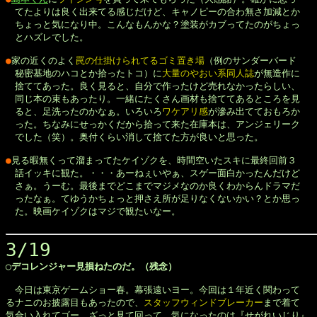
　てたよりは良く出来てる感じだけど、キャノピーの合わ無さ加減とか

　ちょっと気になり中。こんなもんかな？塗装がカブってたのがちょっ

　とハズレでした。

●
家の近くのよく
罠の仕掛けられてるゴミ置き場
（例のサンダーバード

　秘密基地のハコとか拾ったトコ）に
大量のやおい系同人誌
が無造作に

　捨ててあった。良く見ると、自分で作ったけど売れなかったらしい、

　同じ本の束もあったり。一緒にたくさん画材も捨ててあるところを見

　ると、足洗ったのかなぁ。いろいろ
ワケアリ感
が滲み出てておもろか

　った。ちなみにせっかくだから拾って来た在庫本は、アンジェリーク

　でした（笑）。奥付くらい消して捨てた方が良いと思った。

●
見る暇無くって溜まってたケイゾクを、時間空いたスキに最終回前３

　話イッキに観た。・・・あーねぇいやぁ、スゲー面白かったんだけど

　さぁ。うーむ。最後までどこまでマジメなのか良くわからんドラマだ

　ったなぁ。てゆうかちょっと押さえ所が足りなくないかい？とか思っ

　た。映画ケイゾクはマジで観たいなー。

3/19
◯デコレンジャー見損ねたのだ。（残念）
　今日は東京ゲームショー春。幕張遠いヨー。今回は１年近く関わって

るナニのお披露目もあったので、
スタッフウィンドブレーカー
まで着て

気合い入れてゴー。ざっと見て回って、気になったのは『せがれいじり』
