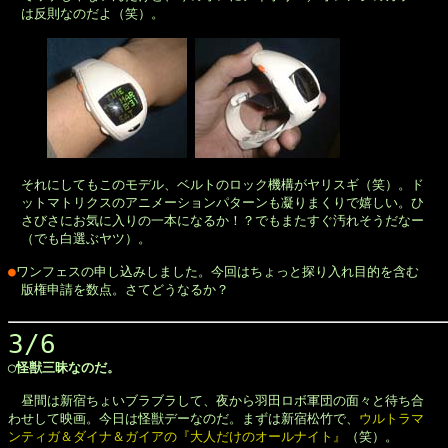
　は反則なのだよ（笑）。

　それにしてもこのモデル、ベルトのロック機構がヤリスギ（笑）。ド

　ットマトリクスのアニメーションパターンも凝りまくりで嬉しい。ひ

　さびさにお気に入りの一本になるか！？でもまたすぐ汚れそうだなー

　（でも白選ぶヤツ）。

●
ワンフェスの申し込みしました。今回はちょっと探り入れ目的を含む

　版権申請を数点。さてどうなるか？

3/6
◯怪獣三昧なのだ。
　昼間は新宿ちょいブラブラして、夜から羽田ロボ軍団の面々と待ち合

わせして映画。今日は怪獣デーなのだ。まずは新宿松竹で、
ウルトラマ

ンティガ＆ダイナ＆ガイアの『大人だけのオールナイト』
（笑）。
