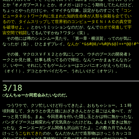
とか『オメガブースト』とか。オメガ～はけっこう期待してたんだけど、

ちょっとやっただけじゃ、イマイチな印象。設定がものすごくて
『コン

ピュータネットワーク内に生まれた知的生命体が人類を抹殺を企ててい

るので、タイムスリップして世界初のコンピュータＥＮＩＡＣの真空管

を破壊せよ。』
とかいうミッションなのだが、なんで
ロボで発進して宇

宙空間で戦闘
してるんですかね？ワタシ（笑）。

　その他には噂のシェンムー見たり。「第一章・横須賀」ってのが気に

なったが（笑）、ひとまずプレイ。
なんか`*&$#@8/=%#@%$@)++*@@!#^
　その後、マクロスＶＦＸ２とか気にしつつ、ウチのブースの開発者ト

ークとか見た後、仕事も残ってるので帰社。なんつーかまぁそんなカン

ジ。いやー、それにしてもゲームショーはコンパニオンがえっちだねぇ

（オイ！）。デコとかヤバイだろー、うれしいけど（オヤジ）。

3/18
◯なんちゅーか同窓会みたいなのだ。
　つうワケで、クソ忙しいけど行ってきたよ、おもちゃショー。１１時

頃到着して、タカラとか見た後におざきさんとかと昼ごはん食べて、ガ

ーっと見て回る。まぁ、今回意表を付いた隠し玉とかは特に無かったな。

バンダイブースは相変わらず元気良かったけどね。あんまり驚きは無か

ったな。ターンエーガンダム関係も沢山出てたよ。この数カ月でみんな

けっこう
こなれてきた
のか、なんだかんだで造形物はけっこうカッコヨ

クなってたな。ヒゲを直線的にして先っぽを尖らせないのがコツか？
