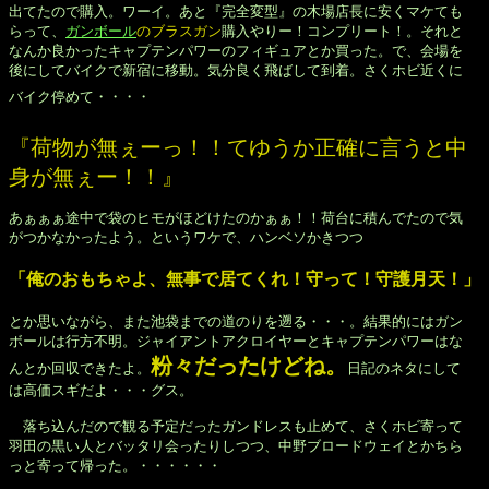
出てたので購入。ワーイ。あと『完全変型』の木場店長に安くマケても

らって、
ガンボール
のブラスガン
購入やりー！コンプリート！。それと

なんか良かったキャプテンパワーのフィギュアとか買った。で、会場を

後にしてバイクで新宿に移動。気分良く飛ばして到着。さくホビ近くに

バイク停めて・・・・
『荷物が無ぇーっ！！てゆうか正確に言うと中

身が無ぇー！！』
あぁぁぁ途中で袋のヒモがほどけたのかぁぁ！！荷台に積んでたので気

がつかなかったよう。というワケで、ハンベソかきつつ

「俺のおもちゃよ、無事で居てくれ！守って！守護月天！」


とか思いながら、また池袋までの道のりを遡る・・・。結果的にはガン

ボールは行方不明。ジャイアントアクロイヤーとキャプテンパワーはな

粉々だったけどね。
んとか回収できたよ。
日記のネタにして

は高価スギだよ・・・グス。

　落ち込んだので観る予定だったガンドレスも止めて、さくホビ寄って

羽田の黒い人とバッタリ会ったりしつつ、中野ブロードウェイとかちら

っと寄って帰った。・・・・・・
