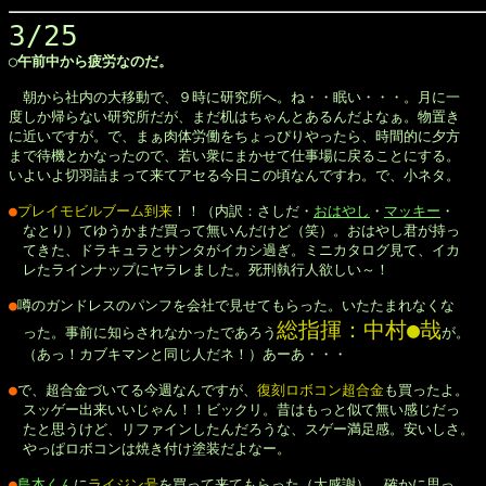
3/25
◯午前中から疲労なのだ。
　朝から社内の大移動で、９時に研究所へ。ね・・眠い・・・。月に一

度しか帰らない研究所だが、まだ机はちゃんとあるんだよなぁ。物置き

に近いですが。で、まぁ肉体労働をちょっぴりやったら、時間的に夕方

まで待機とかなったので、若い衆にまかせて仕事場に戻ることにする。

いよいよ切羽詰まって来てアセる今日この頃なんですわ。で、小ネタ。

●
プレイモビルブーム到来
！！（内訳：さしだ・
おはやし
・
マッキー
・

　なとり）てゆうかまだ買って無いんだけど（笑）。おはやし君が持っ

　てきた、ドラキュラとサンタがイカシ過ぎ。ミニカタログ見て、イカ

　レたラインナップにヤラレました。死刑執行人欲しい～！
●
噂のガンドレスのパンフを会社で見せてもらった。いたたまれなくな

総指揮：中村●哉
　った。事前に知らされなかったであろう
が。

　（あっ！カブキマンと同じ人だネ！）あーあ・・・

●
で、超合金づいてる今週なんですが、
復刻ロボコン超合金
も買ったよ。

　スッゲー出来いいじゃん！！ビックリ。昔はもっと似て無い感じだっ

　たと思うけど、リファインしたんだろうな、スゲー満足感。安いしさ。

　やっぱロボコンは焼き付け塗装だよなー。

●
島本くん
に
ライジン号
を買って来てもらった（大感謝）。確かに思っ
