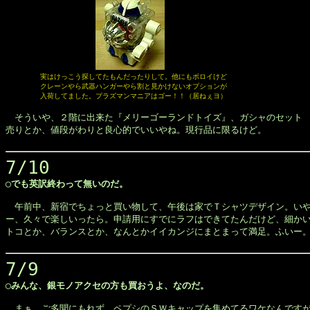
　　　　　実はけっこう探してたもんだったりして。他にもボロイけど

　　　　　クレーンやら武器ハンガーやら割と見かけないオプションが

　　　　　入荷してました。プラズマンマニアはゴー！！（居ねぇヨ）
　そういや、２階に出来た『メリーゴーランドトイズ』、ガシャのセット

売りとか、値段がわりと良心的でいいやね。現行品に限るけど。

7/10
◯でも英訳終わって無いのだ。
　午前中、新宿でちょっと買い物して、午後は家でＴシャツデザイン。いや
ー、久々で楽しいったら。申請用にすでにラフはできてたんだけど、細かい
トコとか、バランスとか、なんとかイイカンジにまとまって満足。ふいー。
7/9
◯みんな、銀モノアクセの方も買おうよ、なのだ。
　まぁ、ご多聞にもれず、ペプシのＳＷキャップを集めてるワケなんですが