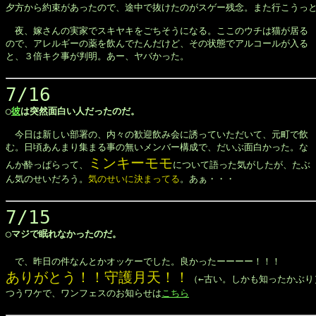
夕方から約束があったので、途中で抜けたのがスゲー残念。また行こうっと
　夜、嫁さんの実家でスキヤキをごちそうになる。ここのウチは猫が居る

ので、アレルギーの薬を飲んでたんだけど、その状態でアルコールが入る

と、３倍キク事が判明。あー、ヤバかった。

7/16
◯
彼
は突然面白い人だったのだ。
　今日は新しい部署の、内々の歓迎飲み会に誘っていただいて、元町で飲

む。日頃あんまり集まる事の無いメンバー構成で、だいぶ面白かった。な

ミンキーモモ
んか酔っぱらって、
について語った気がしたが、たぶ

ん気のせいだろう。
気のせいに決まってる
。あぁ・・・

7/15
◯マジで眠れなかったのだ。
　で、昨日の件なんとかオッケーでした。良かったーーーー！！！
ありがとう！！守護月天！！
（←古い。しかも知ったかぶり）
つうワケで、ワンフェスのお知らせは
こちら