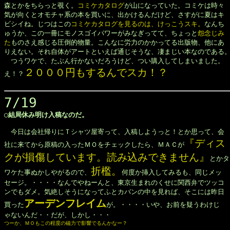
森とかをちらっと覗く。
コミケカタログ
が山になっていた。コミケは時々

気が向くとオモチャ系の本を買いに、出かけるんだけど、さすがに夏はキ

ビシイね。じつはこの
コミケカタログを見るのは、けっこうスキ。
なんち

ゅうか、この一冊にモノスゴイパワーがみなぎってて、ちょっと
怨念じみ

た
ものさえ感じる圧倒的物量。こんなに労力のかかってる出版物、他にあ

りえない。それ自体がアートといえば通じそうな、凄まじい本なのである。
　つうワケで、たぶん行かないだろうけど、つい購入してしまいました。

２０００円もするんでスカ！？
え！？
7/19
◯結局休み明け入稿なのだ。
　今日は会社帰りにＴシャツ屋寄って、入稿しようっと！とか思って、会

『ディス

社に来てから原稿の入ったＭＯをチェックしたら、ＭＡＣが
クが損傷しています。読み込みできません』
とかタ

折檻。
ワケた事ぬかしやがるので、
何度か挿入してみるも、同じメッ

セージ。・・・・なんでやねーんと、東京生まれのくせに関西弁でツッコ

ンでもダメ。気絶しそうになってふとカバンの中を見れば、そこには昨日

アーデンフレイム
買った
が。・・・・いや、お前を疑うわけじ

ゃないんだ・・だが、しかし・・・
つーか、ＭＯもこの程度の磁力で影響でるんかなー？