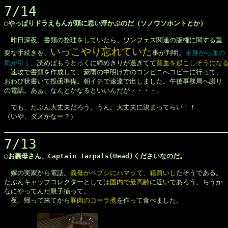
7/14
◯やっぱりドラえもんが頭に思い浮かぶのだ（ソノウソホントとか）
　昨日深夜、書類の整理をしていたら、ワンフェス関連の版権に関する重

いっこやり忘れていた
要な手続きを、
事が判明。
全身から血の

気が引く。
読めばもうとっくに締めきりが過ぎてて
貧血を起こしそうにな
　速攻で書類を作成して、豪雨の中明け方のコンビニへコピーに行って、

おわび状書いて投函準備。朝イチで速達で出しました。午後事務局へ謝り

の電話。あぁ、なんとかなるといいんだが・・・・。

　でも、たぶん大丈夫だろう。うん。大丈夫に決まってらい！！

（いや、ダメかなー？）

7/13
◯お義母さん、Captain Tarpals(Head)くださいなのだ。
　嫁の実家から電話。
義母がペプシにハマッて、箱買い
したそうである。

たぶんキャップコレクターとしては
国内で最高齢
に近いであろう。ちうか

なにやってんだ親子揃って。

　夜、帰って来てから
豚肉のコーラ煮
を作って食べました。
