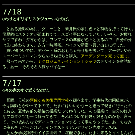
7/18
◯わりとギリギリスケジュールなのだ。
　とある撮影の為に、ダニーこと、新井氏の家に色々と荷物を持って行く。
簡易的にスタジオが組まれてて、スゴイ事になっていた。いやぁ、お疲れ

サマですわ！夕方からは、ワンフェスの準備が色々とあるので、自分の分

は先に終わらせて、夕方一時帰宅。バイクで新宿へ買い出しに行った。

　買い物ついでに、デパート系のおもちゃ売り場を覗いて、アーデンやら

スーパーミクロマンやらをぼちぼちと購入。
アーデンダーク売って無ぇ。
　帰って来てから、
ミクロジェネレイションＴシャツ
のデザインを煮詰め

る。あー、そろそろ入稿ヤバイなー！

7/17
◯今の家のすぐ近くなのだ。
　昼間、母校の
阿佐ヶ谷美術専門学校
へ顔を出す。学生時代の同級生が、

今は講師とかやってるので、たまにはいいかなーと思って覗きに行ったの

である。夏休み前の最後の授業だってゆうしね。んで授業は、自分の好き

なプロダクツを一つ持ってきて、それについて何処が好きなのかを、言っ

て、その後みんなでディスカッションするって事をやってた。あ、ちなみ

に俺もそうだったけど、インダストリアルデザイン専攻クラスね。

　なんか学校独特のイイ雰囲気で、堪能できた。たまに来るとイイもんだ。