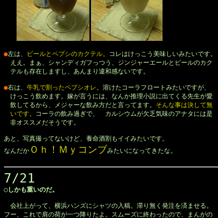
●
左は、
ビールとペプシのカクテル。
コレはけっこう美味しいみたいです。

　ええ。まぁ、シャンディガフっつう、ジンジャーエールとビールのカク

　テルも存在しますし、あんまり違和感ないです。

●
右は、
牛乳で割ったペプシオレ。
溶けたコーラフロートみたいですが、

　けっこう飲めます。嫁が言うには、なんか推理小説に出てくる先生が愛

　飲してるから、メジャーな飲み方だと言ってます。
そんな事は決して無

　いです。
コーラの飲み過ぎで、　カルシウムが欠乏気味のアナタには是

　非オススメだそうです。

あと、写真撮ってないけど、養命酒割もイイみたいです。

Ｏｈ！Ｍｙコンブ
なんだか
みたいになってきたな。

7/21
◯しかも重いのだ。
　会社上がって、横浜ハンズにシャツの入稿。滞り無く発注を済ませる。

フー、これで肩の荷が一つ降りたよ。スムーズに終わったので、まんがの
