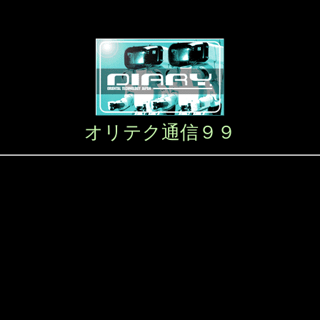
オリテク通信９９
。