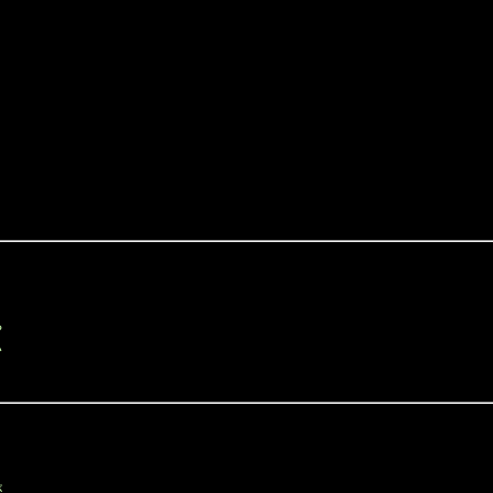






、
