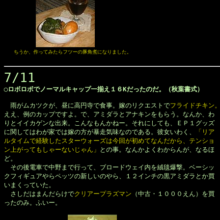
　　ちうか、作ってみたらフツーの豚角煮になりました。
7/11
◯ロボロボでノーマルキャップ一揃え１６Kだったのだ。（秋葉書式）
　雨がムカツクが、昼に高円寺で食事。嫁のリクエストで
フライドチキン
ええ、例のカップですよ。で、アミダラとアナキンをもらう。なんか、わ

りとイイカゲンな出来。こんなもんかねー。それにしても、ＥＰ１グッズ

に関してはわが家では嫁の方が暴走気味なのである。彼女いわく、
「リア

ルタイムで経験したスターウォーズは今回が初めてなんだから、テンショ

ン上がってもしゃーないじゃん」
との事。なんかよくわからんが、なるほ

ど。

　その後電車で中野まで行って、ブロードウェイ内を絨毯爆撃。ベーシッ

クフィギュアやらペッツの新しいのやら、１２インチの黒アミダラとか買

いまくっていた。

　さしだはまんだらけで
クリアープラズマン
（中古・１０００えん）を買

ったのみ。ふいー。
