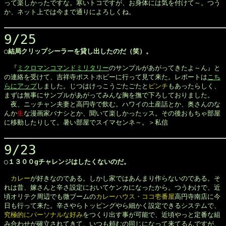
って楽しかったですな。寒いトコですが、お身体には気を付けて～。つう

か、ネット上では今まで通りによろしくね。

9/25
◯結局クリップシーラーを貸し出したのだ（笑）。
　『
ミクロマンコマンドミリタリー
のサンプルがあがってきたよ～ん』と

の連絡を受けて、吉祥寺ポストホビーに行って見て来た。レポートは
こち

らにアップ
しました。じつはけっこうごたごたと
ピンチ
もあったらしく、

まずは無事にサンプルがあがってみんな胸を撫で下ろしておりました。

　夜、ニッチャン夫妻と高円寺で飲む。ハワイの土産話とか、奥さんのな

んか
生
な漫画家バナシとか、聞いて楽しかったッス。その後おもちゃ部屋

に移動したりして。暑い部屋でスイマセンネ～。＞私信

9/23
◯１３００gチャレンジはしたくないのだ。
カレー
が好きなのである。しかし家ではあんまり作らないのである。そ

れは昔、嫁さんと辛さ設定においてケンカになったから。つうわけで、近

頃オリテク周辺でも微ブームの
カレーハウス・ココ壱番屋
高円寺南店に今

日も行って来た。辛さやらトッピングやら細かく設定できるシステムで、
究極的にパーソナルな好み
をつくり出す事が可能で、近頃やっと定番な組

み合わせが確立されてきて、いつも頼むの同じになって来てるんですが、
