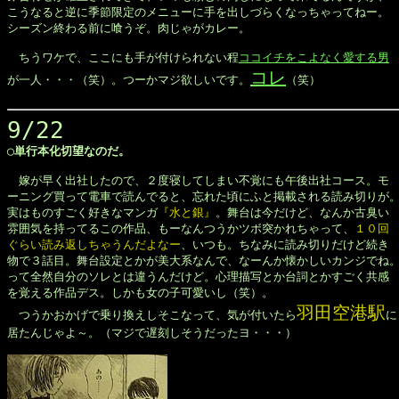
こうなると逆に季節限定のメニューに手を出しづらくなっちゃってねー。

シーズン終わる前に喰うぞ。肉じゃがカレー。

　ちうワケで、ここにも手が付けられない程
ココイチをこよなく愛する男
コレ
が一人・・・（笑）。つーかマジ欲しいです。
（笑）

9/22
◯単行本化切望なのだ。
　嫁が早く出社したので、２度寝してしまい不覚にも午後出社コース。モ

ーニング買って電車で読んでると、忘れた頃にふと掲載される読み切りが。
実はものすごく好きなマンガ
『水と銀』
。舞台は今だけど、なんか古臭い

雰囲気を持ってるこの作品、もーなんつうかツボ突かれちゃって、
１０回

ぐらい読み返しちゃうんだよなー
、いつも。ちなみに読み切りだけど続き

物で３話目。舞台設定とかが美大系なんで、なーんか懐かしいカンジでね。
って全然自分のソレとは違うんだけど。心理描写とか台詞とかすごく共感

を覚える作品デス。しかも女の子可愛いし（笑）。

羽田空港駅
　つうかおかげで乗り換えしそこなって、気が付いたら
に

居たんじゃよ～。（マジで遅刻しそうだったヨ・・・）
