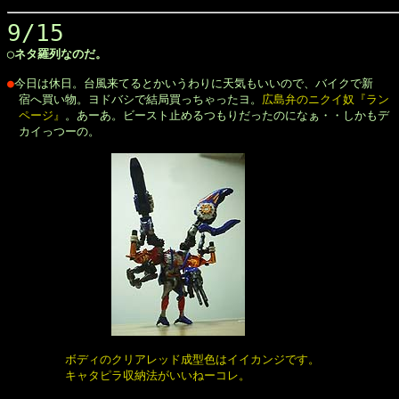
9/15
◯ネタ羅列なのだ。
●
今日は休日。台風来てるとかいうわりに天気もいいので、バイクで新

　宿へ買い物。ヨドバシで結局買っちゃったヨ。
広島弁のニクイ奴『ラン

　ページ』
。あーあ。ビースト止めるつもりだったのになぁ・・しかもデ

　カイっつーの。

　　　ボディのクリアレッド成型色はイイカンジです。

　　　　　キャタピラ収納法がいいねーコレ。
