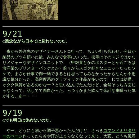
9/21
◯残念ながら日本では見れないのだ。
　夜から外注先のデザイナーさんトコ行って、ちょい打ち合わせ。今日が

納品のブツを頂いた後、みんなで食事にいった。彼等はそのスジではかな

りメジャーなデザインユニットで、（甲殻某とかのポスターとか近ごろは

海洋某のブリスターパッケとか）前々からスゴク好きなユニットだったワ

ケで、まさか仕事で御一緒できるとは思ってもみなかったからなんか不思

議な気分だった。高密度系のグラフィック作品が多いので、じつは結構、

オタク気質があるのかなー？と思い込んでたんだけど、全然そっち方面じ

ゃなくって、話してて面白かった。っつうかまた飲んで余計な事喋った気

がする。あー・・・

9/19
◯でも明日は休めないのだ。
　やー、どうにも朝から調子悪かったんだけど、さっき
コマンドミリタリ

ーのページ
作ってたら冷や汗が止まらなくなって来て、大変。どうも風邪
