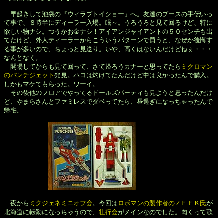
　早起きして池袋の『ウィラブトイショー』へ。友達のブースの手伝いっ

て事で、８時半にディーラー入場。眠～。うろうろと見て回るけど、特に

欲しい物ナシ。つうかお金ナシ！アイアンジャイアントの５０センチも出

てたけど、外人ディーラーからこういうパターンで買うと、なぜか後悔す

る事が多いので、ちょっと見送り。いや、高くはないんだけどねぇ・・・

なんとなく。

　開場してからも見て回って、さて帰ろうカナーと思ってたら
ミクロマン

のパンチジェット
発見。ハコは灼けてたんだけど中は良かったんで購入。

しかもマケてもらった。ワーイ。

　その後他のフロアでやってるドールズパーティも見ようと思ったんだけ

ど、やまらさんとファミレスでダベってたら、昼過ぎになっちゃったんで

帰宅。

　夜から
ミクジェネミニオフ会
。今回は
ロボマンの製作者のＺＥＥＫ氏
が

北海道に転勤になっちゃうので、
壮行会
がメインなのでした。肉くって歌
