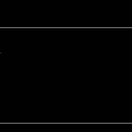




』

