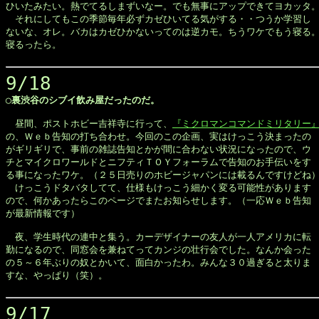
ひいたみたい。熱でてるしまずいなー。でも無事にアップできてヨカッタ。
　それにしてもこの季節毎年必ずカゼひいてる気がする・・つうか学習し

ないな、オレ。バカはカゼひかないってのは逆カモ。ちうワケでもう寝る。
寝るったら。

9/18
◯裏渋谷のシブイ飲み屋だったのだ。
　昼間、ポストホビー吉祥寺に行って、
『ミクロマンコマンドミリタリー
の、Ｗｅｂ告知の打ち合わせ。今回のこの企画、実はけっこう決まったの

がギリギリで、事前の雑誌告知とかが間に合わない状況になったので、ウ

チとマイクロワールドとニフティＴＯＹフォーラムで告知のお手伝いをす

る事になったワケ。（２５日売りのホビージャパンには載るんですけどね）
　けっこうドタバタしてて、仕様もけっこう細かく変る可能性があります

ので、何かあったらこのページでまたお知らせします。（一応Ｗｅｂ告知

が最新情報です）

　夜、学生時代の連中と集う。カーデザイナーの友人が一人アメリカに転

勤になるので、同窓会を兼ねてってカンジの壮行会でした。なんか会った

の５～６年ぶりの奴とかいて、面白かったわ。みんな３０過ぎると太りま

すな、やっぱり（笑）。

9/17