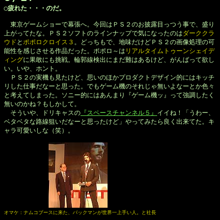
◯疲れた・・・のだ。
　東京ゲームショーで幕張へ。今回はＰＳ２のお披露目っつう事で、盛り

上がってたな。ＰＳ２ソフトのラインナップで気になったのは
ダーククラ

ウド
と
ポポロクロイス３
。どっちもで、地味だけどＰＳ２の画像処理の可

能性を感じさせる作品だった。ポポロ～は
リアルタイムトゥーンシェイデ

ィング
に果敢にも挑戦。輪郭線検出にまだ難はあるけど、がんばって欲し

い。いや、ホント。

　ＰＳ２の実機も見たけど、思いのほかプロダクトデザイン的にはキッチ

リした仕事だなーと思った。でもゲーム機のそれじゃ無いよなーとか色々

と考えてしまった。ソニー的にはあんまり『ゲーム機ッ』って強調したく

無いのかね？もしかして。

　そういや、ドリキャスの
『スペースチャンネル５』
イイね！「うわー、

ベタベタな路線狙いだなーと思ったけど」やってみたら良く出来てた。キ

ャラ可愛いしな（笑）。

オマケ：ナムコブースに来た、パックマンが世界一上手い人。と社長