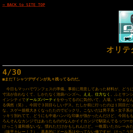
→ BACK to SITE TOP
オリテ
4/30

■まだＴシャツデザインが丸々残ってるのだ。
　今日もマッハでワンフェスの準備。事前に用意してあった材料が、どうに
寸法が合わなくて、しかたなく池袋ハンズへ。
ええ、仕方なく
。ふとサンシ
インシティで
ドールズパーティ
をやってるのに気付いて、入場。いやぁなん
る偶然（笑）。今回で３回目らしいデス。たしか前に行ったのは１回目だっ
な、スゲー規模大きくなったたのでビックリ。こないだは男子系・女子系が
ッキリ別れてて、どうにも中途ハンパな印象が強かったんだけど、今回もも
ろんそんなカンジではあったもののなんかイイカンジで馴染んでるっつーか
けっこう違和感ないな。慣れただけかもしれんけど。一晩置いたカレーみた
（味平カレー！？）。基本的にドール系はやってない俺ですが、けっこう圧