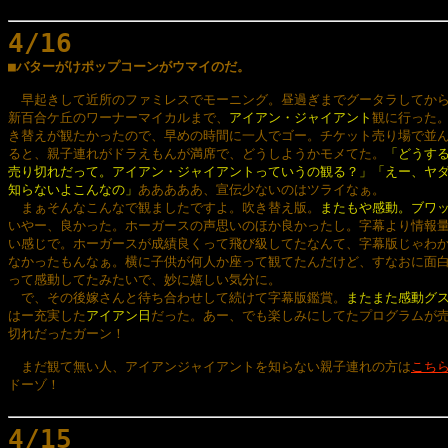
4/16

■バターがけポップコーンがウマイのだ。
　早起きして近所のファミレスでモーニング。昼過ぎまでグータラしてから
新百合ケ丘のワーナーマイカルまで、
アイアン・ジャイアント
観に行った。
き替えが観たかったので、早めの時間に一人でゴー。チケット売り場で並ん
ると、親子連れがドラえもんが満席で、どうしようかモメてた。
「どうする
売り切れだって。アイアン・ジャイアントっていうの観る？」「えー、ヤダ
知らないよこんなの」
あああああ、宣伝少ないのはツライなぁ。

　まぁそんなこんなで観ましたですよ。吹き替え版。
またもや感動。ブワ
いやー、良かった。ホーガースの声思いのほか良かったし。字幕より情報量
い感じで。ホーガースが成績良くって飛び級してたなんて、字幕版じゃわか
なかったもんなぁ。横に子供が何人か座って観てたんだけど、すなおに面白
って感動してたみたいで、妙に嬉しい気分に。

　で、その後嫁さんと待ち合わせして続けて字幕版鑑賞。
またまた感動グ
はー充実した
アイアン日
だった。あー、でも楽しみにしてたプログラムが売
切れだったガーン！

　まだ観て無い人、アイアンジャイアントを知らない親子連れの方は
こち
ドーゾ！

4/15