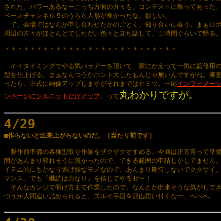
された。パワーあるなーこっち方面の方々も。コンテストに飾ってあった、
ペースチャンネル５のうらら人形が良かったな。欲しい。

　で、会場ではなんか申し合わせたかのごとく、知り合いに会う。まぁロボ
周辺の方々がほとんどでしたが。色々と立ち話して、１時間ぐらいで帰る。
＊＊＊＊＊＊＊＊＊＊＊＊＊＊＊＊＊＊＊＊＊＊＊＊＊＊＊

　イイタイミングでやる気パゥアーを頂いて、家にかえって一気に監修用の
型を仕上げる。まぁなんつうかホント大したもんじゃ無いんですがね。審査
ったら、正式に画像アップしますがそれまではヒミツ。一応
インフォメーシ
丸わかりですが。
ンページにシルエットだけアップ
。って
4/29

■作らないと出来上がらないのだ。（当たり前です）
　製作前準備の各種型取り作業をザクザクすすめる。今回は正直言って準備
間があんまり取れそうに無かったので、できる範囲の申請しかしてません。
イテム的にもかなり逃げ腰なモノなので、あんまり期待しないでクダサイ。
マンス。でも『継続は力なり』を信じてやるゼー！

　そんなカンジで明け方まで作業したので、なんとか出来そうな気がしてき
つうか人間追い詰められると、ズルイ手段を沢山思い付くなー、へへへ。
