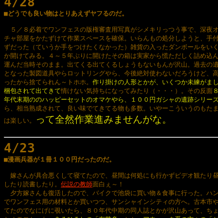
4/28

■どうでも良い物はとりあえずヤフるのだ。
　５／８必着でワンフェスの版権審査用写真がシメキリっつう事で、深夜オ
チャ部屋をかたずけて作業スペースを確保。いらんもの処分しようと、手付
ずだった（ていうか手をつけたくなかった）雑貨の入ったダンボールをいく
か開けてみる。４～５年ぶりに開けたその箱は実家から慌ただしく詰め込ん
運んだ当時そのまま。出てくる出てくるしょうもないもんが沢山。過去の遺
となった製図道具やらロットリングやら、今後絶対使わないだろうけど、高
ったから捨てられん～トホホ。
作り掛けの人形とかが、いくつか未練がまし
梱包されて出てきて
情けない気持ちになってみたり（・・・）。その反面
８
年代末期ののハッピーセットのオマケやら、１００円ガシャの遺跡シリー
ら、相当熟成されて、良い味でてきてる物も多数。いやーこういうのもたま
って全然作業進みませんがな。
は楽しい。
4/23

■漫画兵器が１冊１００円だったのだ。
　嫁さんが具合悪くして寝てたので、昼間は何処にも行かずビデオ観たり昼
したり読書したり。
伝説の教師
面白ぇ～！

　夕方嫁さんも復活したので、バイクで池袋に買い物＆食事に行った。ハン
でワンフェス用の材料とか買いつつ、サンシャインシティの方へ。古本市や
てたのでなにげに覗いたら、８０年代中期の同人誌とかが沢山あって、ちょ