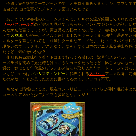
　今週は完全終電コースだったので、オモロイ事あんまりナシ。スマンです
ぁ自分的には仕事がムチャムチャ面白いんだけど。

　あ、そういや会社のジェームスくんに、ＵＫの友達が録画してくれたと
ワーパフガールズ
のビデオを見せてもらった。ゾンビマジシャンの話。いや
んだかんだ言ってますが、実は見るの初めてなのだ。で、会社のＰＡＬ対応
オで
大視聴
。いやー、イイよ！速いよ！ステキーッ！まぁ期待し過ぎてた分
ィルターを差し引いても、相当にクールなアニメだよ。けっこうバイオレン
現多いのでビックリ。どことなく、なんとなく日本のアニメ風な演出を感じ
だけど、気のせいかな？

　作画もある意味行き着くトコまで行ってる感じの、記号化スタイル。デク
ーズラボを初めて見た時もけっこうショックだったけど、比じゃないなー。
辺の、妙に５０年代風のデフォルメ技法を取り入れたカートゥーンてけっこ
いけど、やっぱ
レン＆スティンピー
に代表される
スパムコ
アニメ以降、定番
たのかねー？とか思ったままに書いてるので、ツッコミ不可。

　ちなみに情報によると、現在コントリビュートアルバムが制作進行中との
コーネリアスやら少年ナイフも参加とか。マジ？
