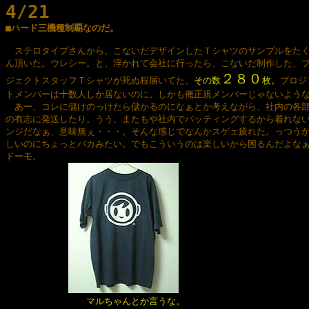
4/21

■ハード三機種制覇なのだ。
　ステロタイプさんから、こないだデザインしたＴシャツのサンプルをたく
ん頂いた。ウレシー。と、浮かれて会社に行ったら、こないだ制作した、プ
２８０
ジェクトスタッフＴシャツが死ぬ程届いてた。
その数
枚。
プロジ
トメンバーは十数人しか居ないのに。しかも俺正規メンバーじゃないような
　あー、コレに儲けのっけたら儲かるのになぁとか考えながら、社内の各部
の有志に発送したり。うう、またもや社内でバッティングするから着れない
ンジだなぁ、意味無ぇ・・・。そんな感じでなんかスゲェ疲れた。っつうか
しいのにちょっとバカみたい。でもこういうのは楽しいから困るんだよなぁ
ドーモ。

マルちゃんとか言うな。