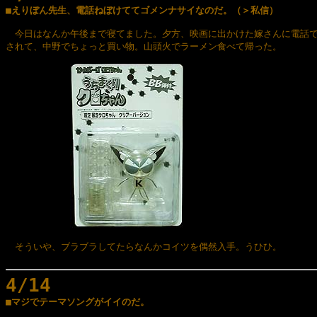

■えりぼん先生、電話ねぼけててゴメンナサイなのだ。（＞私信）
　今日はなんか午後まで寝てました。夕方、映画に出かけた嫁さんに電話で
されて、中野でちょっと買い物。山頭火でラーメン食べて帰った。

　そういや、ブラブラしてたらなんかコイツを偶然入手。うひひ。

4/14

■マジでテーマソングがイイのだ。