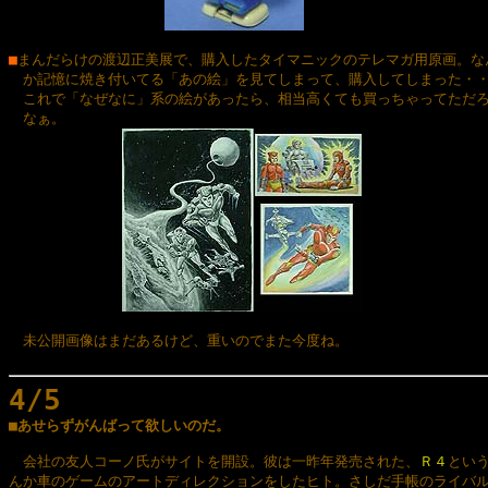
■
まんだらけの渡辺正美展で、購入したタイマニックのテレマガ用原画。なん
　か記憶に焼き付いてる「あの絵」を見てしまって、購入してしまった・・
　これで「なぜなに」系の絵があったら、相当高くても買っちゃってただろ
　なぁ。

　未公開画像はまだあるけど、重いのでまた今度ね。

4/5

■あせらずがんばって欲しいのだ。
　会社の友人コーノ氏がサイトを開設。彼は一昨年発売された、
Ｒ４
という
んか車のゲームのアートディレクションをしたヒト。さしだ手帳のライバル