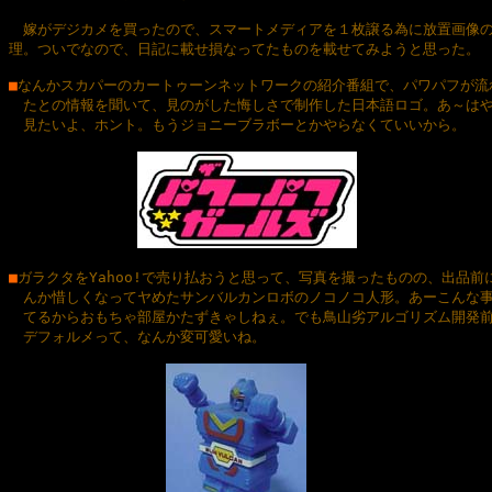
　嫁がデジカメを買ったので、スマートメディアを１枚譲る為に放置画像の
理。ついでなので、日記に載せ損なってたものを載せてみようと思った。

■
なんかスカパーのカートゥーンネットワークの紹介番組で、パワパフが流れ
　たとの情報を聞いて、見のがした悔しさで制作した日本語ロゴ。あ～はや
　見たいよ、ホント。もうジョニーブラボーとかやらなくていいから。
■
ガラクタをYahoo!で売り払おうと思って、写真を撮ったものの、出品前に
　んか惜しくなってヤめたサンバルカンロボのノコノコ人形。あーこんな事
　てるからおもちゃ部屋かたずきゃしねぇ。でも鳥山劣アルゴリズム開発前
　デフォルメって、なんか変可愛いね。
