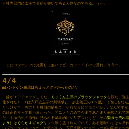
ト社内部門に太字で名前が書いてある人物なのである。うー。

　まだコンテンツは充実して無いけど、カッコイイので見れ。ううー。

4/4

■レントゲン表現はちょっとクドかったのだ。
　嫁がエアチェックしてた、
モっくん主演のブラックジャック
を観た。過去
化されたＢ.Ｊは宍戸丈主演の劇場版と、加山雄三のＴＶ版。（他にもなんか
たっけか？）両方とも独自の解釈で、それなりにオモロイＢ.Ｊなんですが、
のは正直言って相当良かった。アニメも含めて今まであんまり表現されて無
た、手塚治虫の原作に見られる基本的にシリアスだけど、その
緊張を照れ隠
ようにはぐらかすギャグ
をソツ無く盛り込んでいて、ある意味いちばん原作
いブラックジャックだった気がする。宍戸丈版でヒョウンツギの影絵とかや