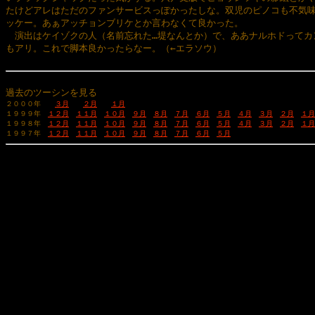
たけどアレはただのファンサービスっぽかったしな。双児のピノコも不気味
ッケー。あぁアッチョンブリケとか言わなくて良かった。

　演出はケイゾクの人（名前忘れた…堤なんとか）で、ああナルホドってカン
もアリ。これで脚本良かったらなー。（←エラソウ）

過去のツーシンを見る
２０００年　　
３月
２月
１月
１９９９年　
１２月
１１月
１０月
９月
８月
７月
６月
５月
４月
３月
２月
１月
１９９８年　
１２月
１１月
１０月
９月
８月
７月
６月
５月
４月
３月
２月
１月
１９９７年　
１２月
１１月
１０月
９月
８月
７月
６月
５月