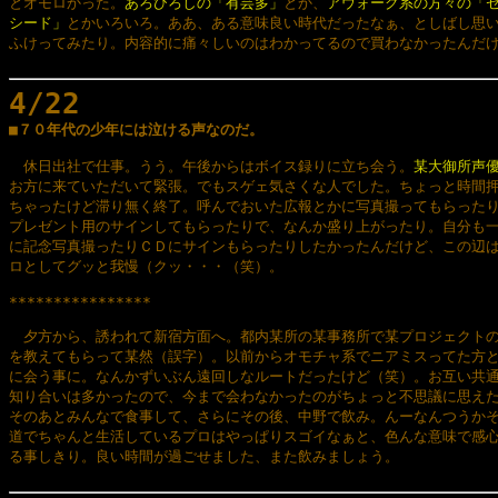
とオモロかった。
あろひろしの「有芸多」
とか、
アウォーク系の方々の「ゼ
シード」
とかいろいろ。ああ、ある意味良い時代だったなぁ、としばし思い
ふけってみたり。内容的に痛々しいのはわかってるので買わなかったんだけ
4/22

■７０年代の少年には泣ける声なのだ。
　休日出社で仕事。うう。午後からはボイス録りに立ち会う。
某大御所声
お方に来ていただいて緊張。でもスゲェ気さくな人でした。ちょっと時間押
ちゃったけど滞り無く終了。呼んでおいた広報とかに写真撮ってもらったり
プレゼント用のサインしてもらったりで、なんか盛り上がったり。自分も一
に記念写真撮ったりＣＤにサインもらったりしたかったんだけど、この辺は
ロとしてグッと我慢（クッ・・・（笑）。

****************

　夕方から、誘われて新宿方面へ。都内某所の某事務所で某プロジェクトの
を教えてもらって某然（誤字）。以前からオモチャ系でニアミスってた方と
に会う事に。なんかずいぶん遠回しなルートだったけど（笑）。お互い共通
知り合いは多かったので、今まで会わなかったのがちょっと不思議に思えた
そのあとみんなで食事して、さらにその後、中野で飲み。んーなんつうかそ
道でちゃんと生活しているプロはやっぱりスゴイなぁと、色んな意味で感心
る事しきり。良い時間が過ごせました、また飲みましょう。
