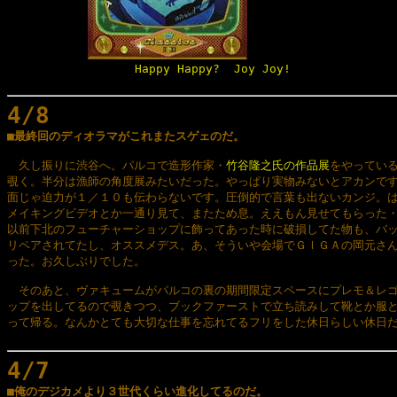
Happy Happy?  Joy Joy!
4/8

■最終回のディオラマがこれまたスゲェのだ。
　久し振りに渋谷へ。パルコで造形作家・
竹谷隆之氏の作品展
をやっている
覗く。半分は漁師の角度展みたいだった。やっぱり実物みないとアカンです
面じゃ迫力が１／１０も伝わらないです。圧倒的で言葉も出ないカンジ。は
メイキングビデオとか一通り見て、またため息。ええもん見せてもらった・
以前下北のフューチャーショップに飾ってあった時に破損してた物も、バッ
リペアされてたし、オススメデス。あ、そういや会場でＧＩＧＡの岡元さん
った。お久しぶりでした。

　そのあと、ヴァキュームがパルコの裏の期間限定スペースにプレモ＆レゴ
ップを出してるので覗きつつ、ブックファーストで立ち読みして靴とか服と
って帰る。なんかとても大切な仕事を忘れてるフリをした休日らしい休日だ
4/7

■俺のデジカメより３世代くらい進化してるのだ。