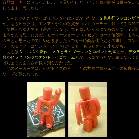
逸品コーナー
にちょっとレポート置いたけど、ペットロボ関係は量も多いし
してます。悪しからず。

　なんだかんだでやっぱりバンダイはスゴかったな。
２足歩行ラジコンザ
か、もうビックリ。モノアイからの視点がコントローラーに付いてる液晶モ
ーで見えるなんてヤリ過ぎだよなぁ。でもコレいくらになるのかなー？聞い
ようかとも思ったけど、モーターショーでコンセプトカーの値段聞くような
カモとか思ったので止めときました（でも一応商品化予定との事）。コント
ラーのモニターはワンダースワンにすると、もっとグッと来たかも。

　あとは
Ｓ.Ｉ.Ｃの新作、Ｖ３とライダーマンとロボット刑事
とか、
デタラ
合がビックリのクウガのトライゴウラム
とか、スゴかったな。気になって
はちょっと面白さが良く判らんかった。

　他のメーカーでは、セガトイズのＭＩＴとの共同プロジェクトの知育っぽ
リーズが気になった。
