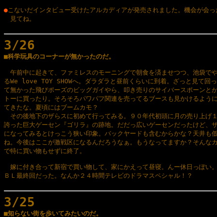
●
こないだインタビュー受けたアルカディアが発売されました。機会が会った
　見てね。

3/26

■科学玩具のコーナーが無かったのだ。
　午前中に起きて、ファミレスのモーニングで朝食を済ませつつ、池袋でや
るWe love TOY SHOWへ。ダラダラと昼前くらいに到着。ざっと見て回っ
て無かった飛びポーズのビッグガイやら、叩き売りのサイバースポーンとか
トーに買ったり。そろそろパワパフ関連を売ってるブースも見かけるように
てきたな。夏頃にはブームカモ？

　その後地下のザらスに初めて行ってみる。９０年代初頭に月の売り上げ１
誇った巨大ゲーセン『ゴリラ』の跡地。だだっ広いゲーセンだったけど、ザ
になってみるとけっこう狭い印象。バックヤードも含むからかな？天井も低
ね。今後はここが激戦区になるんだろうなぁ。もうなってますか？そんなカ
で特に買い物もせずに終了。

　嫁に付き合って新宿で買い物して、家にかえって昼寝。んー休日っぽい。
ＢＬ最終回だった。なんか２４時間テレビのドラマスペシャル！？

3/25

■知らない街を歩いてみたいのだ。