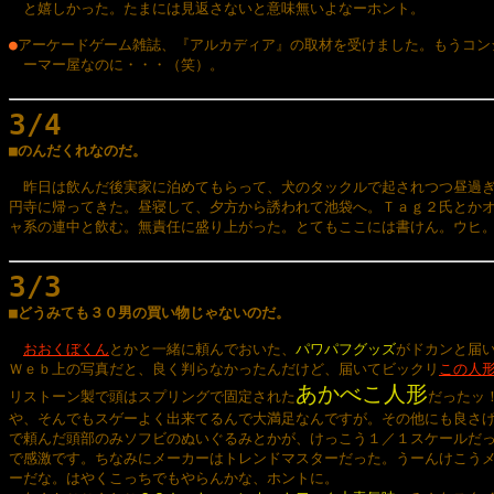
　と嬉しかった。たまには見返さないと意味無いよなーホント。

●
アーケードゲーム雑誌、『アルカディア』の取材を受けました。もうコンシ
　ーマー屋なのに・・・（笑）。

3/4

■のんだくれなのだ。
　昨日は飲んだ後実家に泊めてもらって、犬のタックルで起されつつ昼過ぎ
円寺に帰ってきた。昼寝して、夕方から誘われて池袋へ。Ｔａｇ２氏とかオ
ャ系の連中と飲む。無責任に盛り上がった。とてもここには書けん。ウヒ。
3/3

■どうみても３０男の買い物じゃないのだ。
おおくぼくん
とかと一緒に頼んでおいた、
パワパフグッズ
がドカンと届い
Ｗｅｂ上の写真だと、良く判らなかったんだけど、届いてビックリ
この人
あかべこ人形
リストーン製で頭はスプリングで固定された
だったッ！
や、そんでもスゲーよく出来てるんで大満足なんですが。その他にも良さげ
で頼んだ頭部のみソフビのぬいぐるみとかが、けっこう１／１スケールだっ
で感激です。ちなみにメーカーはトレンドマスターだった。うーんけこうメ
ーだな。はやくこっちでもやらんかな、ホントに。
