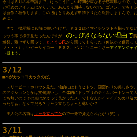
今回は５月の本申請まで、けっこう忙しい時期が重なる予感濃厚なので、ち
と軽めのアイテムばかりデス。あんまり期待しないでね、ゴメン。でもＴシ
は新作２種作ります。この辺はとりあえず申請下りたら報告しますんで、お
みに。

　さて、掲示板にも前に書いたけど、ＰＳ２はイマイチソフトも揃ってない
のっぴきならない理由で
っつう事で様子見だったんですが、
購
爆発。駆けずり回って、
とよまる氏
から譲ってもらった（何故か２個買って
ツ・・・）。いやーサイコー！ＰＳ２。ビバ！ソニー！さー
アイアンジャイ
ト観よう。
3/12

■木がカッコヨカッタのだ。
　スリーピー・ホロウを見た。俺的にはもうヒトツ。画面作りの美しさや、
のアクションとかは文句無いし、全体的にドップリのティムバートンってカ
でも無いのでその点はかえって良かったス。でもなんかイマイチのめり込め
ったなぁ。なんでだろ？キャラ立ちちょっと薄いか？

　主人公の名前は
キャラ立ってた
ので一発で覚えられたが（笑）。

3/11