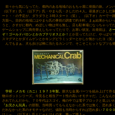
　前々から気になってた、都内のある地域のおもちゃ屋に発掘の旅。メンバ
（以下オ）氏・（以下ア）氏・やまら氏・さしだの４人。昼過ぎにさしだ家
ート・・の予定が、ダラダラと３時スタート（笑）。（以下オ）カーで一路
方面へ。目的の地域にはやまら氏の事前の調査で約８軒。まぁ結果からいっ
うと、さすがに都内、めぼしい物は何も無し。店も駐車場になっちゃってた
ゲームショップに商売替えしちゃってたりで、お寒い状況。出発前は、
さー
ぞ！ゴールドバロンとかカブテリオスとか！
とか言ってたけど、やっぱりマ
スマグマとかダイムゲンとかキングピラミッダーとかしか無かったヨ（笑）
　んでもまぁ、犬も歩けば棒に当たるカンジで、そこそこヒットなブツも発
学研・メカモ（カニ）１９７３年製。
膨大な金属パーツを組み上げて作る
物ロボットシリーズ。今見ると相当アート性の高いオモチャだ。こんなんが
されてたんだから、７０年代はスゴイ。俺の中では電子ブロックと並ぶい
『お兄さん玩具』
の部類。当時買ってもらえなかった系では無く、恐れ多く
だれなかった系のオモチャなのだ。値段も当時からすれば恐れ多い
７００
はふ～。（以下オ）氏とじゃんけんの末、勝って購入～。
