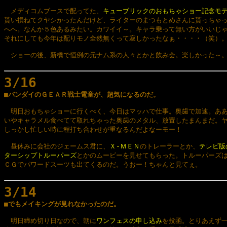
　メディコムブースで配ってた、
キューブリックのおもちゃショー記念モ
貰い損ねてクヤシかったんだけど、ライターのまつもとめさんに貰っちゃっ
へへ。なんか５色あるみたい。カワイイ～。キャラ乗って無い方がいいじゃ
それにしても今年は配りモノ全然無くって寂しかったなぁ・・・・（笑）。
　ショーの後、新橋で恒例の元ナム系の人々とかと飲み会。楽しかった～。
3/16

■バンダイのＧＥＡＲ戦士電童が、超気になるのだ。
　明日おもちゃショーに行くべく、今日はマッハで仕事。奥歯で加速。ああ
いやキャラメル食べてて取れちゃった奥歯のメタル、放置したまんまだ。ヤ
しっかし忙しい時に程打ち合わせが重なるんだよなーモー！

　昼休みに会社のジェームス君に、
Ｘ-ＭＥＮ
のトレーラーとか、
テレビ版
ターシップトルーパーズ
とかのムービーを見せてもらった。トルーパーズは
ＣＧでパワードスーツも出てくるのだ。うおー！ちゃんと見てぇ。

3/14

■でもメイキングが見れなかったのだ。
　明日締め切り日なので、朝に
ワンフェスの申し込み
を投函。とりあえず一