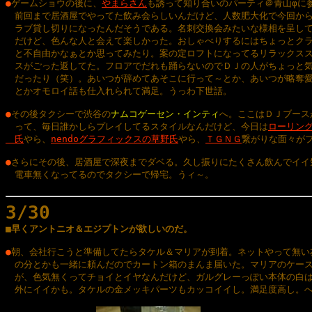
●
ゲームショウの後に、
やまらさん
も誘って知り合いのパーティ＠青山φに参
　前回まで居酒屋でやってた飲み会らしいんだけど、人数肥大化で今回から
　ラブ貸し切りになったんだそうである。名刺交換会みたいな様相を呈して
　だけど、色んな人と会えて楽しかった。おしゃべりするにはちょっとクラ
　と不自由かなぁとか思ってみたり。案の定ロフトになってるリラックスス
　スがごった返してた。フロアでだれも踊らないのでＤＪの人がちょっと気
　だったり（笑）。あいつが辞めてあそこに行って～とか、あいつが略奪愛
　とかオモロイ話も仕入れられて満足。うっわ下世話。

●
その後タクシーで渋谷の
ナムコゲーセン・インティ
へ。ここはＤＪブースが
　って、毎日誰かしらプレイしてるスタイルなんだけど、今日は
ローリング
　氏
やら、
nendoグラフィックスの草野氏
やら、
ＴＧＮＧ
繋がりな面々がプ
●
さらにその後、居酒屋で深夜までダベる。久し振りにたくさん飲んでイイ気
　電車無くなってるのでタクシーで帰宅。うィ～。

3/30

■早くアントニオ＆エジプトンが欲しいのだ。
●
朝、会社行こうと準備してたらタケル＆マリアが到着。ネットやって無い友
　の分とかも一緒に頼んだのでカートン箱のまんま届いた。マリアのケース
　が、色気無くってチョイとイヤなんだけど、ガルグレーっぽい本体の白は
　外にイイかも。タケルの金メッキパーツもカッコイイし。満足度高し。へ