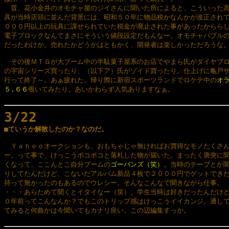
　昔、花小金井のオモチャ屋のジイさんに聞いた所によると、こういった高
具が当時店頭に並んだ背景には、昭和５０年に物品税かなんかが改正されて
０００円以上の玩具に課せられていた税金が廃止された事があったかららし
電子ブロックなんてまさにそういう値段設定だもんなー。オモチャバブルの
だったわけか。売れたかどうかはともかく、開発者は楽しかっただろうな。
　その後ＭＴＧが大ブーム中の半駄菓子屋系のお店でやまら氏がダイヤブロ
の宇宙シリーズ買ったり、（以下ア）氏がゾイド買ったり。仕上げに亀戸ザ
行って終了～。あぁ疲れた。帰り際に新宿スポーツランドでロケテ中の
オラ
５.６６
覗いてみたり。あいかわらず人気ありますなぁ。

3/22

■ていうか解散したのか？なのだ。
　Ｙａｈｏｏオークションも、おもちゃじゃ無ければお買得なモノたくさん
ー。って事で、けっこうボコボコと落札した物が届いた。まったく唐突に聞
くなって、ここんとこ自分ブームの
ゴーバンズ（笑）
。当時のテープとか聞
りしてたんだけど、こないだアルバム新品４枚で２０００円でゲットできた
持って無かったのもあるのでウレシー。そんなこんなで聞きながら仕事。

・・・あらためて聞くとイタイなー（笑）。学生当時は好きだったんだけど
０年前ってこんなんか？でもこのトリップ感はけっこうイイカンジ。通して
てみると何曲かは今聞いてもカナリ良い。この辺編集すっか。
