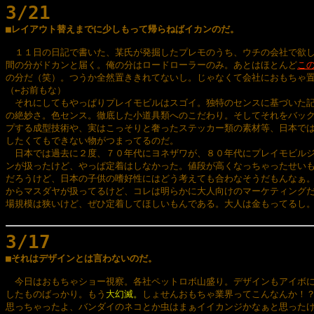
3/21

■レイアウト替えまでに少しもって帰らねばイカンのだ。
　１１日の日記で書いた、某氏が発掘したプレモのうち、ウチの会社で欲し
間の分がドカンと届く。俺の分はロードローラーのみ。あとはほとんど
こ
の分だ（笑）。つうか全然置ききれてないし。じゃなくて会社におもちゃ置
（←お前もな）

　それにしてもやっぱりプレイモビルはスゴイ。独特のセンスに基づいた記
の絶妙さ。色センス。徹底した小道具類へのこだわり。そしてそれをバック
プする成型技術や、実はこっそりと奢ったステッカー類の素材等、日本では
したくてもできない物がつまってるのだ。

　日本では過去に２度、７０年代にヨネザワが、８０年代にプレイモビルジ
ンが扱ったけど、やっぱ定着はしなかった。値段が高くなっちゃったせいも
だろうけど、日本の子供の嗜好性にはどう考えても合わなそうだもんなぁ。
からマスダヤが扱ってるけど、コレは明らかに大人向けのマーケティングだ
場規模は狭いけど、ぜひ定着してほしいもんである。大人は金もってるし。
3/17

■それはデザインとは言わないのだ。
　今日はおもちゃショー視察。各社ペットロボ山盛り。デザインもアイボに
したものばっかり。もう
大幻滅。
しょせんおもちゃ業界ってこんなんか！？
思っちゃったよ、バンダイのネコとか虫はまぁイイカンジかなぁと思った