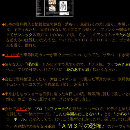
●
仕事の資料購入＆情報収集で原宿・渋谷へ。原宿行くの久し振り。本屋いっ
　り、キディみたり。日頃行かない地下フロアも覗くと、ファンシー関係キ
　って
サンエックス
勢力スゴイのね。近頃。でもここのアタリキャラ
たれぱ
を超えるのは難しいだろうな。ついでに６％ＤＯＫＩＤＯＫＩと、ヴァキ
　ムも覗く。疲れた・・・
●
ココイチ
の季節限定カレーが春ヴァージョンになってた。サラバ、すき焼き
●
嫁がなんか
「櫻の園」
とかビデオで見てたので、ナナメ観。ウッ
つみきみ
　ベェ、マジで可愛い。ひさびさに
「花のあすか組」
観たくなった。

●
会社で資料整理してたら、大昔にＡＭショーで撮った写真の中に、水野美紀
　チュン・リーコスプレ写真発見（笑）。お宝！？

●
東京おもちゃショーも目前に迫った今日この頃。展示用に貸して欲しいとの
　頼で、ホビーさんに旧サイボーグとかを貸し出し。

●
会社で
スピン
が、
プロゴルファー祈子
が観たいっつーので、ビデオを掘り出
　て貸した。一緒のテープに
『こんな学園みたことない！』
とか
『はずめ！
　ローボール』
とか入ってて、けっこう恥ずかしかったり。探しついでに見
『ＡＭ３時の恐怖』
　た、円谷製作の深夜５分番組
のテープがち