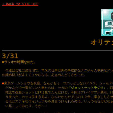
→ BACK to SITE TOP
オリテ
3/31

■ラジオの時間なのだ。
　今週は会社は決算期で、本来の仕事以外の事務的なナニやら人事的なアレ
の締め切りが多くてイヤになる。あぁめんどくさかった。

●
東京ゲームショウを視察。なんかもう一つパっとしないＰＳ２。う～ん？な
　だかんだで一番ガツンと来たのは、セガの
『ジェットセットラジオ』
。以
　雑誌で画面ショットだけは見てたんだけど、今回はプレイヤブル展示。け
　う参った。カッコ良すぎるよ。なんだかんだでこの１０年、歯ぎしりさせ
　るほどステキなヴィジュアルを見せつけられるのは、いっつもセガだなぁ
　い起こしてみたり。うが～！
