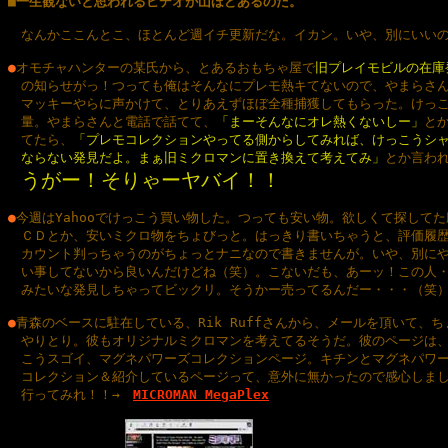

■一生観ないと思われるビデオが山ほどあるのだ。
　なんかここんとこ、ほとんど週イチ更新だな。イカン。いや、別にいいの
●
オモチャハンターの某氏から、とあるおもちゃ屋で
旧プレイモビルの在庫
　の知らせがっ！つっても俺はそんなにプレモ熱キてないので、やまらさん
　マッキーやらに声かけて、とりあえずほぼ全種捕獲してもらった。けっこ
　量。やまらさんと電話で話てて、
「まーそんなにオレ熱くないしー」
とか
　てたら、
「プレモコレクションやってる側からしてみれば、けっこうシャ
　ならない発見だよ。まぁ旧ミクロマンに置き換えて考えてみ」
とか言われ
うがー！そりゃーヤバイ！！
●
今週はYahooでけっこう買い物した。つっても安い物。欲しくて探してた廃
　ＣＤとか、安いミクロ物をちょびっと。はっきり書いちゃうと、評価履歴
　カウント判っちゃうのがちょっとナニなので書きませんが。いや、別にや
　い事してないから良いんだけどね（笑）。こないだも、あーッ！この人・
　みたいな発見しちゃってビックリ。そうかー売ってるんだー・・・（笑）
●
青森のベースに駐在している、Rik Ruffさんから、メールを頂いて、ちょ
　やりとり。彼もオリジナルミクロマンを考えてるそうだ。彼のページは、
　こうスゴイ、マグネパワーズコレクションページ。キチンとマグネパワー
　コレクション＆紹介しているページって、意外に無かったので感心しまし
　行ってみれ！！→　
MICROMAN MegaPlex