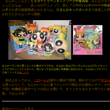
　なんかここんとこ
ＣＳカートゥーンネットワーク中毒気味
。みんなスタイ
シュだよなぁ・・・あっちのアニメって。特に７０年代
ハンナバーベラ作品
ンディング
の画面構成とかたまらん。昔
まんがキッドボックス
で放送した時
かれてたからムッチャ新鮮。

なんかベランダに置くとハトが逃げそうですな。ちなみに右はブロッサムちゃんのプレイセット。

ソフビでけっこうイイカンジ。別になってるのは単に写真撮り忘れたから。ちなみにパワパフっ

て何！？って人は
こちら
　会社上がってから、
この
へ
んの
連中と横浜で焼肉。面白そうなので
やま
も誘ったりして。なんかいつもと違うメンバーで飲むのも面白いナー。少ロ
で安い本機校正刷サービスの話とか聞いて、オリジナルポスター作りたい熱
熱。うおぉＡ全！

過去のツーシンを見る