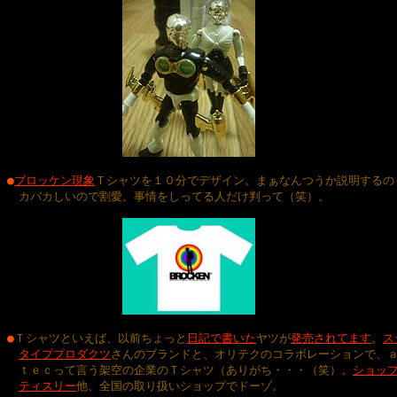
●
ブロッケン現象
Ｔシャツを１０分でデザイン。まぁなんつうか説明するのも
　カバカしいので割愛。事情をしってる人だけ判って（笑）。

●
Ｔシャツといえば、以前ちょっと
日記で書いた
ヤツが
発売されてます
。
ス
タイププロダクツ
さんのブランドと、オリテクのコラボレーションで、ａｓ
　ｔｅｃって言う架空の企業のＴシャツ（ありがち・・・（笑）。
ショッ
ティスリー
他、全国の取り扱いショップでドーゾ。