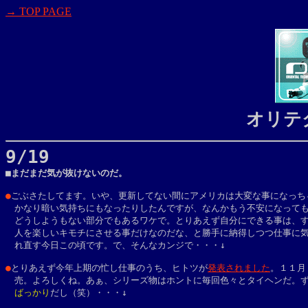
→ TOP PAGE
オリテ
9/19

■まだまだ気が抜けないのだ。

●
ごぶさたしてます。いや、更新してない間にアメリカは大変な事になっちゃ
　かなり暗い気持ちにもなったりしたんですが、なんかもう不安になっても
　どうしようもない部分でもあるワケで。とりあえず自分にできる事は、す
　人を楽しいキモチにさせる事だけなのだな、と勝手に納得しつつ仕事に気
　れ直す今日この頃です。で、そんなカンジで・・・↓
●
とりあえず今年上期の忙し仕事のうち、ヒトツが
発表されました
。１１月
　売。よろしくね。あぁ、シリーズ物はホントに毎回色々とタイヘンだ。
　ばっかり
だし（笑）・・・↓