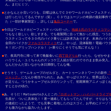
　ん。まだヒミツ。

●
とかなんとか言いつつも、日曜は休んでＣ３やワールドホビーフェスティバ
　は行ったりしてるんですが（笑）。Ｃ３ではユージンの奇跡の復刻事件で
　た（一部好事家限定）。詳しくは
逸品コーナー
で。

●
今日はワールドホビーフェスティバル行った。
地縁土氏のラスティコマシ
　つもなく欲しい。欲しすぎる。でも複製間に合って無かった残念。つうか
　ラスティコって今３０代のバイク乗りには訴求力ありすぎ。未来のバイク
　金田のバイクか
ファルコラスティコ
だよ。やっぱ。流体駆動！電磁パウダ
　キ！ガングリップハンドル！（←乗りにくそうでも気にすんな！）

●
で、夜高円寺に帰って来て晩飯食いに
四丁目グリル
行ったら、なぜかやま
　ハリウくん・ユミちゃんのズッコケ三人組が居たのでそのまま飲み突入。
　なんだかんだ言いながら休日満喫してんな俺。
●
そうそう、ゲームキューブのゼルダと、カートゥーンネトワークの新作
『
ジャック』
になんか相当ヤられた。ああ、やっぱりスゲェ。世界は広い。
　が足りん。つうかキューブゼルダのリンクって、初期東映アニメっぽくね
　すじとかの頃の。

●
あ、そうだ！Matsumotoさんとこの
『ロボットマン・ハイパードライブ
　生産が、ついに具体化！！逐一連絡してもらってたんですが、そりはもう
　の連続だったようで、でも見事に着地したのはスゴイ。お早めにドーゾ！
　クも微力ながら協力いたします。
