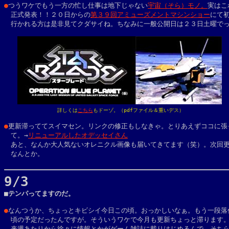
●
つうワケでもう一方の忙し仕事は地下じゃない
宇宙（そら）モノ
。
実はこ
　正式発表！！２０日からの
第３９回アミューズメントマシンショー
にて初
　行かれる方は是非見てクダサイね。ちなみに一般公開日は２３日土曜でっ
詳しくは
こちら
もドーゾ。（pdfファイル＆重いデス）
●
更新滞っててスイマセン。リンクの修正もしなきゃ。とりあえずココに張っ
　て。→
リニューアルしたオデッセイさん
　あと、なんか大人気ないオレニクル画像も届いてきてます（笑）。次回更
　なんとか。

9/3

■テンパってますのだ。

●
なんつうか、ちょっとキビシイ今日この頃。おっかしいなぁ。もう一段落付
　頃の予定だったんですが。そういうワケで今月も更新ちょっと滞ります。
　来週あたりから徐々に情報とかがゲーム雑誌に載りはじめるんで、そちら