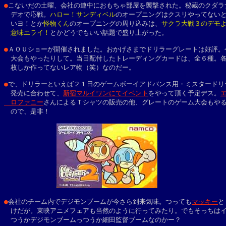
●
こないだの土曜、会社の連中におもちゃ部屋を襲撃された。秘蔵のクダラナ
　デオで応戦。
ハロー！サンディベル
のオープニングはクスリやってないと
　いヨ！とか
怪物くん
のオープニングの周り込みは、
サクラ大戦３のデモよ
　意味エライ！
とかどうでもいい話題で盛り上がった。

●
ＡＯＵショーが開催されました。おかげさまでドリラーグレートは好評。ゲ
　大会もやったりして。当日配付したトレーディングカードは、全６種。各
　枚しか作ってないレア物（笑）なのだー。

●
で、ドリラーといえば２１日のゲームボーイアドバンス用・ミスタードリラ
　発売に合わせて、
新宿マルイワンにてイベント
をやって頂く予定デス。
エ
　ロファニー
さんによるＴシャツの販売の他、グレートのゲーム大会もやる
　ので、是非！

●
会社のチーム内でデジモンブームが今さら到来気味。つっても
マッキー
と
　けだが。東映アニメフェアも当然のように行ってみたり。でもそっちはイ
　つうかデジモンブームっつうか細田監督ブームなのかー？