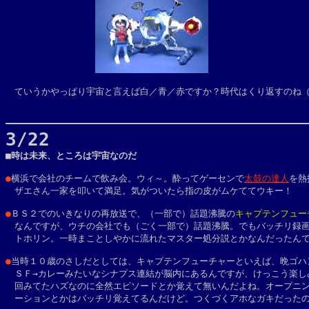
　ていうかやっぱり宇宙と言えば白／青／赤ですか？時代はくり返すのね
3/22

■時は未来、ところは宇宙なのだ
●
横浜で会社のチームで飲み会。ウィ～。酔ってゲーセンで
太鼓の達人
を熱
　ザエさん一家を叩いて満足。気がついたら指の皮がムケててウキー！
●
ＢＳ２でのいきなりの再放送で、（一部で）話題沸騰の
キャプテンフュー
なんですが、ウチの会社でも（ごく一部で）話題沸騰。でもバッチリ録画
　トホリン。一時まことしやかに流れたマスター処分説とかなんだったんで
●
当時１０歳のさしだとしては、キャプテンフューチャーといえば、晩ゴハン
　ＳＦ→カレーみたいなシナプス連結が脳内にあるんですが、けっこう楽しみ
　回みてたハズなのに全然エピソードとか覚えて無いんだよね。オープニン
　ーションとかはバッチリ覚えてるんだけど。つくづくアホなガキだったの