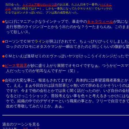
　当日会った、
トイフェア帰りのハリウ君
のお土産。たぶん日本で一番早い
バイオニ
クル
（先月の時点ではナー）。しかも一番気になってたＯＮＵＡだ！でもパッケの

　ＣＧではガンメタっぽいのに、ブツは黒の成型色だった。
●
なにげにマニアックなラインナップで、暴走中の
キャラウィール
が気にな
　走行形態のライジンゴーとかもう出たのかな？うーたまらんね。このまま
　って欲しいス。

●
ローソンでＣＭで
ライン
が胴上げされてて、ちょっぴりびっくりしました。
　ロックのプロモにオタスケマンが一瞬出てきたのと同じくらいの微妙な驚
●
ＣＭといえば進研ゼミのエヴァっぽいヤツがけっこうイイカンジだったです
●
ピース電器店
が妙に盛り上がり展開でオモロイですなぁ。つうかピースママ
　人だったってのが初耳なんですがー（笑）。

●
会社が大変な事に。報道もされてますが、具体的には希望退職者募集とかし
　て。ええ。まぁ今回自分は該当部署じゃ無いので辞めるとかそういうのは
　ですが、今まで他の会社とかでは良く聞く話だったのが、いざ自分の会社
　なるとけっこうショック。普段考えない事を色々と考えるきっかけにはな
　ケで。組織の中でのデザイナーという職業の事とか。フリーで自活できて
　改めて尊敬してみたりとか。あぁ。

過去のツーシンを見る
２００１年　　
２月
１月