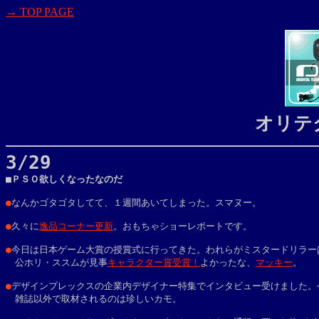
→ TOP PAGE
オリテ
3/29

■ＰＳＯ欲しくなったなのだ

●
なんかゴタゴタしてて、１週間あいてしまった。スマヌー。
●
久々に
逸品コーナー更新
。おもちゃショーレポートです。
●
今日は日本ゲーム大賞の授賞式に行ってきた。われらがミスタードリラーは
　公ホリ・ススムが見事
キャラクター賞受賞！
よかったな、
マッキー
。

●
デザインプレックスの企業内デザイナー特集でインタビュー受けました。ゲ
　雑誌以外で取材されるのは珍しいカモ。
