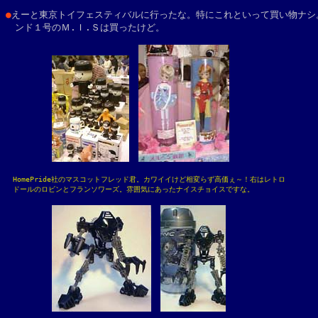
●
えーと東京トイフェスティバルに行ったな。特にこれといって買い物ナシ。
　ンド１号のＭ.Ｉ.Ｓは買ったけど。

　HomePride社のマスコットフレッド君。カワイイけど相変らず高価ぇ～！右はレトロ

　ドールのロビンとフランソワーズ。雰囲気にあったナイスチョイスですな。