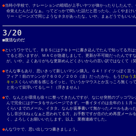
●
当時小学校で、ナレーションの暗唱が上手いヤツが偉かったりしたんで、一
　命覚えたんだよなぁ。ってどっかで聞いた話だと思ったら、ふくやまけい
　リー・ビーンズで同じようなネタがあったな。いや、まぁどうでもいい
3/20

■復活なのだ
●
というワケでして、ＢＢＳにはテキトーに書き込んでたんで知ってる方は分
　てると思いますが、ＭＡＣが急逝しまして、更新が不可能だったんですな
　が。いや、よくありがちな更新めんどくさいからの言い訳ではなくて（笑
●
そんな事もあり、思いきって新しいマシン購入。Ｇ４！ドイツっぽく言うと
　フィア！前のマシンが７６００／２００（涙）だったから、もう
ぴゅう
　キャス
くらいの差を感じるイッヒ。ていうかマウスとか玉っころ無くって
　と光って宙浮いてるしー！（浮きません）

●
で、なんとか環境も徐々に整ってきたんですが、なにせ突然のブッコワレだ
　んで完全にはデータをサルベージできず。一番イタイのは去年の１１月～
　くらいまでのメール。イタタ。なんか返事書いて無かったメールもあった
　もし音沙汰ねぇなぁと思われてる方、お手数ですが念のため再度メールを
　く、よろしくお願いいたします。以上、業務連絡でした。

●
んなワケで、思い出しつつ書きましょう。
