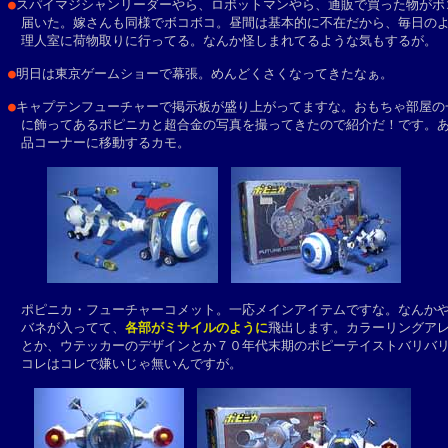
●
スパイマジシャンリーダーやら、ロボットマンやら、通販で買った物がボコ
　届いた。嫁さんも同様でボコボコ。昼間は基本的に不在だから、毎日のよ
　理人室に荷物取りに行ってる。なんか怪しまれてるような気もするが。

●
明日は東京ゲームショーで幕張。めんどくさくなってきたなぁ。

●
キャプテンフューチャーで掲示板が盛り上がってますな。おもちゃ部屋の一
　に飾ってあるポピニカと超合金の写真を撮ってきたので紹介だ！です。あ
　品コーナーに移動するカモ。

　ポピニカ・フューチャーコメット。一応メインアイテムですな。なんかや
　バネが入ってて、
各部がミサイルのように
飛出します。カラーリングアレ
　とか、ウテッカーのデザインとか７０年代末期のポピーテイストバリバリ
　コレはコレで嫌いじゃ無いんですが。
