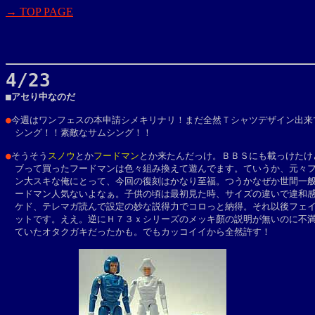
→ TOP PAGE
4/23

■アセり中なのだ
●
今週はワンフェスの本申請シメキリナリ！まだ全然Ｔシャツデザイン出来て
　シング！！素敵なサムシング！！

●
そうそう
スノウ
とか
フードマン
とか来たんだっけ。ＢＢＳにも載っけたけど
　ブって買ったフードマンは色々組み換えて遊んでます。ていうか、元々フ
　ン大スキな俺にとって、今回の復刻はかなり至福。つうかなぜか世間一般
　ードマン人気ないよなぁ。子供の頃は最初見た時、サイズの違いで違和感
　ケド、テレマガ読んで設定の妙な説得力でコロっと納得。それ以後フェイ
　ットです。ええ。逆にＨ７３ｘシリーズのメッキ顏の説明が無いのに不満
　ていたオタクガキだったかも。でもカッコイイから全然許す！
