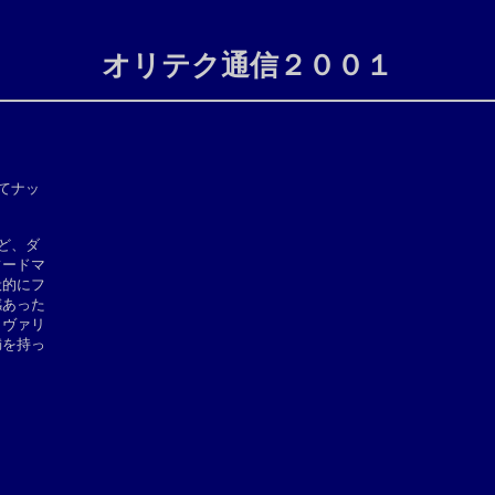
オリテク通信２００１
ナッ

、ダ

ードマ

的にフ

あった

ヴァリ

を持っ
