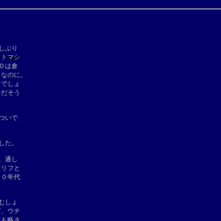
ぶり

トマシ

は倉

なのに。

でしょ

だそう

いで

した。
通し

リフと

０年代

むしょ

、ウチ

も略さ
