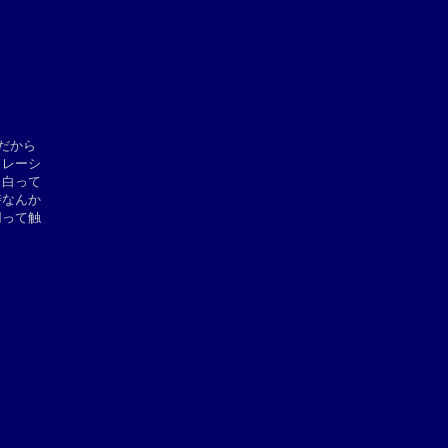
から

レーシ

白って

なんか

って触
