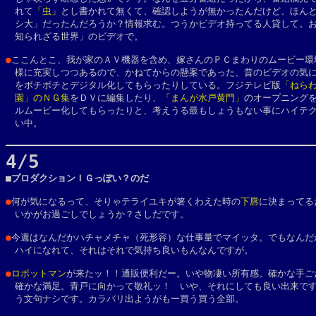
　れて
「虫」
とし書かれて無くて、確認しようが無かったんだけど、ほんと
　シ大」だったんだろうか？情報求む。つうかビデオ持ってる人貸して。お
　知られざる世界」のビデオで。
●
ここんとこ、我が家のＡＶ機器を含め、嫁さんのＰＣまわりのムービー環境
　様に充実しつつあるので、かねてからの懸案であった、昔のビデオの気に
　をボチボチとデジタル化してもらったりしている。フジテレビ版
「ねらわ
　園」のＮＧ集
をＤＶに編集したり、
「まんが水戸黄門」
のオープニングを
　ルムービー化してもらったりと、考えうる最もしょうもない事にハイテク
　い中。
4/5

■プロダクションＩＧっぽい？のだ
●
何が気になるって、そりゃテライユキが箸くわえた時の
下唇
に決まってる
　いかがお過ごしでしょうか？さしだです。
●
今週はなんだかハチャメチャ（死形容）な仕事量でマイッタ。でもなんだか
　ハイになれて、それはそれで気持ち良いもんなんですが。

●
ロボットマン
が来たッ！！通販便利だー。いや物凄い所有感。確かな手ごた
　確かな満足。青戸に向かって敬礼ッ！　いや、それにしても良い出来です
　う文句ナシです。カラバリ出ようがもー買う買う全部。
