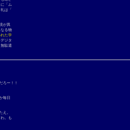
に「ム

礼は「

が異

なる物

れた学

デジタ

無駄遣

だろー！！

毎日

え。

わ。も
