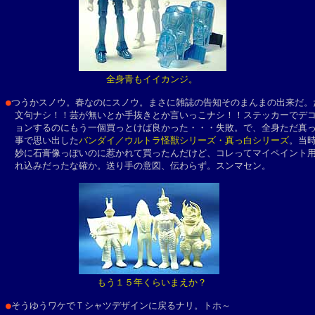
全身青もイイカンジ。
●
つうかスノウ。春なのにスノウ。まさに雑誌の告知そのまんまの出来だ。だ
　文句ナシ！！芸が無いとか手抜きとか言いっこナシ！！ステッカーでデコ
　ョンするのにもう一個買っとけば良かった・・・失敗。で、全身ただ真っ
　事で思い出した
バンダイ／ウルトラ怪獣シリーズ・真っ白シリーズ
。当時
　妙に石膏像っぽいのに惹かれて買ったんだけど、コレってマイペイント用
　れ込みだったな確か。送り手の意図、伝わらず。スンマセン。

もう１５年くらいまえか？

●
そうゆうワケでＴシャツデザインに戻るナリ。トホ～