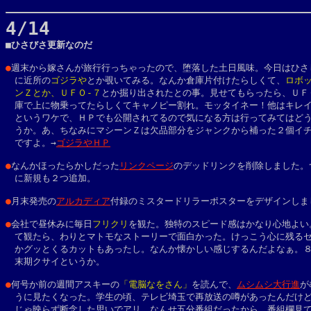
4/14

■ひさびさ更新なのだ
●
週末から嫁さんが旅行行っちゃったので、堕落した土日風味。今日はひさし
　に近所の
ゴジラや
とか覗いてみる。なんか倉庫片付けたらしくて、
ロボッ
　ンＺとか、ＵＦＯ-７
とか掘り出されたとの事。見せてもらったら、ＵＦＯ
　庫で上に物乗ってたらしくてキャノピー割れ。モッタイネー！他はキレイ
　というワケで、ＨＰでも公開されてるので気になる方は行ってみてはどう
　うか。あ、ちなみにマシーンＺは欠品部分をジャンクから補った２個イチ
　ですよ。→
ゴジラやＨＰ
●
なんかほったらかしだった
リンクページ
のデッドリンクを削除しました。つ
　に新規も２つ追加。
●
月末発売の
アルカディア
付録のミスタードリラーポスターをデザインしま
●
会社で昼休みに毎日
フリクリ
を観た。独特のスピード感はかなり心地よい。
　て観たら、わりとマトモなストーリーで面白かった。けっこう心に残るセ
　かグッとくるカットもあったし。なんか懐かしい感じするんだよなぁ。８
　末期クサイというか。
●
何号か前の週間アスキーの
「電脳なをさん」
を読んで、
ムシムシ大行進
が
　うに見たくなった。学生の頃、テレビ埼玉で再放送の噂があったんだけど
　じゃ映らず断念した思いでアリ。なんせ五分番組だったから、番組欄見て