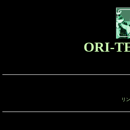
ORI-T
リ