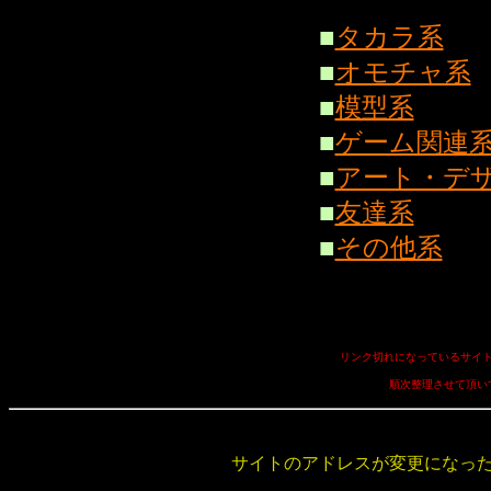
■
タカラ系
■
オモチャ系
■
模型系
■
ゲーム関連
■
アート・デ
■
友達系
■
その他系
リンク切れになっているサイ
順次整理させて頂い
サイトのアドレスが変更になった