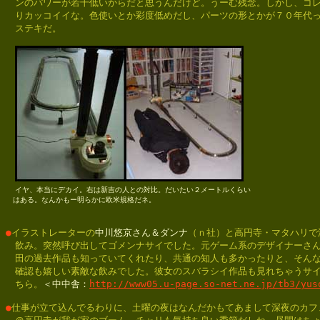
　ンのパワーが若干低いからだと思うんだけど。うーむ残念。しかし、コレ
　りカッコイイな。色使いとか彩度低めだし、パーツの形とかが７０年代っ
　ステキだ。

イヤ、本当にデカイ。右は新吉の人との対比。だいたい２メートルくらい

　はある。なんかもー明らかに欧米規格だネ。
●
イラストレーターの
中川悠京さん＆ダンナ
（ｎ社）と高円寺・マタハリで深
　飲み。突然呼び出してゴメンナサイでした。元ゲーム系のデザイナーさん
　田の過去作品も知っていてくれたり、共通の知人も多かったりと、そんな
　確認も嬉しい素敵な飲みでした。彼女のスバラシイ作品も見れちゃうサイ
　ちら。
＜中中舎：
http://www05.u-page.so-net.ne.jp/tb3/yus
●
仕事が立て込んでるわりに、土曜の夜はなんだかもてあまして深夜のカフェ