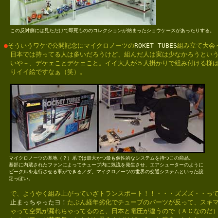
この反対側には見ただけで即死もののコレクションが納まったショウケースがあったりする。
●
そういうワケで公開記念にマイクロノーツの
ROKET TUBES
組み立て大会～
　日本では持ってる人は多いだろうけど、組んだ人は実は少なかろうという
　いや－、デケェことデケェこと。イイ大人が５人掛かりで組み付ける様は
　りイイ絵ですなぁ（笑）。

　マイクロノーツの基地（？）系では最大かつ最も個性的なシステムを持つこの商品。

　基部に内蔵されたファンによってチューブ内に気流を発生させ、エアシューターのように

　ビークルを走行させる事ができるノダ。マイクロノーツの世界の交通システムといった設

　定っぽい。
　で、ようやく組み上がっていざトランスポート！！・・・ズズズ・・っ
　止まっちゃったヨ！
たぶん経年劣化でチューブのパーツが反って、スキマ
　ゃって空気が漏れちゃってるのと、日本と電圧が違うので（ＡＣなのだ）