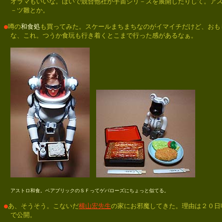
　オラマもいいな。ほいで競合他社が宇宙シリ－ズを展開したりして。アス
　－ツ雛とか。

●
噂の
和食処
も買ってみた。スケールまちまちなのがイマイチだけど、おもし
　な、これ。つうか食玩も行き着くとこまで行った感があるなぁ。

アストロ和食。ベアブリックのＳＦってゲバローズにちょっと似てる。

●
あ、そうそう。こないだ
横山宏先生
の家にお邪魔してきた。理由は２０日頃
　で公開。
