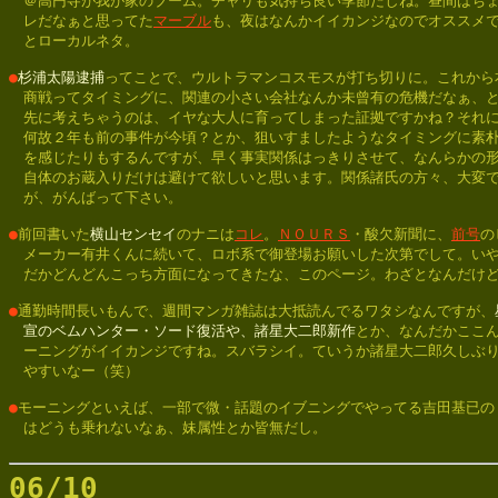
　＠高円寺が我が家のブーム。チャリも気持ち良い季節だしね。昼間はちょ
　レだなぁと思ってた
マーブル
も、夜はなんかイイカンジなのでオススメで
　とローカルネタ。

●
杉浦太陽逮捕
ってことで、ウルトラマンコスモスが打ち切りに。これから本
　商戦ってタイミングに、関連の小さい会社なんか未曾有の危機だなぁ、と
　先に考えちゃうのは、イヤな大人に育ってしまった証拠ですかね？それに
　何故２年も前の事件が今頃？とか、狙いすましたようなタイミングに素朴
　を感じたりもするんですが、早く事実関係はっきりさせて、なんらかの形
　自体のお蔵入りだけは避けて欲しいと思います。関係諸氏の方々、大変で
　が、がんばって下さい。

●
前回書いた
横山センセイ
のナニは
コレ
。
ＮＯＵＲＳ
・酸欠新聞に、
前号
の
　メーカー有井くんに続いて、ロボ系で御登場お願いした次第でして。いや
　だかどんどんこっち方面になってきたな、このページ。わざとなんだけど
●
通勤時間長いもんで、週間マンガ雑誌は大抵読んでるワタシなんですが、
　宣のベムハンター・ソード復活や、諸星大二郎新作
とか、なんだかここん
　ーニングがイイカンジですね。スバラシイ。ていうか諸星大二郎久しぶり
　やすいなー（笑）

●
モーニングといえば、一部で微・話題のイブニングでやってる吉田基已の「
　はどうも乗れないなぁ、妹属性とか皆無だし。
06/10