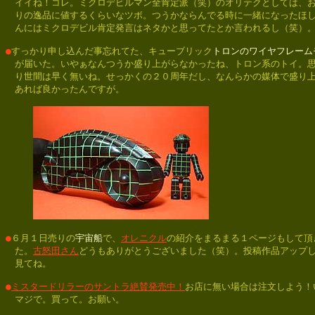
　イイね！コレ。ミクロデビルマン全肯定派（笑）のオリテクとしては、お
　りの逸品に値するくらいなツボ。つうかならんでる時に一緒になったほし
　んにはミクロデビル肯定発言はネタかと思ってたとか言われるし（笑）。
●
すっかり申し込んだ事忘れてた、キューブリック
トロンのワイヤフレーム
　が届いた。いやぁなんつうか盛り上がらなかったね、トロン系のトイ。思
　り世間は早く無いね。せっかくの２０周年だし、なんらかの媒体で盛り上
　あれば良かったんですが。

●
６月１日売りの
宇宙船
で、
オレニクル
の紹介をまるまる１ページもして頂き
　た。
古怒田さん
どうもありがとうございました（笑）。投稿作品アップし
　見てね。

●
ミスタードリラーのサントラ絶賛発売中！
お店に無い場合は注文しよう！い
　マジで。買って。お願い。
