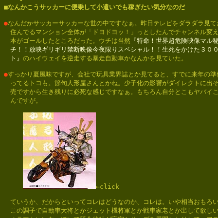

■なんかこうサッカーに便乗して小遣いでも稼ぎたい気分なのだ
●
なんだかサッカーサッカーな世の中ですなぁ。昨日テレビをダラダラ見てた
　住んでるマンション全体が「ドヨドヨッ！」っとしたんでチャンネル変え
　本がゴールしたところだった。ウチは当然
『特命！世界超危険映像マル秘
　チ！！放映ギリギリ禁断映像今夜限りスペシャル！！生死をかけた３００
　ト』
のハイウェイを逆走する暴走自動車かなんかを見ていた。

●
すっかり夏風味ですが、会社で玩具業界誌とか見てると、すでに来年の準備
　ってるトコも。節句人形屋さんとかね。少子化の影響がダイレクトに出そ
　売ですから生き残りに必死な感じですなぁ。もちろん自分とこもヤバイこ
　んですが。

←click

　ていうか、だからといってコレはどうなのか、コレは。いや相当おもろい
　この調子で自動車大将とかジェット機将軍とか戦車家老とか出して欲しい