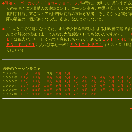
●
明治スーパーカップ・チョコ＆チョコチップ
中毒に。美味い。美味すぎる。
　りの美味さに大量購入の連続コンボ。ローソン高円寺中通り店とサンクス
　北四丁目店、東急ストア高円寺駅前店の在庫が枯渇。そしてさっき我が家
　庫の最後の一個が無くなった。あぁ、なんとかしないと。

●
ここんとこで問題になってた、オリテク転送量増大による財政難問題ですが
　んとか解決の模様（まーそんなに大袈裟なアレでもないんですが）。
Ｅ
ＥＴ
は偉大だ。もーいくらでも宣伝しちゃうぞ。みんな
ＥＤＩＴ-ＮＥＴ
ＥＤＩＴ-ＮＥＴ
に入れば幸せ一杯！
ＥＤＩＴ-ＮＥＴ！
（ミス・ＤＪ風に
　りにくい）

過去のツーシンを見る
２００２年　　
５月
４月
　　３月　
２月
１月
２００１年　
１２月
１１月
１０月
９月
８月
７月
６月
５月
４月
３月
２月
１月
２０００年　
１２月
１１月
１０月
９月
８月
７月
６月
５月
４月
３月
２月
１月
１９９９年　
１２月
１１月
１０月
９月
８月
７月
６月
５月
４月
３月
２月
１月
１９９８年　
１２月
１１月
１０月
９月
８月
７月
６月
５月
４月
３月
２月
１月
１９９７年　
１２月
１１月
１０月
９月
８月
７月
６月
５月