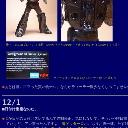
乗ってるのはプレトン（後期）なのか？そうなのか！？塗って無いだけなのか！？（笑）
　←クリックすると大きくなるのでがんばって読もう。

●
あとは特に目立った買い物ナシ。なんかディーラー数少なくなってませんか
12/1

■日付け重複なのだ。

●
つか日記の日付けズレてるんで強制修正。気にしないで。そういや昨日書き
　てたけど、アレ買ったんですよ、
魂ゲッターロボ
。もうお腹一杯。たすけ