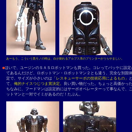
あーもう、こういう黒モノの時は、白が刷れるアルプス系のプリンターがうらやましい。
●
ほいで、ユージンのＳＡＳロボットマンも買った。コレってパッケに設定が
　てあるんだけど、ロボットマン・ロボットマン２とも違う、完全な別固体
　定で、サイズが小さいのは
「レスキューサーボの技術応用によるもの」
と
　て、
俺的ナイスつじつま賞決定。
良い買い物だった。ちょっと高価かった
　ちなみに、フードマンは設定的にはサーボオペレーターって事なんで、こ
　ットマンと一対でイミがあるのだ！たぶん。
