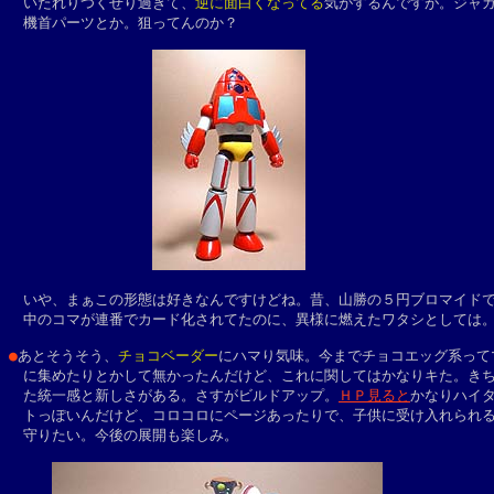
　いたれりつくせり過ぎて、
逆に面白くなってる
気がするんですが。ジャガ
　機首パーツとか。狙ってんのか？

　いや、まぁこの形態は好きなんですけどね。昔、山勝の５円ブロマイドで
　中のコマが連番でカード化されてたのに、異様に燃えたワタシとしては。
●
あとそうそう、
チョコベーダー
にハマり気味。今までチョコエッグ系ってマ
　に集めたりとかして無かったんだけど、これに関してはかなりキた。きち
　た統一感と新しさがある。さすがビルドアップ。
ＨＰ見ると
かなりハイタ
　トっぽいんだけど、コロコロにページあったりで、子供に受け入れられる
　守りたい。今後の展開も楽しみ。
