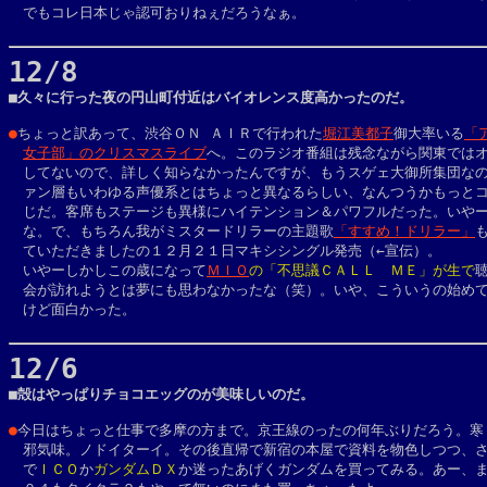
　でもコレ日本じゃ認可おりねぇだろうなぁ。

12/8

■久々に行った夜の円山町付近はバイオレンス度高かったのだ。

●
ちょっと訳あって、渋谷ＯＮ ＡＩＲで行われた
堀江美都子
御大率いる
「
女子部」のクリスマスライブ
へ。このラジオ番組は残念ながら関東ではオ
　してないので、詳しく知らなかったんですが、もうスゲェ大御所集団なの
　ァン層もいわゆる声優系とはちょっと異なるらしい、なんつうかもっとコ
　じだ。客席もステージも異様にハイテンション＆パワフルだった。いやー
　な。で、もちろん我がミスタードリラーの主題歌
「すすめ！ドリラー」
も
　ていただきましたの１２月２１日マキシシングル発売（←宣伝）。

　いやーしかしこの歳になって
ＭＩＯ
の「不思議ＣＡＬＬ　ＭＥ」が生で
聴
　会が訪れようとは夢にも思わなかったな（笑）。いや、こういうの始めて
　けど面白かった。

12/6

■殻はやっぱりチョコエッグのが美味しいのだ。

●
今日はちょっと仕事で多摩の方まで。京王線のったの何年ぶりだろう。寒く
　邪気味。ノドイターイ。その後直帰で新宿の本屋で資料を物色しつつ、さ
　で
ＩＣＯ
か
ガンダムＤＸ
か迷ったあげくガンダムを買ってみる。あー、ま