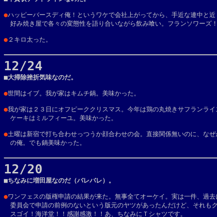
●
ハッピーバースディ俺！というワケで会社上がってから、手近な連中と近く
　好み焼き屋で各々の変態性を語り合いながら飲み喰い。フランソワーズ
●
２キロ太った。

12/24

■大掃除挫折気味なのだ。

●
世間はイブ。我が家はキムチ鍋。美味かった。
●
我が家は２３日にオフピーククリスマス。今年は鶏の丸焼きサフランライス
　ケーキはミルフィーユ。美味かった。
●
土曜は新宿で打ち合わせっつうか顔合わせの会。直接関係無いのに、なぜか
　の俺。でも鍋美味かった。

12/20

■ちなみに増田屋なのだ（バレバレ）。

●
ワンフェスの版権申請の結果が来た。無事全てオーケイ。実は一件、過去に
　委員会で申請の前例のないという版元のヤツがあったんだけど、それもク
　スゴイ！海洋堂！！感謝感激！！あ、ちなみにＴシャツです。