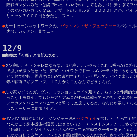
　陸戦ガンダムみたいな姿で出社。いやそれにしてもあまりに安すぎてフツ
　うのがバカバカしくなる。デザートのショルダー３０００円とか、バイシ
　リュック７０００円とかだし。フゥ～

●
カートゥーンネットワークの、
バットマン・ザ・フューチャー
スペシャル
　失敗。ガックシ。見てェ～

12/9

■鹵獲は「ろ獲」と表記なのだ。

●
クソ寒い。もうシャレにならないほど寒い。いやもうこれは明らかにダイエ
　で脂肪が減ったせいだ。弊害。つうワケでドールズパーティ行こうかと思
　ど５秒で挫折。昼過ぎにせめて新宿でも行くかと思って、バイク出したけ
　寺の駅前でギブアップ。１２月からこんなんでどうすんだ。

●
んで家でずっとガンダム。ミッションモードを延々と。ちょっと作業的だけ
　っこうオモロイ。でもシャアとアムロが必死に戦ってるのを、ジムのビー
　レーガンをパヒーンパヒーンと撃って支援してると、なんだか寂しくなる
　もストーリーに参加させれ。

●
ぜんぜん関係ないけど、ジンジャー改め
セグウェイ
が欲しい。とっても欲し
　なんかこう身体機能の延長っぽさというか、アシストシステムっぽさがサ
　（死語）。よくジイさんバァさんが乗ってる電動スクーターあるじゃん。
　とかが出してるヤツ。アレとかも実は憧れてるんだけど、さすがに乗れな