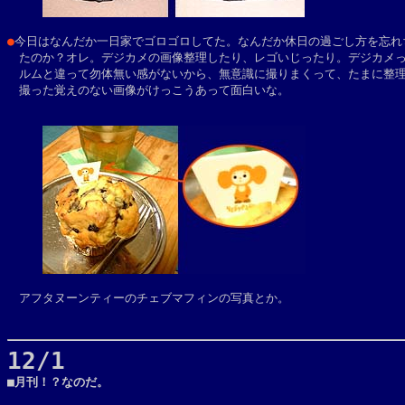
●
今日はなんだか一日家でゴロゴロしてた。なんだか休日の過ごし方を忘れち
　たのか？オレ。デジカメの画像整理したり、レゴいじったり。デジカメっ
　ルムと違って勿体無い感がないから、無意識に撮りまくって、たまに整理
　撮った覚えのない画像がけっこうあって面白いな。

　アフタヌーンティーのチェブマフィンの写真とか。

12/1

■月刊！？なのだ。
