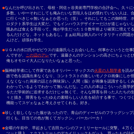
●
なんだか呼び出されて、母校・阿佐ヶ谷美術専門学校の合評会へ。久々に会
　多数。いやーそれにしても俺みたいな普段人をほめ慣れていない人は、合
　に行くべきじゃ無いなぁとか思った（笑）。それにしてもこの御時世、ホ
　ロダクト系学生は大変だ。でもインハウスデザイナーだけが道じゃないし
　職あれば食える手段って、俺が学生だった１０数年前より確実に増えてる
　るんだけどな、ネットもあるし。まぁ結局は個人のバイタリティの問題か
　んけど。頑張れ学生。
●
ＵＧＡの水口氏やゼビウスの遠藤氏らとお会いした。何事かというと仕事関
　んですが、
この辺のアレ
です。遠藤さんのテンションの高さにちょっとび
　俺もオモロイ大人になりたいなぁと思った。

●
脳神経学者にして作家であるオリバー・サックスの
火星の人類学者
を読み
　故で色を認識出来なくなり、コントラストの激しいモノクロ画像にしか世
　えなくなった画家の話とか興味深い。人間（脳）が画像を認識するしくみ
　わかっているようでわかって無いんだな。この人の本はこういった医学的
　をただ学術的に追求するだけじゃ無くて、そんな障害を持った人たちの生
　々と描き、障害をもったゆえの素晴らしい人生を紹介する事で、つくづく
　機能ってスゲェなぁと考えさせてくれる。好き。

●
珍しく欲しくなった服があったので、青山のディーゼルのフラッグシップ店
　行くも、目当ての色が無くてガックシ。バーカバーカ！

●
金曜の午前中、早起きして吉田カバンのファミリーセールに突撃。４万くら
　ツッと購入。エクストリームのデカイリュックもゲット。買ったもの詰め