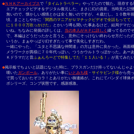
●
ＮＨＫアーカイブス
で
『タイムトラベラー』
やってたので観た。現存する唯
　エアチェックビデオをデジタル復元した、まさに幻の資産。当時見た記憶
　無いので、懐かしい感情とかは全く無いのですが。４歳だし。１０数年前
　頃、まことしやかに
「関西のマニアがＵマチックビデオで全話もってて、
　に１０００万吹っかけた」
とかいう噂も聞いた事あるけど、結局デマだっ
　いね。ちなみに発掘の詳しくは、
当の本人がＨＰに詳しく
綴ってるのでそ
　で、本編はどうだったかと言うと、意外にそっけない終わらせ方だったの
　いうか。まぁやっぱり幻すぎたって事で美化しすぎだわ。

　一緒にやった、「ユタと不思議な仲間達」の方は意外に良かった。画面構
　メラワークが異様に７０年代っぽい。つうかウルトラっぽかった。あーあ
　Ｋドラマだと昔
ふぁんろーどで特集してた「１１人いる！」
が見てみたい
●
掲示板でちょいと話題になった時に、ブラスガンだけ持ってないんじゃよー
　嘆いた
ガンボール
。ありがたい事に
いとみち様
・
サイケピンク様
から売っ
　で買っておいたぞコラ！とありがたい御連絡が。これにてバンダイ球体ボ
　ボシリーズ、コンプ状態です。感謝感激。
