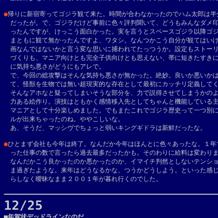
●
帰りに新宿寄ってゴジラ観て来た。時間が合わなかったのでハム太郎は半分
　だったが。で、ゴジラだけど事前に色々評判聞いて、どうもみんなダメ印
　ったんですが、けっこう面白かった。実を言うとスペースゴジラ以降ゴジ
　まともに観て無かったんですよ、ワタシ。なんつかこう自分が観てはいけ
　画なんではないかと言う変な思いに捕われてたっつうか。設定もストーリ
　づくりも、マニア向けとも完全子供向けとも思えない、帯に短きたすきに
　に気持ち悪さがどうにもアレで。

　で、今回の総攻撃はそんな気持ち悪さが無かった。絶妙。良いか悪いかは
　て、怪獣を生物では無い超現実的な存在として最初にカッチリ定義してく
　そんなアホなと疑ってしまいそうな部分を、力で説得させてしまうかのよ
　力ある絵作り。演技はともかく感情移入先としてちゃんと機能している主
　マニアとして十分楽しめました。でもまたこれでゴジラ歴史って一つ別に
　ルが出来ちゃったのね。ややこしいな。

　あ、そうだ、マッシヴでちょっと弱いキングギドラは新鮮だったな。

●
ひとまず会社も今年は終了。なんだか今年はほんとに色々あったな。１年で
　った仕事の数で言ったら過去最多だったかも。そのわりに給料は変わりま
　なんだかこう良かったのか悪かったのか、イマイチ判然としないテンショ
　ま過ぎたような。来年はどうなるかな、つうかどうしよう。といった感じ
　らしなく曖昧なまま２００１年が暮れ行くのでした。

12/25

■年賀状デッドラインなのだ。
