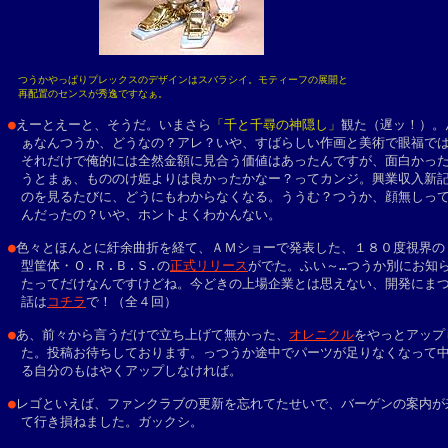
　つうかやっぱりプレックスのデザインはスバラシイ。モティーフの展開と

　再配置のセンスが秀逸ですなぁ。
●
えーとえーと、そうだ。いまさら
「千と千尋の神隠し」
観た（遅ッ！）。
　ぁなんつうか、どうなの？アレ？いや、すばらしい作画と美術で眼福では
　それだけで俺的には全然金額に見合う価値はあったんですが、面白かった
　うとまぁ、もののけ姫よりは良かったかなー？ってカンジ。興業収入新記
　のを見るたびに、どうにもわからなくなる。ううむ？つうか、顔無しって
　んだったの？いや、ホントよくわかんない。

●
色々とほんとに紆余曲折を経て、ＡＭショーで発表した、１８０度視界のド
　型筐体・Ｏ.Ｒ.Ｂ.Ｓ.の
正式リリース
がでた。ふい～…つうか別にお知ら
　たってだけなんですけどね。今どきの上場企業とは思えない、開発にまつ
　話は
コチラ
で！（全４回）

●
あ、前々から言うだけで立ち上げて無かった、
オレニクル
をやっとアップ
　た。投稿お待ちしております。っつうか途中でパーツが足りなくなって中
　る自分のもはやくアップしなければ。

●
レゴといえば、ファンクラブの更新を忘れてたせいで、バーゲンの案内が来
　て行き損ねました。ガックシ。
