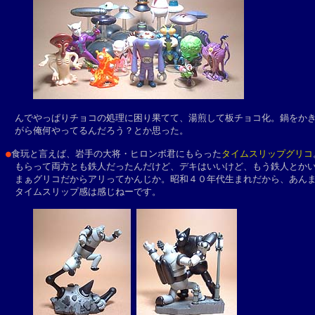
　んでやっぱりチョコの処理に困り果てて、湯煎して板チョコ化。鍋をかき
　がら俺何やってるんだろう？とか思った。

●
食玩と言えば、岩手の大将・ヒロンボ君にもらった
タイムスリップグリコ
　もらって両方とも鉄人だったんだけど、デキはいいけど、もう鉄人とかい
　まぁグリコだからアリってかんじか。昭和４０年代生まれだから、あんま
　タイムスリップ感は感じねーです。
