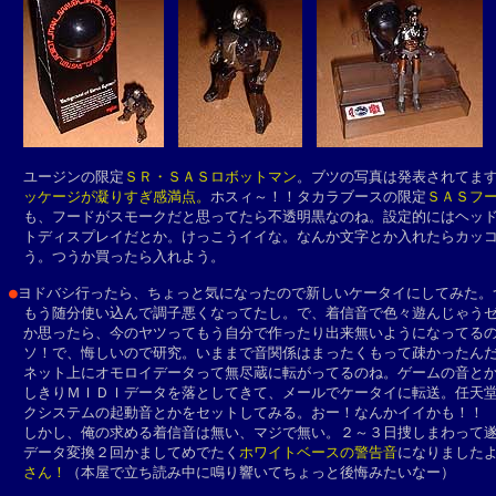
　ユージンの限定
ＳＲ・ＳＡＳロボットマン
。ブツの写真は発表されてま
　ッケージが凝りすぎ感満点。
ホスィ～！！タカラブースの限定
ＳＡＳフ
　も、フードがスモークだと思ってたら不透明黒なのね。設定的にはヘッド
　トディスプレイだとか。けっこうイイな。なんか文字とか入れたらカッコ
　う。つうか買ったら入れよう。

●
ヨドバシ行ったら、ちょっと気になったので新しいケータイにしてみた。つ
　もう随分使い込んで調子悪くなってたし。で、着信音で色々遊んじゃうゼ
　か思ったら、今のヤツってもう自分で作ったり出来無いようになってるの
　ソ！で、悔しいので研究。いままで音関係はまったくもって疎かったんだ
　ネット上にオモロイデータって無尽蔵に転がってるのね。ゲームの音とか
　しきりＭＩＤＩデータを落としてきて、メールでケータイに転送。任天堂
　クシステムの起動音とかをセットしてみる。おー！なんかイイかも！！

　しかし、俺の求める着信音は無い、マジで無い。２～３日捜しまわって遂
　データ変換２回かましてめでたく
ホワイトベースの警告音
になりました
　さん！
（本屋で立ち読み中に鳴り響いてちょっと後悔みたいなー）
