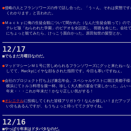
●
侵略の人とフランソワーズの件で話し合った。「う～ん、それは変態ですね
　くわかります」と言われた。

●
Ｍａｃｋｙに俺の生徒会観について聞かれた（なんだ生徒会観って）ので、
　テレビ版「ねらわれた学園」のビデオを全話貸し、視聴を命じた。会社で
　にちょっと観てみたら、けっこう面白かった。原田知世の髪型とか。

12/17

■でもまだ月曜日なのだ。

●
マッドマシーンＭ１号に苦しめられるフランソワーズにグッと来たね～など
　してて、Mackyにイヤな顔をされた指田です。今日も寒いですねぇ。
●
会社のプロジェクト打ち上げ兼忘年会。スペシャルゲストに堀江美都子様を
　横浜にてトルコ料理を腹一杯。珍しく大人数の宴会で楽しかった。ふい～
　年末・・・これが年末だ！かなり正しい気がする！

●
オレニクル
に投稿してくれた皆様アリガトウ！なんか嬉しい！まだアップし
　い分もあるんですが、もうちょっと待っててクダサイね。

12/16

■やっぱり年末はドタバタなのだ。
