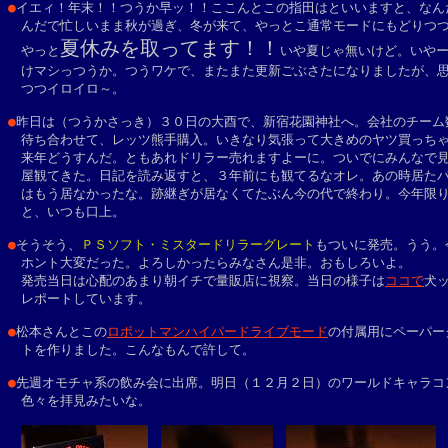
●
イエィ！年末！！つうか早ッ！！ここんとこの指田はといいますと、なんだ
　んだで忙しいまま秋が過ぎ、冬が来て、やっとこ通常モードにもどりつつ
夏休みを取ってます！！
　やっと
いや夏じゃ無いけど。いやー
　けマシっつうか。つうワケで、またまた更新ごぶさたになりましたが、思
　つつイロイロ～。
●
昨日は（つうかさっき）３０日の大酉で、新宿花園神社へ。会社のチーム数
　待ち合わせて、レッツ熊手購入。いきなり気張って大きめのヤツ買っちゃ
　来年どうすんだ。ともあれドリラー売れますよーに。ついでにみんなで見
　屋観てきた。日記を読み返すと、３年前にも観てるなオレ。あの時居たバ
　はもう居なかったな。跡継ぎが居なくてたぶん今の代で終わり。今年限り
　と、いつも口上。

●
そうそう、
ＰＳソフト・ミスタードリラーグレート
もついに発売。うう。今
　ホント大変だった。よろしかったらみなさん是非。おもしろいよ。

　発売当日は心配のあまり朝イチで量販店に視察。当日の様子は
ココで
犬ッ
　レポートしています。

●
松本さんとこの
ロボットマンハイパードライブモード
の付属用にペーパーク
　トを作りました。こんなもんで許して。

●
先週オモチャ系の飲み会に出席。明日（１２月２日）のワールドキャラコン
　色々を拝見みたいな。
