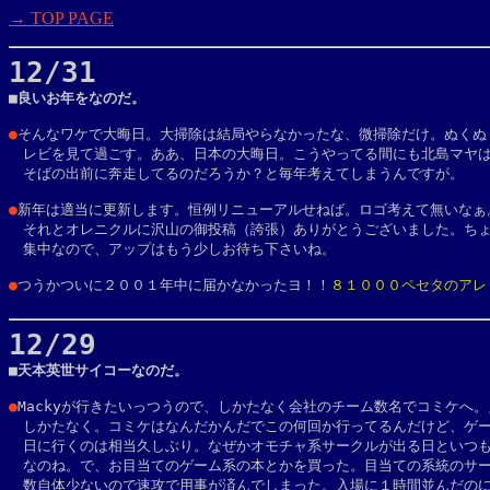
→ TOP PAGE
12/31

■良いお年をなのだ。
●
そんなワケで大晦日。大掃除は結局やらなかったな、微掃除だけ。ぬくぬく
　レビを見て過ごす。ああ、日本の大晦日。こうやってる間にも北島マヤは
　そばの出前に奔走してるのだろうか？と毎年考えてしまうんですが。

●
新年は適当に更新します。恒例リニューアルせねば。ロゴ考えて無いなぁ。
　それとオレニクルに沢山の御投稿（誇張）ありがとうございました。ちょ
　集中なので、アップはもう少しお待ち下さいね。

●
つうかついに２００１年中に届かなかったヨ！！
８１０００ペセタのアレ
12/29

■天本英世サイコーなのだ。

●
Mackyが行きたいっつうので、しかたなく会社のチーム数名でコミケへ。
　しかたなく。コミケはなんだかんだでこの何回か行ってるんだけど、ゲー
　日に行くのは相当久しぶり。なぜかオモチャ系サークルが出る日といつも
　なのね。で、お目当てのゲーム系の本とかを買った。目当ての系統のサー
　数自体少ないので速攻で用事が済んでしまった。入場に１時間並んだの