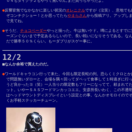
　０４もタイクラ２もやって無いのにまた買っちゃったよ。

●
反響皆無でなかなかに楽しい状況の
オレニクル
ですが（泣笑）、意地でも続
　ぞコンチクショー！とか思ってたら
やまらさん
から投稿アリ。アップしま
　で見てね。

●
そうだ、
チョコベーダー
やっと揃った。牛は無いケド。噂によるとすでに第
　ーズンぐらいまで予定あるらしいので、長い戦いになりそうである。なん
　だで勝率５０％くらい。もーダブリがスゲー事に。

12/2

■なんか余裕で買えたのだ。

●
ワールドキャラコン行って来た。今回も限定長蛇の列。恐らくミクロとかは
　で問題無いダローと、会場を隅々回ってダベって食事して１時過ぎに行っ
　うど良かったヨ（笑）一人当りの限定数もフリーになってて、頼まれてた
　ット。いやーＳＡＳフードマンカッコエエ。安彦所長いわく、この不透明
　はヘッドマウントディスプレイという設定との事。なんかオモロイのでそ
　くお手軽ステッカーチューン。
