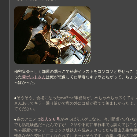
秘密集会らしく部屋の隅っこで秘密イラストをコソコソと見せっこ
った
糞ボルトさん
は俺が想像してた華奢なキャラとちがって、ちょ
っぽかった。
●
そうそう、会場になったmaf*maf事務所が、めちゃめちゃ広くてキ
さんあってキラー通り沿いで窓の外には猫が寝てて羨ましかったよ
てください。
●
春のアニメは
鉄人２８号
がやっぱりスゲェなぁ、今川監督ハズレな
でも話題騒然だったんですが、２話やる前に単行本でも読んでおこ
ちゃ部屋でサンデーコミック版鉄人を読みふけってたら横山先生危
残念ながら翌日に亡くなられてしまったそうです。合掌。俺らの世