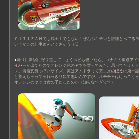
ＣＩＴＩＺＡＮでも戌田山でもない！ぜんぶキチンと許諾とってる
いうかこの仕事めんどくさそう（笑）
●
帰りに新宿に寄り道して、さくホビも覗いたら、コナミの重点アイ
イバー
が出てたのでオレンジ色のヤツを買ってみた。思ってたより
レ。装着変身っぽいサイズ。実はアムドラって
アニメのほう
は第一
と萎えちゃってそれっきり観て無いんですが、オモチャはけっこう
オレンジのヤツは女の子だったのか（知らなすぎです）！