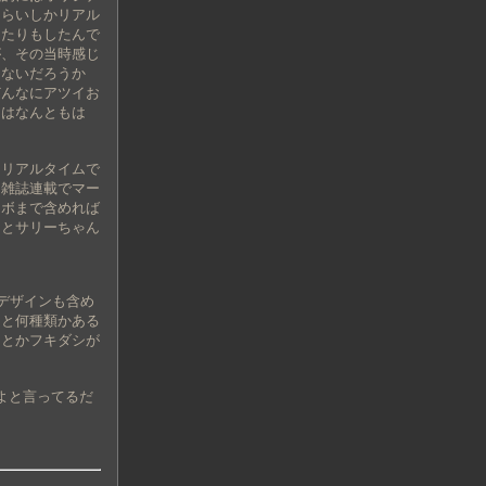
くらいしかリアル
ったりもしたんで
が、その当時感じ
はないだろうか
どんなにアツイお
とはなんともは
りリアルタイムで
、雑誌連載でマー
ロボまで含めれば
あとサリーちゃん
デザインも含め
。と何種類かある
」
とかフキダシが
。
よと言ってるだ