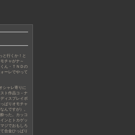
っと行くか！と
オモチャがナ～
井くん・ＴＮＤの
フォーレでやって
オシャレ寄りに
ィスト作品コ－ナ
たディスプレイボ
やっぱりオモチャ
ぼなんですが）。
に酔った。カッコ
タインとトカゲッ
。マジでおもしろ
きて合金ひっぱり