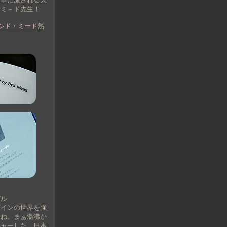
、ミ－ド先生！
シド・ミード
熱
デル
ザインの世界を強
よね。まぁ湯沸か
チャーした、日本