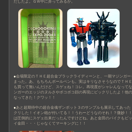
だしたよ。ＧＷ中に弄ってみるか。
●
会場限定のＴＨＥ超合金ブラックライディーンと、一期マジンガー
まった。あ、もちろんボールペンも。実はキリなさそうなのでＴＨ
も買って無いんだけど、スゲェね！コレ。再現度がシャレんなって
ンガーのエッジのヌルさやボコボコ顔の再現にビックリしたよ！他
なってきた！クワッ！！
●
あと超期待中の超合金魂ザンボット３のサンプルも展示してあった
クリした！イオン砲が付いてる！！うわーどうなのそれ！？微妙！
は圧倒的にスゲェ出来だったんですけどね。あと金田のバイクもビ
イ金田・・・じゃなくてマーキングに！！