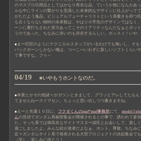
のマスプロ日用品としてはかなり有名な品。ていうか他になんかあ
ルな中にラインの繋がりを意識した未来的なデザインに仕上がって
がただよう逸品。ビジュアルフューチャリストという肩書きを持つ
も古くならない独特の未来観は、やはり小手先のデザインではなく
ーンに裏打ちされた実力あってこそのリアリティなんだなぁとポッ
うのであった。ちなみに赤いのも存在するらしい。ホッスィ！いや
●
まー巨匠のようにテクニカルスタッフがいるわけでも無いし、そも
バックボーンしかない俺は、つべこべいわずに新しいソフトくらい
て事ですな。フゥ～
04/19
■いやもうホントなのだ。
●
本業とかその他諸々がガツンときまして、グワッとアレしてたもん
てませんねースイマセン。ちょっと思い出しつつ書きますね。
●
えーと先週１０日に、
フクダくんのmaf*maf事務所
にて、
model f
ん
の音頭でガンダム系秘密集会が開催されるとの事で、誘われて参
た。そっち系では御高名なサイトマスター諸氏とお会いして、楽し
過ごしましたよ。みんな絵が達者だよなぁ、ホント。尊敬。ちなみ
近々ガンダムサイト系で発表される大型プロジェクトの決起集会で
（笑）。楽しみに待とう！