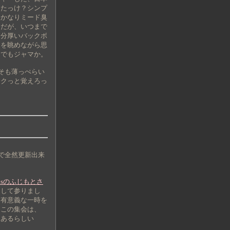
ったっけ？シンプ
てかなりミード臭
氏だが、いつまで
、分厚いバックボ
トを眺めながら思
、でもジャマか。
そも薄っぺらい
サクっと覚えろっ
で全然更新出来
 plusのふじもとさ
加して参りまし
く有意義な一時を
にこの集会は、
もあるらしい