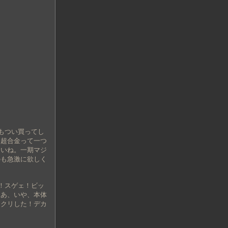
もつい買ってし
Ｅ超合金って一つ
ないね。一期マジ
のも急激に欲しく
！スゲェ！ビッ
！あ、いや、本体
ックリした！デカ