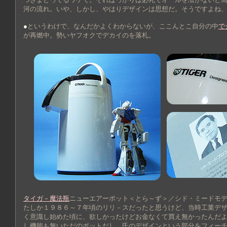
河の流れ。いや、しかし、やはりデザインは思想だ。そうですよね
●
というわけで、なんだかよくわからないが、ここんとこ自分の中
で
が再燃中。勢いヤフオクでデカイのを落札。
タイガ－魔法瓶
ニューエアーポット＜とら～ず＞／シド・ミードモ
たしか１９８６～７年頃のリリ－スだったと思うけど、当時工業デ
く意識し始めた頃に、欲しかったけどお金なくて買え無かったんだ
し機能も無いただのポットだし。氏のデザインという部分をフィー