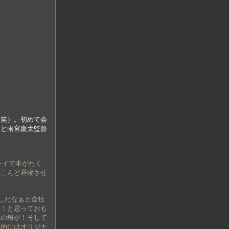
（笑）。初めて会
っと雨宮慶太監督
レイで本がたく
。こんど昼寝させ
しだなぁと会社
う！と思っておも
篤の報が！そして
代的にはオリジナ