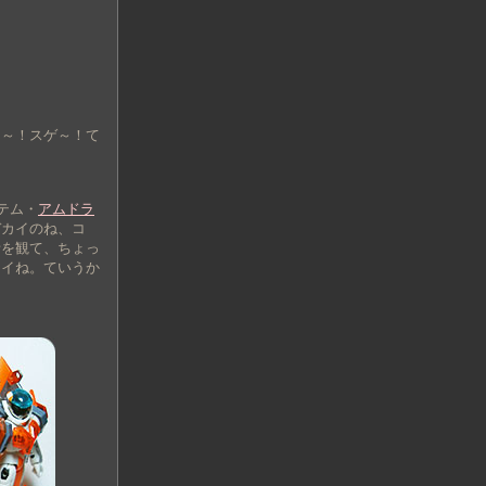
ヨ～！スゲ～！て
テム・
アムドラ
デカイのね、コ
話を観て、ちょっ
イイね。ていうか