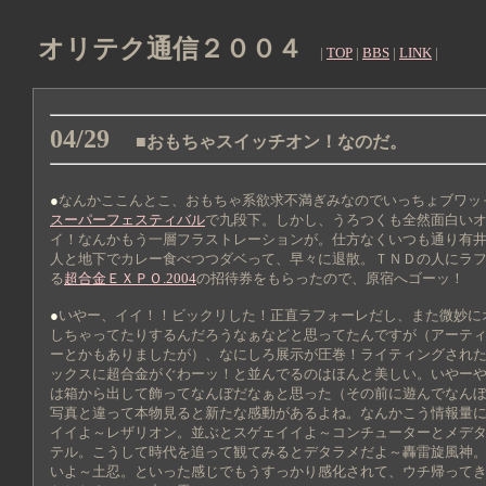
オリテク通信２００４
|
TOP
|
BBS
|
LINK
|
04/29
■おもちゃスイッチオン！なのだ。
●
なんかここんとこ、おもちゃ系欲求不満ぎみなのでいっちょブワッ
スーパーフェスティバル
で九段下。しかし、うろつくも全然面白い
イ！なんかもう一層フラストレーションが。仕方なくいつも通り有
人と地下でカレー食べつつダベって、早々に退散。ＴＮＤの人にラ
る
超合金ＥＸＰＯ.2004
の招待券をもらったので、原宿へゴーッ！
●
いやー、イイ！！ビックリした！正直ラフォーレだし、また微妙に
しちゃってたりするんだろうなぁなどと思ってたんですが（アーテ
ーとかもありましたが）、なにしろ展示が圧巻！ライティングされ
ックスに超合金がぐわーッ！と並んでるのはほんと美しい。いやー
は箱から出して飾ってなんぼだなぁと思った（その前に遊んでなん
写真と違って本物見ると新たな感動があるよね。なんかこう情報量
イイよ～レザリオン。並ぶとスゲェイイよ～コンチューターとメデ
テル。こうして時代を追って観てみるとデタラメだよ～轟雷旋風神
いよ～土忍。といった感じでもうすっかり感化されて、ウチ帰って