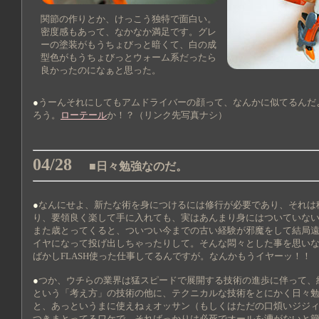
関節の作りとか、けっこう独特で面白い。
密度感もあって、なかなか満足です。グレ
ーの塗装がもうちょびっと暗くて、白の成
型色がもうちょびっとウォーム系だったら
良かったのになぁと思った。
●
うーんそれにしてもアムドライバーの顔って、なんかに似てるんだ
ろう。
ローテール
か！？（リンク先写真ナシ）
04/28
■日々勉強なのだ。
●
なんにせよ、新たな術を身につけるには修行が必要であり、それは
り、要領良く楽して手に入れても、実はあんまり身にはついていな
また歳とってくると、ついつい今までの古い経験が邪魔をして結局
イヤになって投げ出しちゃったりして。そんな悶々とした事を思い
ばかしFLASH使った仕事してるんですが。なんかもうイヤーッ！！
●
つか、ウチらの業界は猛スピードで展開する技術の進歩に伴って、
という「考え方」の技術の他に、テクニカルな技術をとにかく日々
と、あっというまに使えねぇオッサン（もしくはただの口煩いジジ
つきまとってるワケで。そればっかりは必死でオールを漕がないと