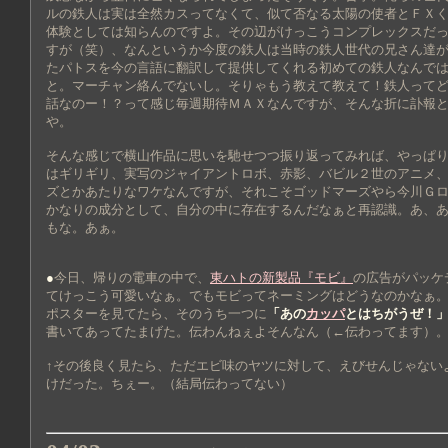
ルの鉄人は実は全然カスってなくて、似て否なる太陽の使者とＦＸ
体験としては知らんのですよ。その辺がけっこうコンプレックスだ
すが（笑）、なんというか今度の鉄人は当時の鉄人世代の兄さん達
たパトスを今の言語に翻訳して提供してくれる初めての鉄人なんで
と。マーチャン絡んでないし。そりゃもう教えて教えて！鉄人って
話なのー！？って感じ毎週期待ＭＡＸなんですが、そんな折に訃報
や。
そんな感じで横山作品に思いを馳せつつ振り返ってみれば、やっぱ
はギリギリ、実写のジャイアントロボ、赤影、バビル２世のアニメ
ズとかあたりなワケなんですが、それこそゴッドマーズやら今川Ｇ
かなりの成分として、自分の中に存在するんだなぁと再認識。あ、
もな。あぁ。
●
今日、帰りの電車の中で、
東ハトの新製品『モビ』
の広告がパッケ
てけっこう可愛いなぁ。でもモビってネーミングはどうなのかなぁ
ポスターを見てたら、そのうち一つに
「あの
カッパ
とはちがうぜ！
書いてあってたまげた。伝わんねぇよそんなん（←伝わってます）
↑その後良く見たら、ただエビ味のヤツに対して、えびせんじゃない
けだった。ちぇー。（結局伝わってない）