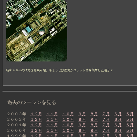
昭和４９年の晴海国際展示場。ちょうど鉄面党がロボット博を襲撃した頃か？
過去のツーシンを見る
２００３年
１２月
１１月
１０月
９月
８月
７月
６月
５月
２００２年
１２月
１１月
１０月
９月
８月
７月
６月
５月
２００１年
１２月
１１月
１０月
９月
８月
７月
６月
５月
２０００年
１２月
１１月
１０月
９月
８月
７月
６月
５月
１９９９年
１２月
１１月
１０月
９月
８月
７月
６月
５月