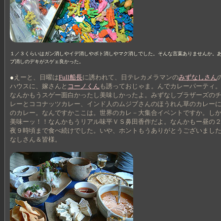
１／３くらいはガン消しやイデ消しやボト消しやマク消しでした。そんな言葉ありませんか。
ブ消しのデキがスゲェ良かった。
●
えーと、日曜は
Full船長
に誘われて、日テレカメラマンの
みずなしさん
ハウスに、嫁さんと
コーノくん
も誘っておじゃま。んでカレーパーティ
なんかもうスゲー面白かったし美味しかったよ。みずなしブラザーズの
レーとココナッツカレー、インド人のムジブさんのほうれん草のカレー
のカレー。なんですかここは。世界のカレ－大集合イベントですか。し
美味ーッ！！なんかもうリアル味平ＶＳ鼻田香作だよ。なんかもー昼の
夜９時頃まで食べ続けでした。いや、ホントもうありがとうございまし
なしさん＆皆様。