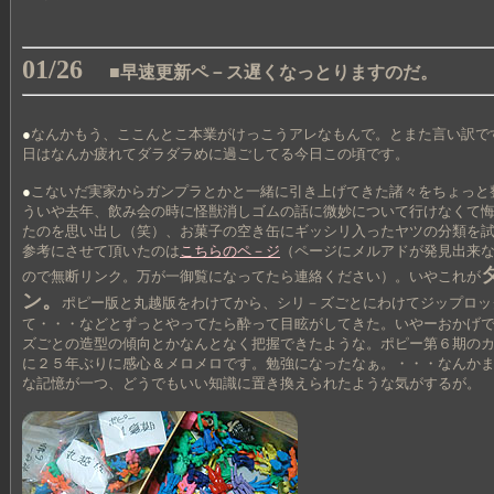
01/26
■早速更新ペ－ス遅くなっとりますのだ。
●
なんかもう、ここんとこ本業がけっこうアレなもんで。とまた言い訳で
日はなんか疲れてダラダラめに過ごしてる今日この頃です。
●
こないだ実家からガンプラとかと一緒に引き上げてきた諸々をちょっと
ういや去年、飲み会の時に怪獣消しゴムの話に微妙について行けなくて
たのを思い出し（笑）、お菓子の空き缶にギッシリ入ったヤツの分類を
参考にさせて頂いたのは
こちらのペ－ジ
（ページにメルアドが発見出来
ので無断リンク。万が一御覧になってたら連絡ください）。いやこれが
ン。
ポピー版と丸越版をわけてから、シリ－ズごとにわけてジップロッ
て・・・などとずっとやってたら酔って目眩がしてきた。いやーおかげ
ズごとの造型の傾向とかなんとなく把握できたような。ポピー第６期の
に２５年ぶりに感心＆メロメロです。勉強になったなぁ。・・・なんか
な記憶が一つ、どうでもいい知識に置き換えられたような気がするが。