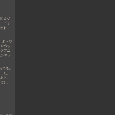
軍団＆
ジ
ら、「オ
言われ
。あ－や
のやめち
ングアニ
クがやっ
ってるか
思った。
。あと、
私信）。