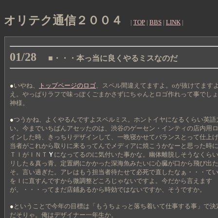
オリテク通信２００４
|
TOP
|
BBS
|
LINK
|
01/28
■・・・本っ当に良くやるミスなのだ
●
いやね、
トップページのロゴ
、スペル間違えてますよ。oが抜けてます
え。やっぱりラフで味っぽくごまかさずにちゃんとロゴ作れって事でし
神様。
●
つうかね、よくやるんですよスペルミス。ホントイヤになるくらい英語
い。今までいちばんアセッたのは、渋谷のゲーセン・インティの店内用
インした時、きっちりデザインして、一晩寝かせてバランスとって仕上
当者がこれから取りに来るってんでメディアに焼こうかなーと思った時
ＴＩがＩＮＴ
Ｙ
になってるのに気付いた事かな。幽体離脱しそうなくら
リした＆真っ青。定置網にかかった深海魚みたいに心臓が口から飛び出
そ。言い過ぎた。アレはもう担当者待たせて必死で直したなぁ・・・て
をＩに直すんですから微調整どころじゃないですよ。今だから言えます
が。・・・ってまだ店鋪あるから時効ではないですか、そうですか。
●
ということで今年の目標は「もうちょっと落ち着いて仕事する事」で決
だそりゃ。俺はデザイナー一年生か。