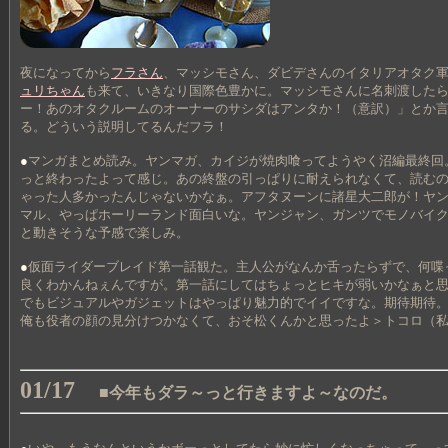
夜になってから
フラさん
、マッシモさん、ダビデさんのイタリアオタク
ュリちゃん
も来て、いきなり国際色豊かに。マッシモさんに名刺渡した
ー！あのオタクルームのオーナーのサシダはアンタか！（意訳）」とか
る。どういう説明してるんだフラ！
●
マンガまとめ読み。ヤンマガ、カイジが焼肉喰ってようやく沼編最終回
っと終わったよって感じ。あの終盤の引っぱりに耐えられなくて、読む
ゃった人多かったんじゃないかなぁ。アフタヌーンに諸星大二郎が！ヤ
マル、やっぱホーリーランド面白いな。ヤンジャン、ガンツでモノバイ
と動きそうな予感で楽しみ。
●
仮面ライダーブレイド第一話観た。主人公がなんか舌ったらずで、何喋
良くわかんねぇんですが。第一話にしてはちょっとヒキが弱いかなぁと
でもビジュアルやガジェットはやっぱり魅力的でイイですな。期待期待
俺も役者の顔の見分けつかなくて、おそ松くんかと思ったよ＞トコロ（
01/17
■今年もダラ～っと行きますよ～なのだ。