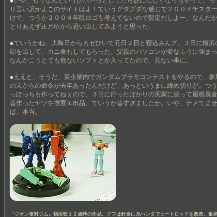
●
いや、もうなんというかボーっとしてたら妙に忙しくなっちゃって。っ
り言い訳かよこのサイトはよ！ていうグダグダな感じで２００４年スタ
けで。つうか２００４年版ロゴも考えてないので暫定だしよー、なんだ
とりあえず正月頃から思い出してみようと思った。
●
ていうかね、大晦日からカゼひいて元日２日と寝込みんグ。３日に横浜
顔を出して、カニ食わしてもらった。父親のパソコンが変なふうに強ま
なんかこうとても危ないソフトとか入ってたので、見ない事に。
●
ええと、そうだ、某企業内でガンダムプラモコンテストをやるので、参
の天からの命令が去年あったんだけど、あっというまに締め切りが。つ
っぽっちも作ってねぇので、３日に行ったばかりの実家に戻って屋根裏
昔作ったヤツを捜索＆出品。ていうか昔すぎましたか。いや、ナメてま
ば、本当。
『ジオン軍対ジム』指田稔１２歳時の作品。グフは針金に糸ハンダでヒートロッドを改造。量