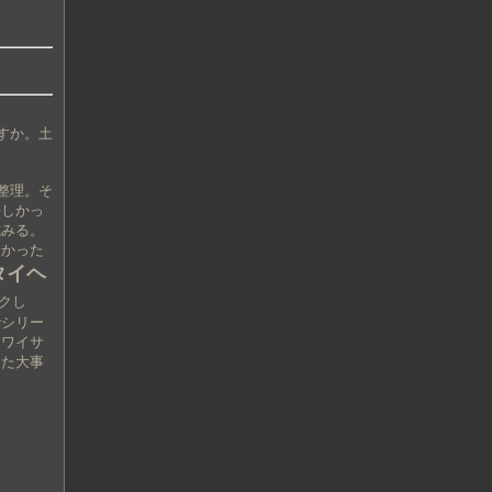
すか。土
整理。そ
悔しかっ
試みる。
なかった
タイヘ
クし
でシリー
カワイサ
また大事