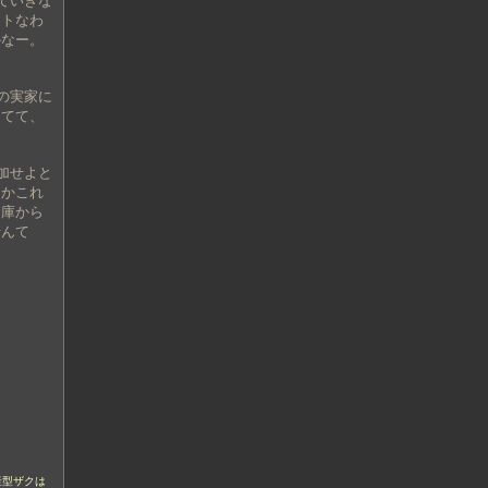
ていきな
ートなわ
かなー。
の実家に
ってて、
加せよと
うかこれ
倉庫から
せんて
産型ザクは