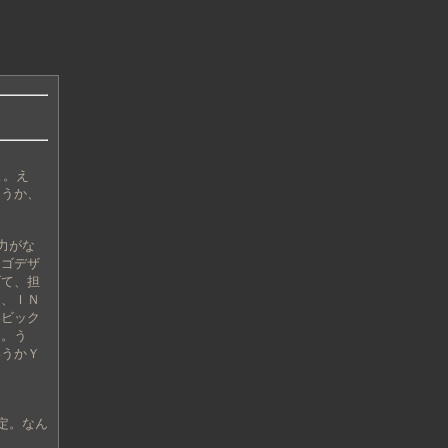
よ。え
ょうか、
力がな
ロゴデザ
げて、担
に、ＩＮ
いビック
た。う
いうかＹ
定。なん