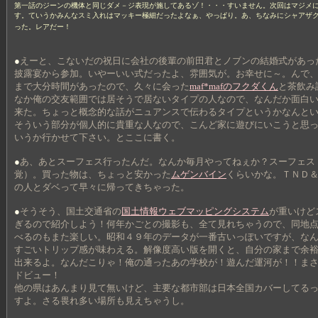
第一話のジーンの機体と同じダメ－ジ表現が施してあるゾ！・・・すいません。次回はマジメ
す。ていうかみんなスミ入れはマッキー極細だったよなぁ、やっぱり。あ、ちなみにシャアザ
った。レアだー！
●
えーと、こないだの祝日に会社の後輩の前田君とノブンの結婚式があっ
披露宴から参加。いやーいい式だったよ、雰囲気が。お幸せに～。んで
まで大分時間があったので、久々に会った
maf*mafのフクダくん
と茶飲み
なか俺の交友範囲では居そうで居ないタイプの人なので、なんだか面白
来た。ちょっと概念的な話がニュアンスで伝わるタイプというかなんと
そういう部分が個人的に貴重な人なので、こんど家に遊びにいこうと思
いうか行かせて下さい。とここに書く。
●
あ、あとスーフェス行ったんだ。なんか毎月やってねぇか？スーフェス
覚）。買った物は、ちょっと安かった
ムゲンバイン
くらいかな。ＴＮＤ
の人とダベって早々に帰ってきちゃった。
●
そうそう、国土交通省の
国土情報ウェブマッピングシステム
が重いけど
ぎるので紹介しよう！何年かごとの撮影も、全て見れちゃうので、同地
べるのもまた楽しい。昭和４９年のデータが一番古いっぽいですが、な
すごいトリップ感が味わえる。解像度高い版を開くと、自分の家まで余
出来るよ。なんだこりゃ！俺の通ったあの学校が！遊んだ運河が！！ま
ドビュー！
他の県はあんまり見て無いけど、主要な都市部は日本全国カバーしてる
すよ。さる畏れ多い場所も見えちゃうし。