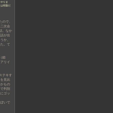
にやりま
クは初版だ
たので、
、二次会
話。なか
い話が出
いうか、
った。て
（錯
＆アリイ
ステキす
点を見比
んかもの
裕で判別
さにゴッ
っぽいで