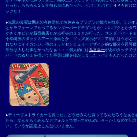
たった。もちろん２５年前も目にあたった。ビバ！カバヤ！
ＨＰも
何げに
ックだ！
●
先週の金曜は期末の有休消化でお休み＆プラプラと都内を散歩。ラジオ
とかラフォーレでやってるサンダーバードモダンとか、パルブクとかタワ
かさくホビとか新宿書店とか吉祥寺の３３とか行った。サンダーバードモ
小松崎茂のボックスアート原画とか、グッズ展示がマニア的にはツボどこ
れなりにイイカンジ。他のミッドセンチュリーデザイン的な部分を再評価
部分は大した事なかったなぁ・・・個人的には
蔦谷喜一
があのタッチでサ
バードのぬりえを描いてた事実に腰を抜かしました（パチもんだったけど
●
ディープストライカーも買った。どうせみんな買ってるんだろうなぁと
たら、なんかもうみんなデフォルトで買ってやんの。せっかくなので記念
い。ていうか設定上こんなにいません。