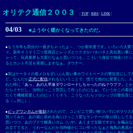
オリテク通信２００３
|
TOP
|
BBS
|
LINK
|
04/03
■ようやく暖かくなってきたのだ。
●
もう今年も四分の一過ぎちゃったよ～、つか新年度です。いろいろ大変
ァ。新年そうそう三ツ星商店とレッズとツクダがバタバタと具合悪い事に
ゃって、玩具業界も大変だなぁと思いつつも、こういう身近で倒産バナシ
るとホント不況を実感しますなぁ。ダウナー。
●
実はケータイの着メロをずいぶん長い事ホワイトベースの警告音にして
ど、なんだか
正式に配信
されるということで、慌てて他のに変更した。人
れた時に
「あっ、あの人早速ダウンロードしちゃったのね？ウフフ」
とか
たらイヤだし。当時けっこう苦労して作ったのになぁ。ていうかこの着信
たくて機種変更したのにッ！くそう、こうなったらソロシップの警告音に
る（←同じ）。
●
ビッグワンガムが復刻
されたので、コンビニで買い物ついでにポラリス
買ってみた。あの箱に収める為にけっこう変なランナーの取り回ししてる
思いつつ、あのブドウ糖臭いガム（いや、あくまで主観ですが）を噛みな
み立ててると、うわーなんだか当時確かにコレ作ったなぁと海馬の奥底か
が２５年ぶりに蘇ってきた。組み上がってミサイル装填してたら暴発して