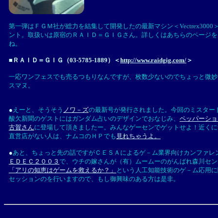
第一弾はＦＧＭ社が総力を結集して開発したの最新マシン＜Vectrex3000
ント。取扱いは原宿のＲＡＩＤ＝ＧＩＧさん。詳しくはあちらのページを
ね。
■ＲＡＩＤ＝ＧＩＧ（03-5785-1889）＜
http://www.raidgig.com/
＞
一応ワンフェスでも売るつもりなんですが、枚数少ないのでちょっと微妙
スマヌ。
●
えーと、そうそう
ノワ－ズ
の最新号が発行されました。今回のミスター
酸欠新聞のゲストにはガンダム占いのデザインでおなじみ、
ペッパーショ
古賀さん
に登場して頂きましたー。みんなゲーセンでゲットせよ！近くに
直営店がない人は、ナムコのＨＰでも
見れちゃうよ。
●
あと、ちょっと先の話ですがＣＥＳＡによるゲ－ム業界向けカンファレ
ＥＤＥＣ２００３
で、ウチの嫁さんが（有）ムームーのがんばれ森川セン
「アリの知恵はゲームを救えるか？」
という人工知能技術のゲ－ム応用に
セッションのを行いますので、もし御興味のある方は是非。