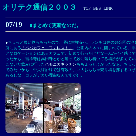
オリテク通信２００３
|
TOP
|
BBS
|
LINK
|
07/19
■まとめて更新なのだ。
●
ちょっと買い物もあったので、昼に吉祥寺へ。ランチは井の頭公園の池
所にある
「ペパカフェ・フォレスト」
。公園内の木々に囲まれている、非
アなロケーションにあるカフェで、初めて行ったけどなーんかイイ感じで
ったかも。吉祥寺は高円寺とかと違って妙に落ち着いてる場所が多くてい
こないだ飲みに行った
ハモニカキッチン
もちょっとよかったなぁ。ちょっ
でみたいかも。中央線沿線では有数の、巨大おもちゃ売り場を擁するユザ
あるしな（コレがデカい理由なんですが）。