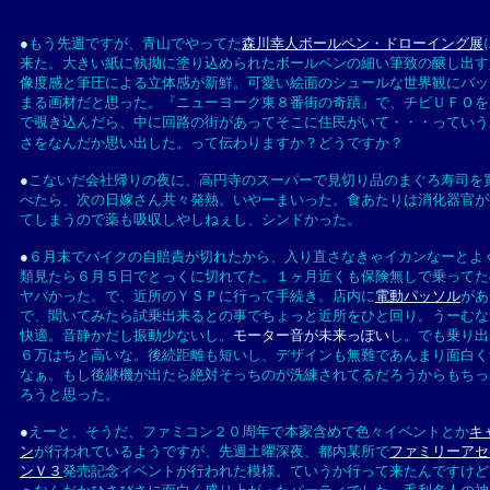
●
もう先週ですが、青山でやってた
森川幸人ボールペン・ドローイング展
来た。大きい紙に執拗に塗り込められたボールペンの細い筆致の醸し出す
像度感と筆圧による立体感が新鮮。可愛い絵面のシュールな世界観にバッ
まる画材だと思った。『ニューヨーク東８番街の奇蹟』で、チビＵＦＯを
で覗き込んだら、中に回路の街があってそこに住民がいて・・・っていう
さをなんだか思い出した。って伝わりますか？どうですか？
●
こないだ会社帰りの夜に、高円寺のスーパーで見切り品のまぐろ寿司を
べたら、次の日嫁さん共々発熱。いやーまいった。食あたりは消化器官が
てしまうので薬も吸収しやしねぇし、シンドかった。
●
６月末でバイクの自賠責が切れたから、入り直さなきゃイカンなーとよ
類見たら６月５日でとっくに切れてた。１ヶ月近くも保険無しで乗ってた
ヤバかった。で、近所のＹＳＰに行って手続き。店内に
電動パッソル
があ
で、聞いてみたら試乗出来るとの事でちょっと近所をひと回り。うーむな
快適。音静かだし振動少ないし。
モーター音が未来っぽい
し。でも乗り出
６万はちと高いな。後続距離も短いし、デザインも無難であんまり面白く
なぁ。もし後継機が出たら絶対そっちのが洗練されてるだろうからもちっ
ろうと思った。
●
えーと、そうだ、ファミコン２０周年で本家含めて色々イベントとか
キ
ン
が行われているようですが、先週土曜深夜、都内某所で
ファミリーアセ
ンＶ３
発売記念イベントが行われた模様。ていうか行って来たんですけど