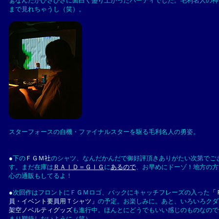
ぁなんだかひさびさに面白く盛り上がったパーティでした。毛利名人の神
まで見れちゃうし（笑）。
スターフォースの自機・ファイナルスターを駆る毛利名人の勇姿。
●
下の
ＦＧＭ社
のシャツ、なんだかんだで御好評頂きありがたい次第でご
す。まだ在庫は
ＲＡＩＤ＝ＧＩＧ
に
あるので
、お早めにドーゾ！地方の方
心の通販もしてるよ！
●
次回作はフロントにＦＧＭロゴ、バックにキャッチフレーズの入った
「
員・イベント要員用Ｔシャツ」
の予定。お楽しみに。あと、いろいろクダ
架空ノベルティグッズ
も進行中。ほんとにどうでもいい感じのものなので
まり期待しないように（笑）。