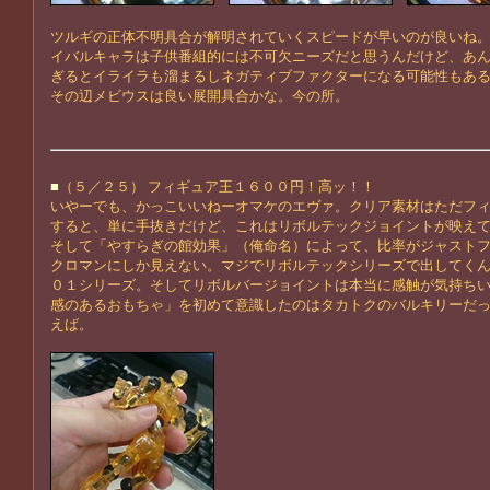
ツルギの正体不明具合が解明されていくスピードが早いのが良いね
イバルキャラは子供番組的には不可欠ニーズだと思うんだけど、あ
ぎるとイライラも溜まるしネガティブファクターになる可能性もあ
その辺メビウスは良い展開具合かな。今の所。
■
（５／２５） フィギュア王１６００円！高ッ！！
いやーでも、かっこいいねーオマケのエヴァ。クリア素材はただフ
すると、単に手抜きだけど、これはリボルテックジョイントが映え
そして「やすらぎの館効果」（俺命名）によって、比率がジャスト
クロマンにしか見えない。マジでリボルテックシリーズで出してく
０１シリーズ。そしてリボルバージョイントは本当に感触が気持ち
感のあるおもちゃ」を初めて意識したのはタカトクのバルキリーだ
えば。