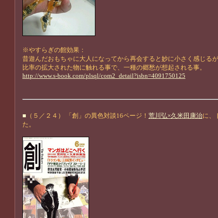
※やすらぎの館効果：
昔遊んだおもちゃに大人になってから再会すると妙に小さく感じる
比率の拡大された物に触れる事で、一種の郷愁が想起される事。
http://www.s-book.com/plsql/com2_detail?isbn=4091750125
■
（５／２４） 「創」の異色対談16ページ！
荒川弘×久米田康治
に、
た。