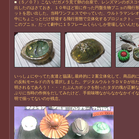
■
（５／０７）こないだガメラ見て卵の台座で、レンズマンのボスコ
出したのはさておき、１０年ほど前に作った円盤生物ブニョの飛行
ットを思い出した。当時ワンフェスでやっていた、ウルトラマンレ
中にちょこっとだけ登場する飛行形態で立体化するプロジェクト。
このブニョ。だって劇中に１５フレームくらいしか登場しないんだ
いっしょにやってた友達と協議し最終的に２案立体化して、商品的
の反転モールドの方を選択しました。デジタルウルトラＤＶＤが出
明されるであろう！・・・たぶんカポックを削ったタダの塊が正解
ぶりに当時の作例をだしてみたけど、手前味噌ながらなかなかイイ
明で揃ってないのが残念。