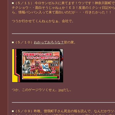
■
（５／１１） 今ロサンゼルスに来てます！ウソです！神奈川新町で
チクショウ・・面白そうじゃねぇか！Ｅ３！友達のミクシィ日記や
ら、情報バンバン入って来て面白いのだが・・・行きたかった！！
つうか行かせてくんねぇかなぁ、会社で。
■
（５／１０）
わかっておろうな？
皆の衆。
つか、このゲージウソくせぇ。jpgだし。
■
（５／０９）昨晩、曽我町子さん死去の報を読んで、なんだかウソ