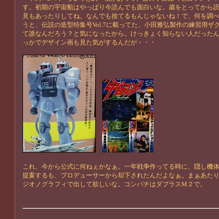
す。初期の宇宙船はやっぱり今読んでも面白いな。歳をとってから
見もあったりしてね。なんでも捨てるもんじゃないね！で、何を調
うと、伝説の造型特集号Vol.7に載ってた、小田雅弘製作の練習用ザ
て誰なんだろう？と気になったから。けっきょく知らない人だった
っかでデザイン画も見た気がするんだが・・・
これ、今から公式に何ねぇかなぁ。一年戦争作ってる時に、隠し機
提案するも、プロデューサーから却下されたんだよなぁ。まぁあた
ジオノグラフィで出して欲しいな。コンパチはダブラスM２で。