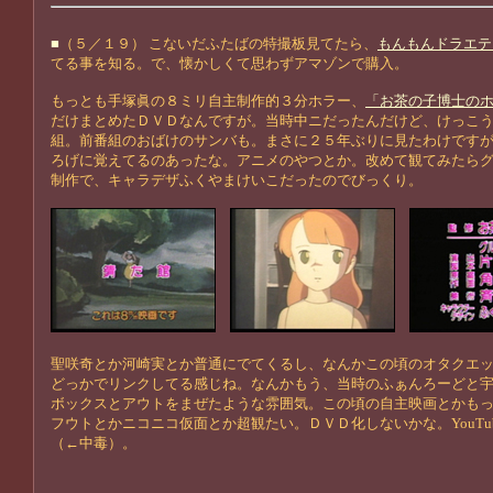
■
（５／１９） こないだふたばの特撮板見てたら、
もんもんドラエテ
てる事を知る。で、懐かしくて思わずアマゾンで購入。
もっとも手塚眞の８ミリ自主制作的３分ホラー、
「お茶の子博士の
だけまとめたＤＶＤなんですが。当時中ニだったんだけど、けっこ
組。前番組のおばけのサンバも。まさに２５年ぶりに見たわけです
ろげに覚えてるのあったな。アニメのやつとか。改めて観てみたら
制作で、キャラデザふくやまけいこだったのでびっくり。
聖咲奇とか河崎実とか普通にでてくるし、なんかこの頃のオタクエ
どっかでリンクしてる感じね。なんかもう、当時のふぁんろーどと
ボックスとアウトをまぜたような雰囲気。この頃の自主映画とかも
フウトとかニコニコ仮面とか超観たい。ＤＶＤ化しないかな。YouTu
（←中毒）。