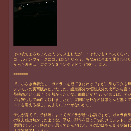
その後ちょろちょろと入って来ましたが・・それでも１５人くらい
ゴールデンウィークにコレはねぇだろう。ちなみに今まで居合わせ
かった映画は、ゴジラＶＳキングギドラ（`90）。２人。
=======
で、小さき勇者たち～ガメラ～を観てきたわけですが、身もフタも
デジモンの実写版みたいだった。設定部分や怪獣成分の比率から言
獣映画という感じじゃ無かったかな。面白いかどうかと言えば、デ
には安心して面白く観れましたが、展開に意外な所はほとんど無く
ストを迎える感じ。あまりにソツがないかな。
子供が育てて、子供達によってガメラが勝つお話ですが、ガメラ自
の味方感は無かったような。平成３部作を経て子供向けにシフト。
先駆け！という映画だと思ってたんだけど、その辺はあんまり明確
人気次第でしょうか。