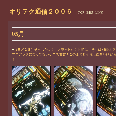
オリテク通信２００６
|
TOP
|
BBS
|
LINK
|
05月
■
（５／２８）そっちかよ！！と突っ込むと同時に「それは別個体で
マニアックになってないか？久世君！このままじゃ俺は面白いけど
ぞ！