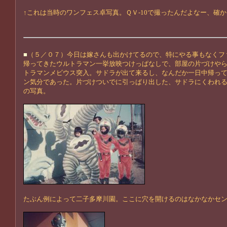
↑これは当時のワンフェス卓写真。ＱＶ-10で撮ったんだよなー、確か
■
（５／０７）今日は嫁さんも出かけてるので、特にやる事もなくフ
帰ってきたウルトラマン一挙放映つけっぱなしで、部屋の片づけや
トラマンメビウス突入。サドラが出て来るし、なんだか一日中帰っ
ン気分であった。片づけついでに引っぱり出した、サドラにくわれ
の写真。
たぶん例によって二子多摩川園。ここに穴を開けるのはなかなかセ