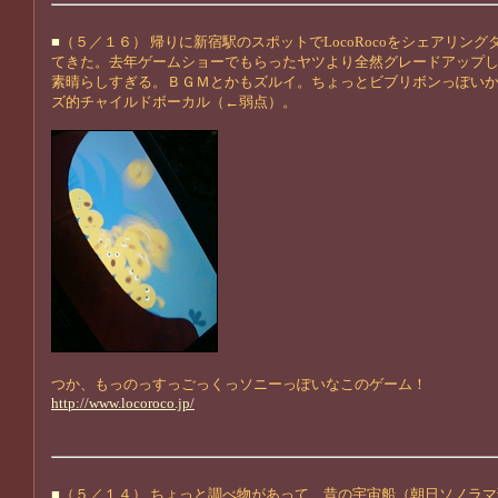
■
（５／１６） 帰りに新宿駅のスポットでLocoRocoをシェアリン
てきた。去年ゲームショーでもらったヤツより全然グレードアップ
素晴らしすぎる。ＢＧＭとかもズルイ。ちょっとビブリボンっぽい
ズ的チャイルドボーカル（←弱点）。
つか、もっのっすっごっくっソニーっぽいなこのゲーム！
http://www.locoroco.jp/
■
（５／１４） ちょっと調べ物があって、昔の宇宙船（朝日ソノラ