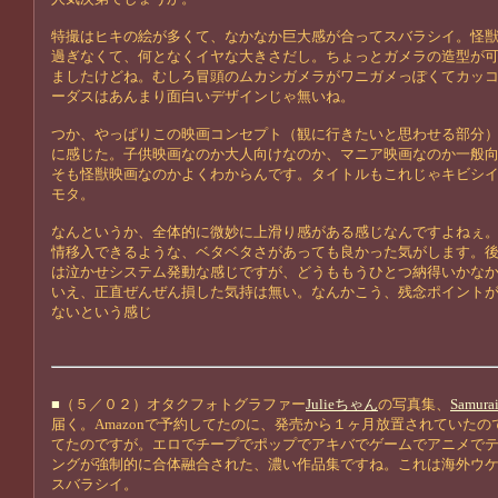
特撮はヒキの絵が多くて、なかなか巨大感が合ってスバラシイ。怪
過ぎなくて、何となくイヤな大きさだし。ちょっとガメラの造型が
ましたけどね。むしろ冒頭のムカシガメラがワニガメっぽくてカッ
ーダスはあんまり面白いデザインじゃ無いね。
つか、やっぱりこの映画コンセプト（観に行きたいと思わせる部分
に感じた。子供映画なのか大人向けなのか、マニア映画なのか一般
そも怪獣映画なのかよくわからんです。タイトルもこれじゃキビシ
モタ。
なんというか、全体的に微妙に上滑り感がある感じなんですよねぇ
情移入できるような、ベタベタさがあっても良かった気がします。
は泣かせシステム発動な感じですが、どうももうひとつ納得いかな
いえ、正直ぜんぜん損した気持は無い。なんかこう、残念ポイント
ないという感じ
■
（５／０２）オタクフォトグラファー
Julieちゃん
の写真集、
Samurai
届く。Amazonで予約してたのに、発売から１ヶ月放置されていたの
てたのですが。エロでチープでポップでアキバでゲームでアニメで
ングが強制的に合体融合された、濃い作品集ですね。これは海外ウ
スバラシイ。