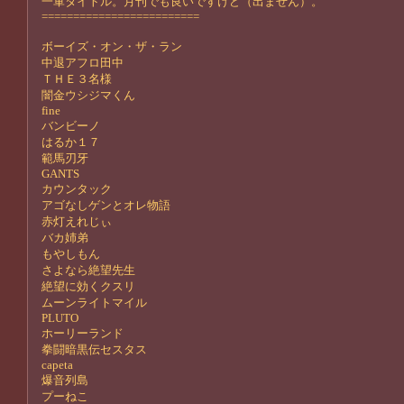
一軍タイトル。月刊でも良いですけど（出ません）。
=========================
ボーイズ・オン・ザ・ラン
中退アフロ田中
ＴＨＥ３名様
闇金ウシジマくん
fine
バンビーノ
はるか１７
範馬刃牙
GANTS
カウンタック
アゴなしゲンとオレ物語
赤灯えれじぃ
バカ姉弟
もやしもん
さよなら絶望先生
絶望に効くクスリ
ムーンライトマイル
PLUTO
ホーリーランド
拳闘暗黒伝セスタス
capeta
爆音列島
プーねこ