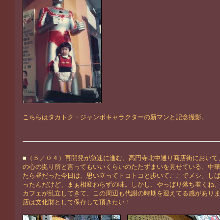
こちらはタカトク・ジャンボキャラクターの新マンと記念撮影。
■
（５／０４）再開発が急速に進む、高円寺北中通り商店街において
の心の拠り所と言ってもいいくらいのたたずまいを見せている、中
たら昼だった今日は、思い立ってトコトコと歩いてここでメシ。し
ったんだけど、まぁ相変わらずの味。しかし、やっぱり落ち着くね
カフェが乱立してきて、この周辺も代謝の時期を迎えてる感があり
店は文化財として保存して頂きたい！