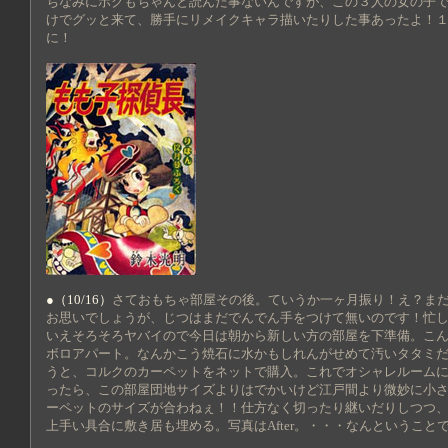
ちなみにボクもちゃんと読んだ事ないんですが、この３人の女の子
けでグッと来て、勝手にリメイクキャラ描いたりした事あったよ！
に！
●（10/16）
さておもちゃ部屋その後。ていうか一ヶ月振り！え？ま
お思いでしょうが、じつはまだでんでん手をつけて無いのです！忙
いえそろそろヤバイので今日は朝から新しい方の部屋を下準備。こ
ボロアパート。なんかこう焼石に水かもしれんがせめて汚いタタミ
うと、コルクのカーペットをネットで購入。これでオシャレルーム
ったら、この部屋団地サイズよりはでかいけど江戸間より微妙に小
ーペットのサイズが合わねぇ！！仕方なく切ったり継いだりしつつ
上手い具合に敷き居も埋める。写真はAfter。・・・なんということ