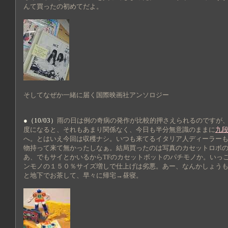
んて買ったの初めてだよ。
そしてなぜか一緒に届く国際映画社アンソロジー
●（10/03）
雨の日は例の奇病の発作が比較的押さえられるのですが
度になると、それもあまり関係なく、今日も半分無意識のままに
九
へ。とはいえ今回は収穫ナシ。いつも来てるイタリア人ディーラー
物持って来て無かったしなぁ。結局買ったのは写真のカセットロボ
あ、でもサイとかいるからTFのカセットボットのパチモノか。いっ
ンモノの１５０％サイズ増しで仕上げは劣悪。あー、なんかしょうも
と地下でお茶して、早々に帰宅→昼寝。