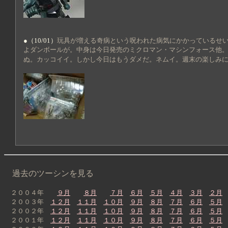
●（10/01）
玩具が増える奇病という呪われた病気にかかっているせ
よダンボールが。中身は今日発売のミクロマン・マシンフォース他
ぬ。カッコイイ。しかし今日はもうダメだ。ネムイ。週末の楽しみ
過去のツーシンを見る
２００４年
９月
８月
７月
６月
５月
４月
３月
２月
２００３年
１２月
１１月
１０月
９月
８月
７月
６月
５月
２００２年
１２月
１１月
１０月
９月
８月
７月
６月
５月
２００１年
１２月
１１月
１０月
９月
８月
７月
６月
５月