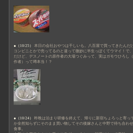
●（10/25）
本日の会社おやつは干しいも。八百屋で買ってきたんだ
コンビニとかで売ってるのと違って微妙に半生っぽくてウマイ！で
だけど、デスノートの原作者の大場つぐみって、実はガモウひろし
作者）って噂本当！？
●（10/24）
昨晩は泊まり研修を終えて、帰りに新宿ちょろっと寄っ
か全然知らずにそのまま買い物してその後嫁さんと中野で待ち合わ
食事。