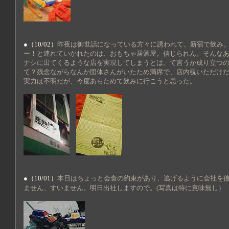
●（10/02）
昨夜は御世話になっている方々に誘われて、新宿で飲み
ー！と連れていかれたのは、おもちゃ居酒屋。信じられん。そんな
ナシに出てくるような店を実現してしまうとは。て言うか成り立つ
て？残念ながらなんか団体さんがいたため満席で、店内覗いただけ
実力は不明だが、今度あらためて飲みに行こうと思った。
●（10/01）
本日はちょっと会食の約束があり、逃げるように会社を
ません、すいません。明日出社しますので。(写真は特に意味無し）