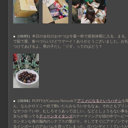
●（10/05）
本日の会社のおやつは今週一杯で産前休暇に入る、まる
で茹で栗。食べづらいけどウマーイ！ありがとうございました。お
つけてあげるよ。男の子だし「ヅダ」ってのはどう？
●（10/04）
PUFFYがCartoon Networkで
アニメになるというハナシ
を
ん、なんかロドニー絵で動いたらおもろいかもなぁ。それともプリ
なヤツか？いや、むしろそうあってほしい。などとしょうもない事
女らが歌ってる
ティーンタイタンズ
のテーマソングが頭の中でヘビ
カンタンな俺の脳内のシナプスの繋がり。そしてすぐにアマゾンで
るインポートのアルバムを買ってしまった。ITバンザイ！！ていう