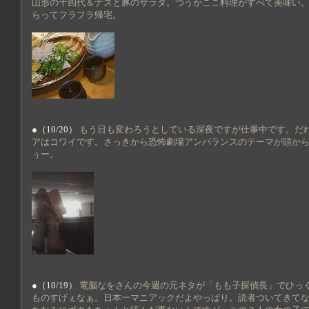
山形の十四代＆ナスと豚のサラダ。つうかここ料理がすべて美味い
らってフラフラ帰宅。
●（10/20）
もう日も変わろうとしている深夜ですが仕事中です。だ
アはコワイです。さっきから恐怖劇場アンバランスのテーマが頭か
ぅー。
●（10/19）
電脳なをさんの今週の元ネタが「もも子探偵長」でひっ
ものすげぇなぁ。日本一マニアックだよやっぱり。読者ついてきて