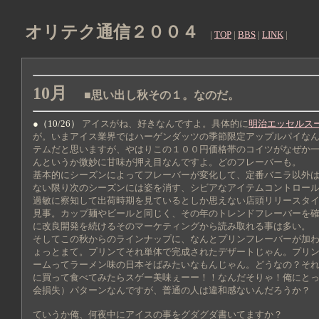
オリテク通信２００４
|
TOP
|
BBS
|
LINK
|
10月
■思い出し秋その１。なのだ。
●（10/26）
アイスがね、好きなんですよ。具体的に
明治エッセルス
が。いまアイス業界ではハーゲンダッツの季節限定アップルパイな
テムだと思いますが、やはりこの１００円価格帯のコイツがなぜか
んというか微妙に甘味が押え目なんですよ。どのフレーバーも。
基本的にシーズンによってフレーバーが変化して、定番バニラ以外
ない限り次のシーズンには姿を消す、シビアなアイテムコントロー
過敏に察知して出荷時期を見ているとしか思えない店頭リリースタ
見事。カップ麺やビールと同じく、その年のトレンドフレーバーを
に改良開発を続けるそのマーケティングから読み取れる事は多い。
そしてこの秋からのラインナップに、なんとプリンフレーバーが加
ょっとまて。プリンてそれ単体で完成されたデザートじゃん。プリ
ームってラーメン味の日本そばみたいなもんじゃん。どうなの？そ
に買って食べてみたらスゲー美味ぇーー！！なんだそりゃ！俺にと
会損失）パターンなんですが、普通の人は違和感ないんだろうか？
ていうか俺、何夜中にアイスの事をグダグダ書いてますか？