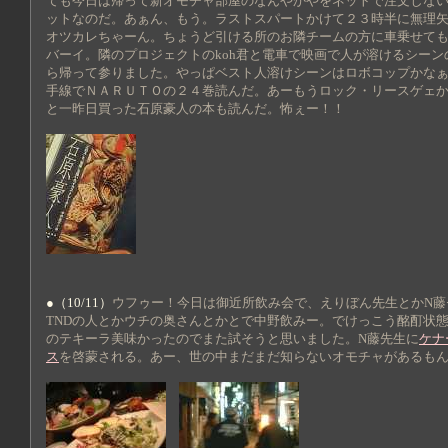
ても今日は帰って新オモチャ部屋のなんやかやをネットで注文しな
ットなのだ。あぁん、もう。ラストスパートかけて２３時半に無理
オツカレちゃーん。ちょうど引ける所のお隣チームの方に車乗せて
バーイ。隣のプロジェクトのkoh君と電車で映画で人が溶けるシーン
ら帰って参りました。やっぱベスト人溶けシーンはロボコップかな
手線でＮＡＲＵＴＯの２４巻読んだ。あーもうロック・リースゲェ
と一昨日買った石原豪人の本も読んだ。怖ぇー！！
●（10/11）
ウフゥー！今日は御近所飲み会で、えりぼん先生とかN藤
TNDの人とかウチの奥さんとかとで中野飲みー。でけっこう酩酊状
のテキーラ美味かったのでまた試そうと思いました。N藤先生に
ケナ
ス
を啓蒙される。あー、世の中まだまだ知らないオモチャがあるも