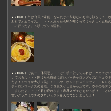
●（10/09）
外は台風で豪雨。なんだか出前頼むのも申し訳なくて、
わせでオムライス。・・・と思ったら卵が無くってけっきょく近所
いに行ったよ。５秒でグショ濡れ。
●（10/07）
ぐあー、体調悪ぃ・・と午後出社してみれば、バカでか
いておるよ・・・開けたら微妙に古いバーチャロングッズがギュウ
たよ！！つうか大杉（笑）！！いや、ホントにスイマセン、ＴＮＤ
チャロンワークスの皆様。ＣＧ集スゲェ良かったです。ウチのモデ
てましたよ。アリイ君お疲れさま！森君スゲェなぁやっぱり！！と
古いグッズはウチのプロジェクトみんなで分けましたよ！