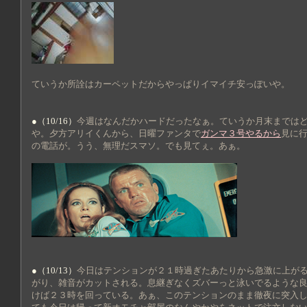
ていうか所詮はカーペットだからやっぱりイマイチ安っぽいや。
●（10/16）
今週はなんだかハードだったなぁ。ていうか月末までは
や。夕方アリイくんから、日曜ファンタで
ガンマ３号やるから
見に
の電話が。うう、無理だスマソ。でも見てぇ。あぁ。
●（10/13）
今日はテンションが２１時過ぎたあたりから急激に上が
がり、雑音がカットされる。息継ぎなくズバーっと泳いでるような
けば２３時を回っている。あぁ、このテンションのまま徹夜に突入