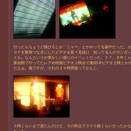
行ったらちょうど猫ひろしが「ニャー」とかやってる最中だった。
ＯＰを数珠つなぎにしたビデオを延々見続け、知ってる人がガンガ
イル。なんというか懐かしい感じのイベントだった。１７、８年く
業会館でやってたレアめ特撮ビデオ上映会で連続OPビデオ上映とか
たなぁ。俺ですが。それの２４時間版ってかんじ。
５時くらいまで居たんだけど、その時点で３００曲くらいだったか