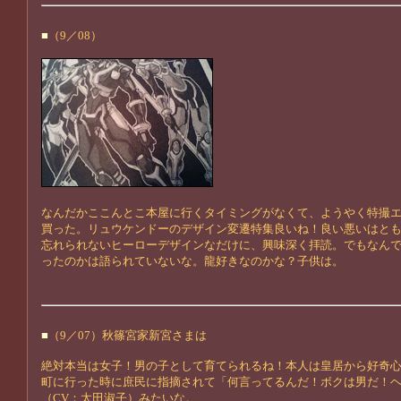
■
（9／08）
なんだかここんとこ本屋に行くタイミングがなくて、ようやく特撮
買った。リュウケンドーのデザイン変遷特集良いね！良い悪いはと
忘れられないヒーローデザインなだけに、興味深く拝読。でもなん
ったのかは語られていないな。龍好きなのかな？子供は。
■
（9／07）秋篠宮家新宮さまは
絶対本当は女子！男の子として育てられるね！本人は皇居から好奇
町に行った時に庶民に指摘されて「何言ってるんだ！ボクは男だ！
（CV：太田淑子）みたいな。