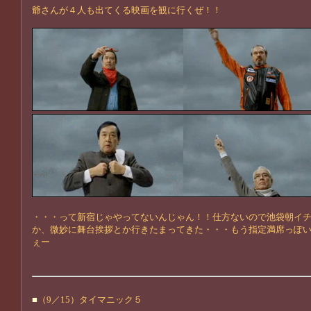
爺さんが４人も出てくる映画を観に行くぜ！！
・・・って新宿じゃやってないんじゃん！！仕方ないので池袋朝イ
か、微妙に舞台挨拶とか行きたまってきた・・・もう指定満席っぽ
ぇー
■
（9／15）タイマニック５