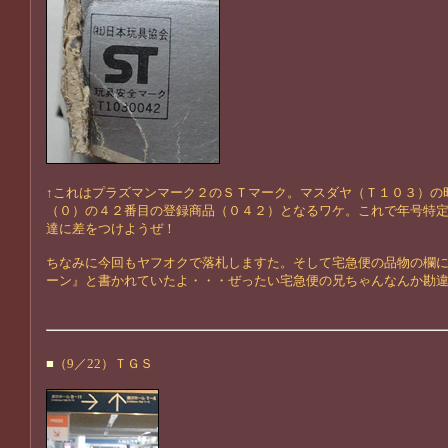
↑これはプラズマンマーク２のＳＴマーク。マスダヤ（Ｔ１０３）の
（０）の４２番目の登録商品（０４２）となるワケ。これで年号特
達に差をつけようぜ！
ちなみに今回もヤフオクで落札しますた。そして宅急便の品物の欄
ーン』と書かれていたよ・・・ぜったい宅急便の兄ちゃんなんか勘
■
（9／22）ＴＧＳ