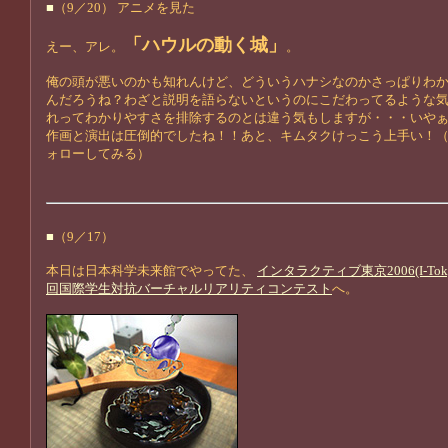
■
（9／20） アニメを見た
「ハウルの動く城」
えー、アレ。
。
俺の頭が悪いのかも知れんけど、どういうハナシなのかさっぱりわ
んだろうね？わざと説明を語らないというのにこだわってるような
れってわかりやすさを排除するのとは違う気もしますが・・・いや
作画と演出は圧倒的でしたね！！あと、キムタクけっこう上手い！
ォローしてみる）
■
（9／17）
本日は日本科学未来館でやってた、
インタラクティブ東京2006(I-Toky
回国際学生対抗バーチャルリアリティコンテスト
へ。