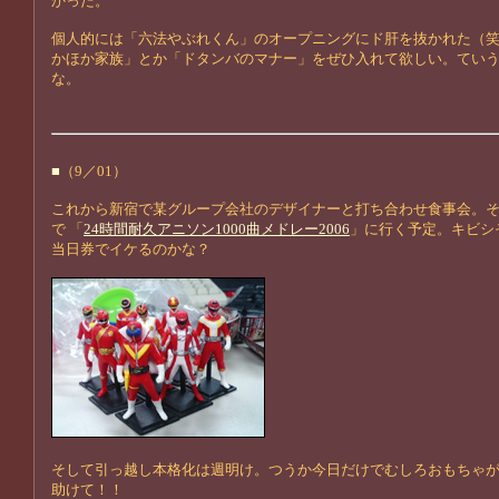
かった。
個人的には「六法やぶれくん」のオープニングにド肝を抜かれた（
かほか家族」とか「ドタンバのマナー」をぜひ入れて欲しい。てい
な。
■
（9／01）
これから新宿で某グループ会社のデザイナーと打ち合わせ食事会。
で 「
24時間耐久アニソン1000曲メドレー2006
」に行く予定。キビシ
当日券でイケるのかな？
そして引っ越し本格化は週明け。つうか今日だけでむしろおもちゃ
助けて！！