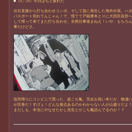
■
（9／20）今日はちと疲れた
出社直後から打ち合わせコンボ。そして急に発生した海外出張。ハ
パスポート切れてんじゃん！で、慌てて戸籍謄本とりに大田区役所
して帰って来てまた打ち合わせ。全然仕事進まねえ！いや、もちろ
事だけどさ。
役所帰りにコンビニで買った、超こち亀。完全お祝い本だが、物凄
が圧巻だ！すげぇ！どんな接点あるのかわからない人が山盛りだよ
まだしも、本当にやなせたかし先生とかこち亀読んでるのか！？