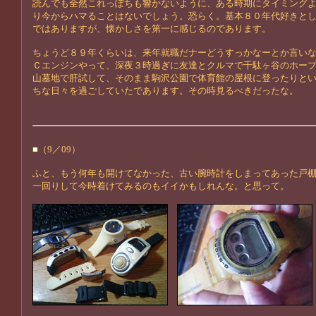
読んでも全然これっぽちも響かないように、ある時期にタイミング
り今からハマることはないでしょう。恐らく。基本８０年代好きと
ではありますが、懐かしさを第一に感じるのであります。
ちょうど８９年くらいは、来年就職だナーどうすっかなーとか言い
Ｃエンジンやって、深夜３時過ぎに友達とクルマで千駄ヶ谷のホー
山墓地で肝試して、そのまま駒沢公園で体育館の屋根に登ったりと
ちな日々を過ごしていたであります。その時見るべきだったな。
■
（9／09）
ふと、もう何年も開けてなかった、古い腕時計をしまってあった戸
一回りして今時着けてみるのもイイかもしれんな。と思って。