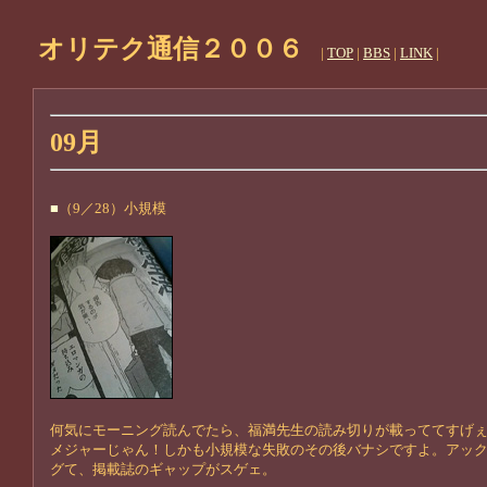
オリテク通信２００６
|
TOP
|
BBS
|
LINK
|
09月
■
（9／28）小規模
何気にモーニング読んでたら、福満先生の読み切りが載っててすげ
メジャーじゃん！しかも小規模な失敗のその後バナシですよ。アッ
グて、掲載誌のギャップがスゲェ。