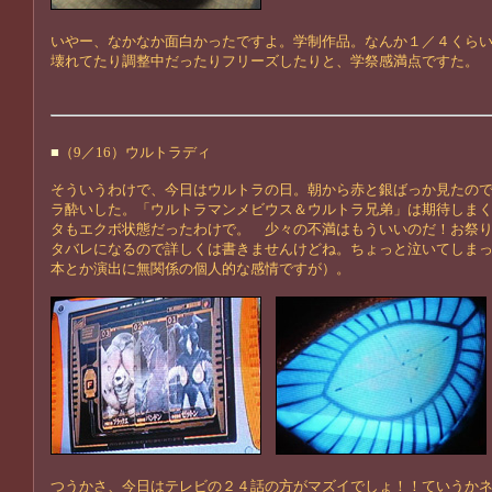
いやー、なかなか面白かったですよ。学制作品。なんか１／４くら
壊れてたり調整中だったりフリーズしたりと、学祭感満点ですた。
■
（9／16）ウルトラディ
そういうわけで、今日はウルトラの日。朝から赤と銀ばっか見たの
ラ酔いした。「ウルトラマンメビウス＆ウルトラ兄弟」は期待しま
タもエクボ状態だったわけで。 少々の不満はもういいのだ！お祭
タバレになるので詳しくは書きませんけどね。ちょっと泣いてしま
本とか演出に無関係の個人的な感情ですが）。
つうかさ、今日はテレビの２４話の方がマズイでしょ！！ていうか