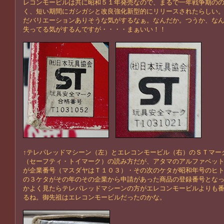
レコンモービルは共に昭和５１年発売なので、まるで一年戦争期の
く、短い期間にガシガシと改良強化新型的にリリースされたらしい
だバリエーションありそうな気がするなぁ。なんだか。つうか、な
失ってる気がするんですが・・・・まぁいい！！
↑テレパレッドマシーン（左）とエレコンモービル（右）のＳＴマー
（セーフティ・トイマーク）の読み方だが、アタマのアルファベッ
が企業番号（マスダヤはＴ１０３）・その次のケタが昭和年号のヒ
の３ケタがその年のその企業から申請があった商品の登録番号とな
かよく見たらテレパレッドマシーンの方がエレコンモービルよりも
るね。御先祖はエレコンモービルだったのかな。