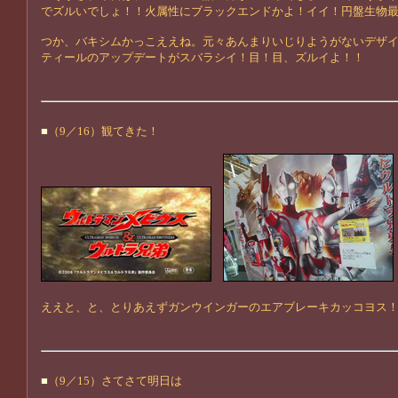
でズルいでしょ！！火属性にブラックエンドかよ！イイ！円盤生物
つか、バキシムかっこええね。元々あんまりいじりようがないデザ
ティールのアップデートがスバラシイ！目！目、ズルイよ！！
■
（9／16）観てきた！
ええと、と、とりあえずガンウインガーのエアブレーキカッコヨス
■
（9／15）さてさて明日は