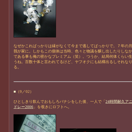
なぜかこればっかりは縁がなくて今まで逃してばっかりで。７年の
我が家に。しかもこの個体は当時、色々と物議を醸し出したりしな
である事も俺の密かなプレミアム（笑）。つうか、結局何体くらい
うね。百数十体と言われてるけど、ヤフオクにも結構出るしそれな
る。
■
（9／02）
ひとしきり飲んでおもしろバナシをした後、一人で「
24時間耐久アニ
ドレー2006
」を覗きにロフトへ。