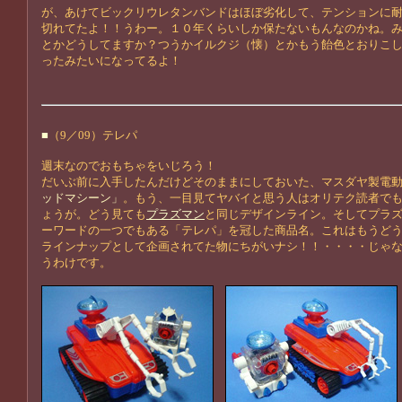
が、あけてビックリウレタンバンドはほぼ劣化して、テンションに
切れてたよ！！うわー。１０年くらいしか保たないもんなのかね。
とかどうしてますか？つうかイルクジ（懐）とかもう飴色とおりこ
ったみたいになってるよ！
■
（9／09）テレパ
週末なのでおもちゃをいじろう！
だいぶ前に入手したんだけどそのままにしておいた、マスダヤ製電
ッドマシーン」
。もう、一目見てヤバイと思う人はオリテク読者で
ょうが。どう見ても
プラズマン
と同じデザインライン。そしてプラ
ーワードの一つでもある「テレパ」を冠した商品名。これはもうど
ラインナップとして企画されてた物にちがいナシ！！・・・・じゃ
うわけです。