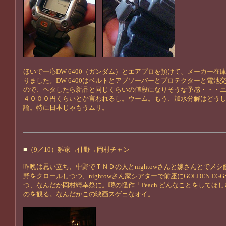
ほいで一応DW-6400（ガンダム）とエアプロを預けて、メーカー在
りました。DW-6400はベルトとアブソーバーとプロテクターと電池
ので、ヘタしたら新品と同じくらいの値段になりそうな予感・・・
４０００円くらいとか言われるし。ウーム。もう、加水分解はどう
論。特に日本じゃもうムリ。
■
（9／10）雛家→仲野→岡村チャン
昨晩は思い立ち、中野でＴＮＤの人とnightowさんと嫁さんとでメ
野をクロールしつつ、nightowさん家シアターで前座にGOLDEN EG
つ、なんだか岡村靖幸祭に。噂の怪作「Peach どんなことをしてほ
のを観る。なんだかこの映画スゲェなオイ。