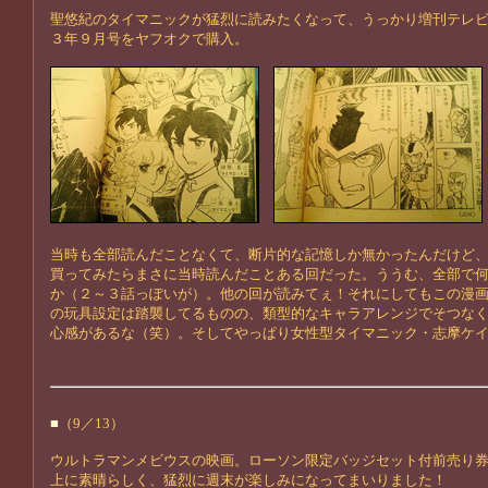
聖悠紀のタイマニックが猛烈に読みたくなって、うっかり増刊テレ
３年９月号をヤフオクで購入。
当時も全部読んだことなくて、断片的な記憶しか無かったんだけど
買ってみたらまさに当時読んだことある回だった。ううむ、全部で
か（２～３話っぽいが）。他の回が読みてぇ！それにしてもこの漫
の玩具設定は踏襲してるものの、類型的なキャラアレンジでそつな
心感があるな（笑）。そしてやっぱり女性型タイマニック・志摩ケ
■
（9／13）
ウルトラマンメビウスの映画。ローソン限定バッジセット付前売り
上に素晴らしく、猛烈に週末が楽しみになってまいりました！