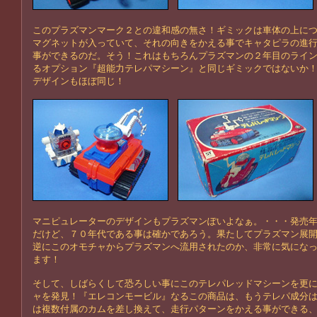
このプラズマンマーク２との違和感の無さ！ギミックは車体の上に
マグネットが入っていて、それの向きをかえる事でキャタピラの進
事ができるのだ。そう！これはもちろんプラズマンの２年目のライ
るオプション『超能力テレパマシーン』と同じギミックではないか
デザインもほぼ同じ！
マニピュレーターのデザインもプラズマンぽいよなぁ。・・・発売
だけど、７０年代である事は確かであろう。果たしてプラズマン展
逆にこのオモチャからプラズマンへ流用されたのか、非常に気にな
ます！
そして、しばらくして恐ろしい事にこのテレパレッドマシーンを更
ャを発見！『エレコンモービル』なるこの商品は、もうテレパ成分
は複数付属のカムを差し換えて、走行パターンをかえる事ができる