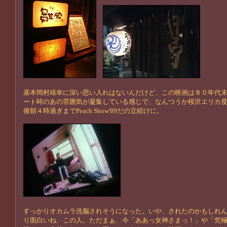
基本岡村靖幸に深い思い入れはないんだけど、この映画は８０年代
ート時のあの雰囲気が凝集している感じで、なんつうか桜沢エリカ度
後朝４時過ぎまでPeach Show'89だの立続けに。
すっかりオカムラ洗脳されそうになった。いや、されたのかもしれ
り面白いね、この人。ただまぁ、今「ああっ女神さまっ！」や「究