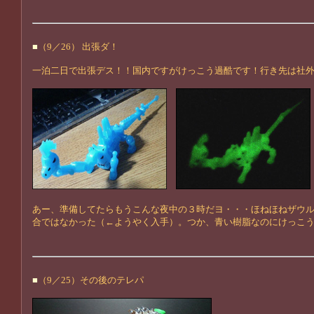
■
（9／26） 出張ダ！
一泊二日で出張デス！！国内ですがけっこう過酷です！行き先は社
あー、準備してたらもうこんな夜中の３時だヨ・・・ほねほねザウ
合ではなかった（←ようやく入手）。つか、青い樹脂なのにけっこ
■
（9／25）その後のテレパ