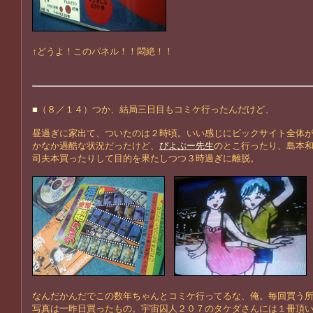
↑どうよ！このパネル！！悶絶！！
■
（８／１４）つか、結局三日目もコミケ行ったんだけど、
昼過ぎに家出て、ついたのは２時頃。いい感じにビックサイト全体
かなか過酷な状況だったけど、
ぴよぷー先生
のとこ行ったり、島本
司夫本買ったりして目的を果たしつつ３時過ぎに離脱。
なんだかんだでこの数年ちゃんとコミケ行ってるな、俺。毎回買う
写真は一昨日買ったもの。宇宙囚人２０７のタケダさんには１冊頂