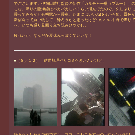
でございます。伊勢田勝行監督の新作「カルチャー藍（ブルー）」
しな。帰りの臨海線はバカバカしいくらい混んでたので、久しぶり
乗ってみるかと有明駅から乗車。たまにはいいねゆりかもめ。景色
新宿寄って買い物して、帰ろうかと思ったけどついつい中野で降り
へ。いつも通り見回り立ち読みひやかし。
疲れたが、なんだか夏休みっぽくていいな！
■
（８／１２） 結局無理やりコミケきたんだけど、
帰ろうとしたら激雨ですよ。フフ、これこそ本当のボウケンだぜ！