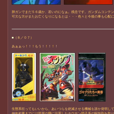
肺ガンでまだ５６歳か、若いのになぁ。残念です。ガンダムコンテ
可欠な方がまたお亡くなりになるとは・・・色々と今後の事も心配
■
（８／０７）
あぁぁっ！！！もう！！！！！
生態系狂ってもいいから、あいつらを絶滅させる機械を誰か発明し
例年初夏までには部屋の隅に設置したホウサン団子系の駆除剤を取