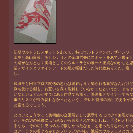
初期ウルトラにスポットをあてて、特にウルトラマンのデザインワ
田亨と高山良策、あとシナリオの金城哲夫にスポットをあてた展示
の辺がなんとなく美術としてのウルトラとの唯一の接点なのかなと
業デザインとファインアートの境が曖昧だった時代故ありえた、唯
し。
成田亨と円谷プロの関係の悪化は現在は良く知られる事実なんだけ
側も受ける側も、お互いを良く理解していなかったというか、そも
いなビジュアルがすでにある作品でも無く、映画畑デザイナーでも
事のリスクが読み切れなかったという、 テレビ特撮の始祖であるが
と言えるでしょう。
とはいえこうやって美術館の企画展として展示するには少々無理が
た。その辺の軋轢には当然ながら言及されて無いしね。「芸術と社
るなら、その辺に突っ込んで欲しかったなぁ、と思ったり思わなか
はアトラクの着ぐるみとかプロップが中心。池袋のウルフェスとカ