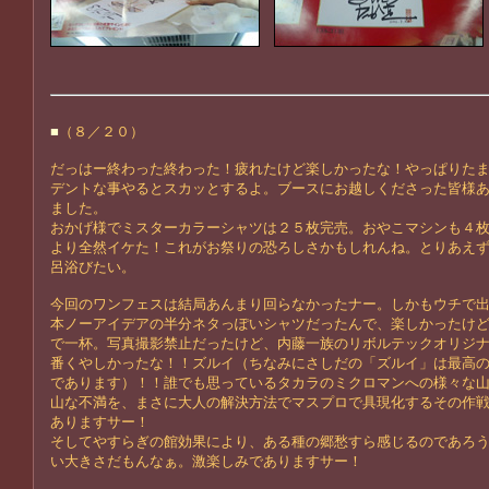
■
（８／２０）
だっはー終わった終わった！疲れたけど楽しかったな！やっぱりた
デントな事やるとスカッとするよ。ブースにお越しくださった皆様
ました。
おかげ様でミスターカラーシャツは２５枚完売。おやこマシンも４
より全然イケた！これがお祭りの恐ろしさかもしれんね。とりあえ
呂浴びたい。
今回のワンフェスは結局あんまり回らなかったナー。しかもウチで
本ノーアイデアの半分ネタっぽいシャツだったんで、楽しかったけ
で一杯。写真撮影禁止だったけど、内藤一族のリボルテックオリジ
番くやしかったな！！ズルイ（ちなみにさしだの「ズルイ」は最高
であります）！！誰でも思っているタカラのミクロマンへの様々な
山な不満を、まさに大人の解決方法でマスプロで具現化するその作
ありますサー！
そしてやすらぎの館効果により、ある種の郷愁すら感じるのであろ
い大きさだもんなぁ。激楽しみでありますサー！