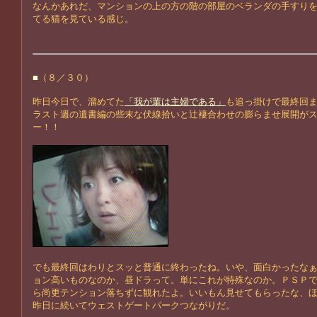
なんかあれだ、マンションの上の方の階の部屋のベランダの手すり
てる猫を見ている感じ。
■
（８／３０）
昨日今日で、溜めてた
「我が輩は主婦である」
も追っ掛けで最終回
ラスト週の遺書編の些末な伏線拾いと辻褄合わせの膨らませ展開が
ー！！
でも最終回はわりとスッと普通に終わったね。いや、面白かったな
ョン高いものなのか、昼ドラって。単にこれが特殊なのか。ＰＳＰ
ら尚更テンション落ちずに観れたよ。いいもん見せてもらったな、
昨日に続いてウェストゲートパークつながりだ。