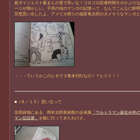
超ダイジェスト版まんが道で良いな！コロコロ読者時期モロかぶり
ージが懐かしい。子供の頃のマンガの記憶って、なんでこんなに鮮
完璧思い出したよ。アメリカ帰りの福富竜太郎のダメそうなマンガ
・・・ていうかこのヒキで３巻未刊行なの！？ヒドイ！！
■
（８／１５）思い立って
生田緑地にある、岡本太郎美術館の企画展
「ウルトラマン誕生40年
マン伝説展」
を観に行ってきたわけさ。