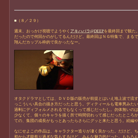
■
（８／２９）
週末、おっかけ視聴でようやく
アキハバラ@DEEP
を最終回まで観た
だったので何回かのがしてるんだけど。最終回はＮＧ特集で、まる
翔んだカップル枠的で良かったなー。
オタクドラマとしては、ＤＶＤ版の販売が前提とはいえ地上波で流
っこういい具合の描き方だったと思う。ディティールも電車男みた
過剰にディフォルメされるでもなくって感じだったし。勿体無いの
少なくて、個々のキャラを描く所で時間切れって感じだったところ
ての、集団の成長がもっとあったらさらにグッと来たと思う。続編
なにせよこの作品は、キャラクター造りが凄く良かった。だけど、
初から才能有り過ぎな気もするけど、みんな魅力的だった。もちろ