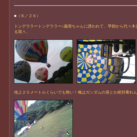
■
（８／２６）
トンデララートンデララー♪義母ちゃんに誘われて、早朝から代々木
る我々。
地上２０メートルくらいでも怖い！俺はガンダムの肩とか絶対乗れ