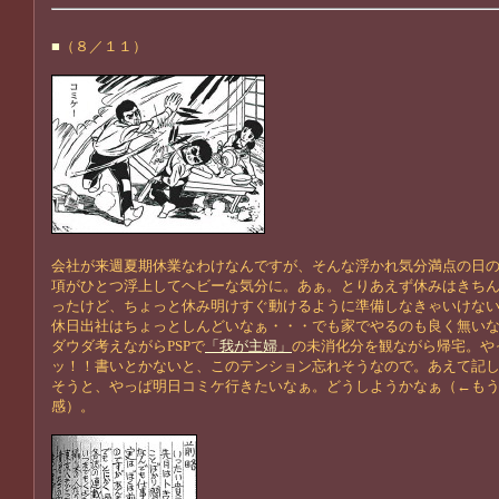
■
（８／１１）
会社が来週夏期休業なわけなんですが、そんな浮かれ気分満点の日
項がひとつ浮上してヘビーな気分に。あぁ。とりあえず休みはきち
ったけど、ちょっと休み明けすぐ動けるように準備しなきゃいけな
休日出社はちょっとしんどいなぁ・・・でも家でやるのも良く無い
ダウダ考えながらPSPで
「我が主婦」
の未消化分を観ながら帰宅。や
ッ！！書いとかないと、このテンション忘れそうなので。あえて記
そうと、やっぱ明日コミケ行きたいなぁ。どうしようかなぁ（←も
感）。