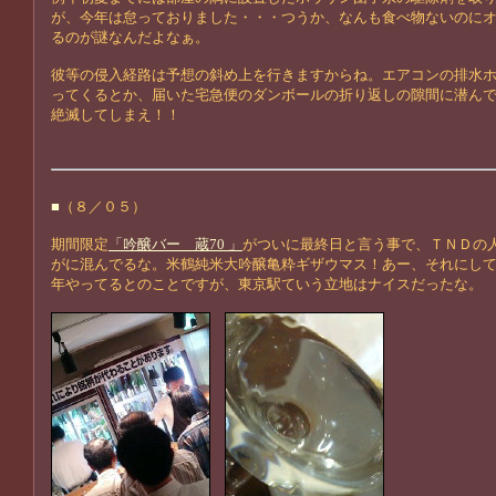
が、今年は怠っておりました・・・つうか、なんも食べ物ないのに
るのが謎なんだよなぁ。
彼等の侵入経路は予想の斜め上を行きますからね。エアコンの排水
ってくるとか、届いた宅急便のダンボールの折り返しの隙間に潜ん
絶滅してしまえ！！
■
（８／０５）
期間限定
「吟醸バー 蔵70 」
がついに最終日と言う事で、ＴＮＤの
がに混んでるな。米鶴純米大吟醸亀粋ギザウマス！あー、それにし
年やってるとのことですが、東京駅ていう立地はナイスだったな。