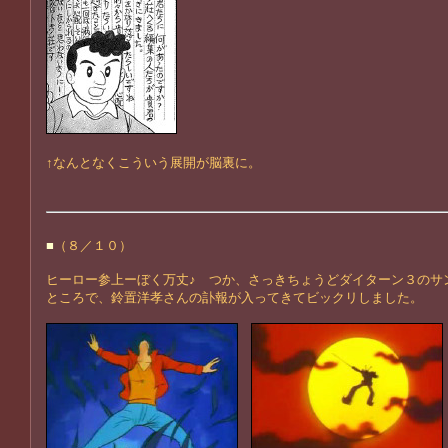
↑なんとなくこういう展開が脳裏に。
■
（８／１０）
ヒーロー参上ーぼく万丈♪ つか、さっきちょうどダイターン３のサ
ところで、鈴置洋孝さんの訃報が入ってきてビックリしました。