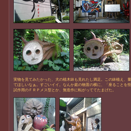
実物を見てみたかった、犬の植木鉢も見れたし満足。この鉢植え、
てほしいなぁ。すごいイイ。なんか庭の物置の横に、「座ることを
試作用のＦＲＰメス型とか、無造作に転がっててたまげた。