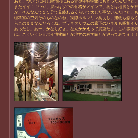
あと、ついでに同じ緑地内にある青少年科学館にも寄ったんだけど
またイイ！！いや、展示はゾウの骨格がメインで、あとは地層とか
か、そんなんで１５分で見終わるくらいで大した事ないんだけど、
理科室の空気そのものなのね。実際ホルマリン臭ぇし。建物も恐ら
らこのままなんだろうね。プラネタリウムの廊下のパネルも昭和４
あったし。あー、かなり好き。なんかかえって貴重だよ、この雰囲
は。こういうショボイ博物館とか地方の科学館とか巡ってみてぇ！