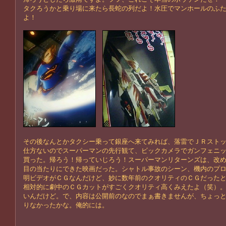
タクろうかと乗り場に来たら長蛇の列だよ！水圧でマンホールのふ
よ！
その後なんとかタクシー乗って銀座へ来てみれば、落雷でＪＲスト
仕方ないのでスーパーマンの先行観て、ビックカメラでガンフェニ
買った。帰ろう！帰っていじろう！スーパーマンリターンズは、改
目の当たりにできた映画だった。シャトル事故のシーン、機内のプ
明ビデオがＣＧなんだけど、妙に数年前のクオリティのＣＧだった
相対的に劇中のＣＧカットがすごくクオリティ高くみえたよ（笑）
いんだけど。で、内容は公開前のなのでまぁ書きませんが、ちょっ
りなかったかな。俺的には。