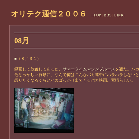
オリテク通信２００６
|
TOP
|
BBS
|
LINK
|
08月
■
（８／３１）
録画して放置してあった、
サマータイムマシンブルース
を観た。バ
危なっかしい行動に、なんで俺はこんなバカ連中にハラハラしない
怒りたくなるくらいバカばっかり出てくるバカ映画。素晴らしい。