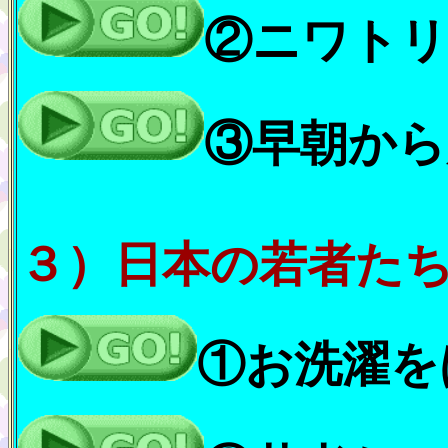
②ニワトリ
③早朝から
３）
日本の若者た
①お洗濯を