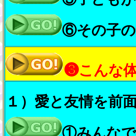
⑥その子の
❸こんな
１）愛と友情を前
①みんなで