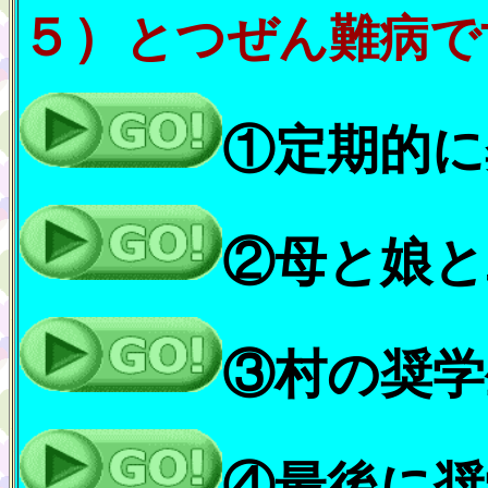
５）
とつぜん難病で
①定期的に
②母と娘と
③村の奨学
④最後に奨