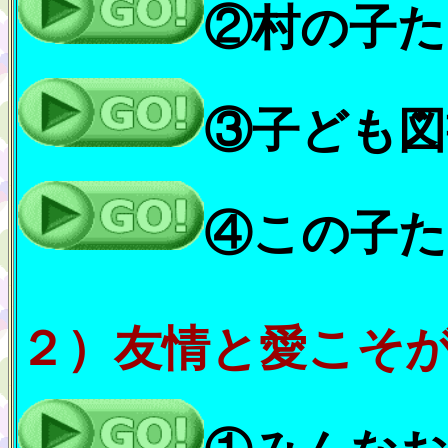
②村の子た
③子ども図
④この子た
２）友情と愛こそ