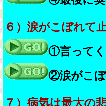
６）涙がこぼれて
①言ってく
②涙がこぼ
７）病気は最大の