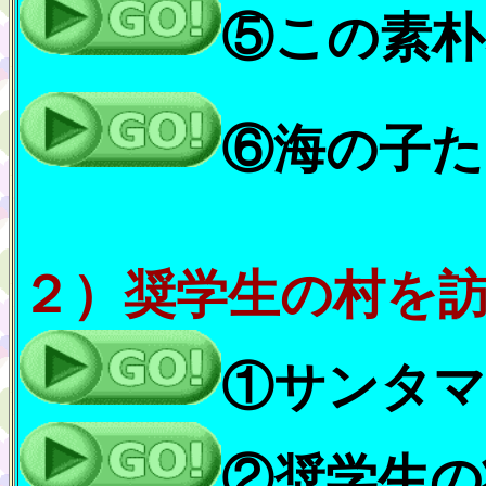
⑤この素朴
⑥海の子た
２）
奨学生の村を
①サンタマ
②奨学生の