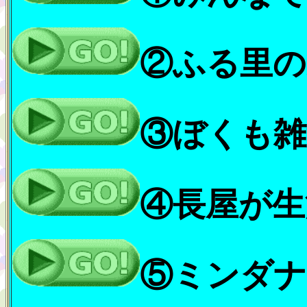
②ふる里の
③ぼくも雑
④長屋が生
⑤ミンダナ