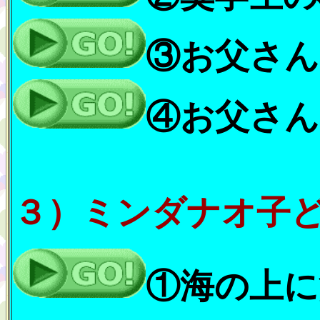
③お父さん
④お父さん
３）
ミンダナオ子
①海の上に