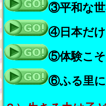
③平和な世
④日本だけ
⑤体験こそ
⑥ふる里に