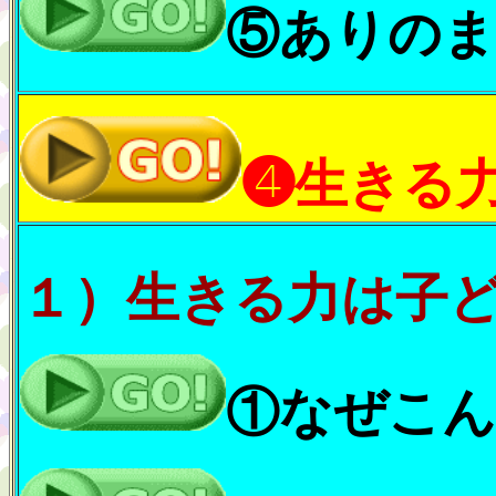
⑤ありの
❹生きる
１）生きる力は子
①なぜこん