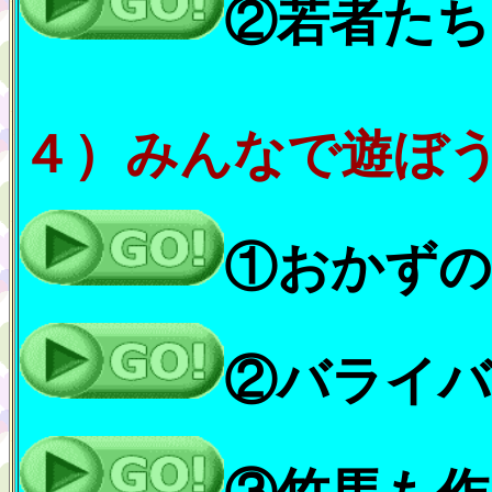
②若者たち
４）みんなで遊ぼ
①おかずの
②バライバ