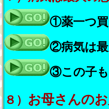
①薬一つ買
②病気は最
③この子も
お母さんのお
８）