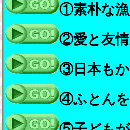
①素朴な漁
②愛と友情
③日本もか
④ふとんを
⑤子どもが