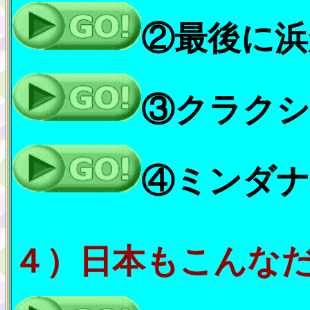
②最後に浜
③クラクシ
④ミンダナ
４）
日本もこんな