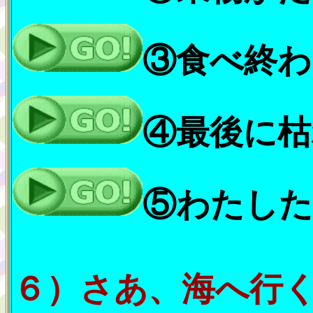
③食べ終わ
④最後に枯
⑤わたした
６）さあ、海へ行