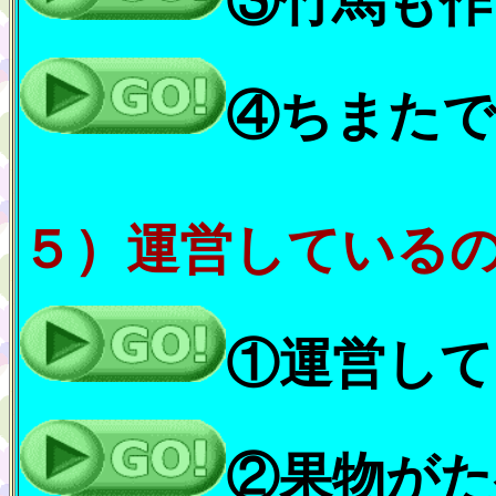
③竹馬も作
④ちまたで
５）運営している
①運営して
②果物がた