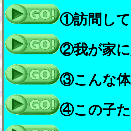
①訪問して
②我が家に
③こんな体
④この子た