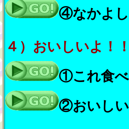
④なかよし
４）おいしいよ！
①これ食べ
②おいしい