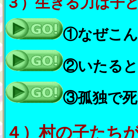
３）生きる力は子
①なぜこん
②いたる
③孤独で死
４）村の子たち