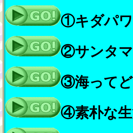
①キダパワ
②サンタマ
③海ってど
④素朴な生