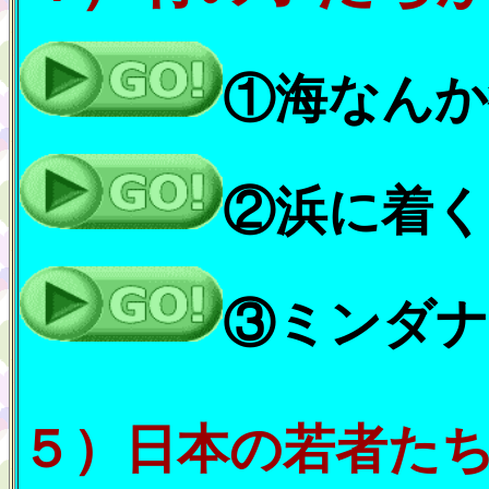
①海なんか
②浜に着く
③ミンダナ
５）日本の若者た