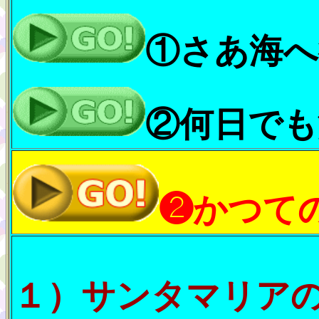
①さあ海へ
②何日でも
❷かつて
１）サンタマリア