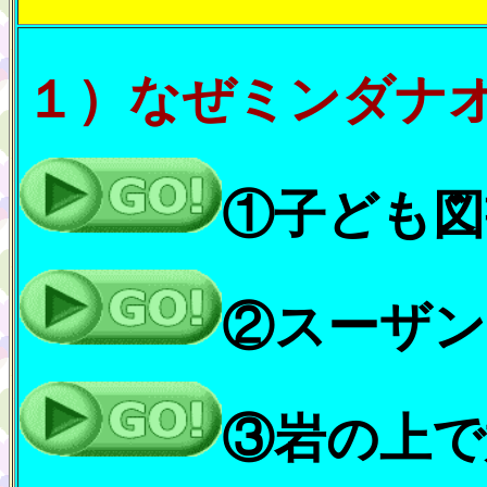
１）なぜミンダナ
①子ども図
②スーザン
③岩の上で