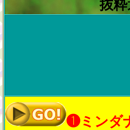
抜粋
❶ミンダ