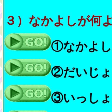
３）なかよしが何
①なかよし
②だいじょ
③いっしょ