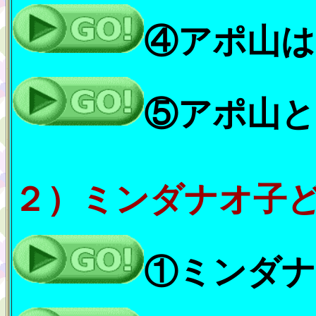
④アポ山は
⑤アポ山と
２）ミンダナオ子
①ミンダナ