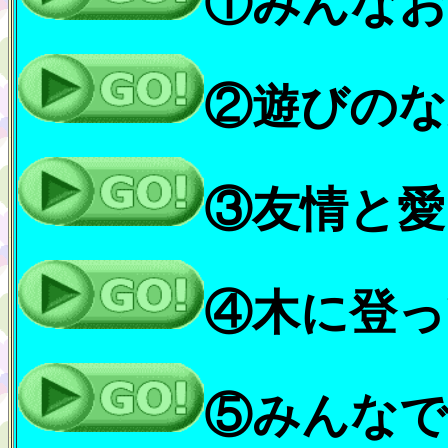
①みんな
②遊びのな
③友情と愛
④木に登っ
⑤みんなで