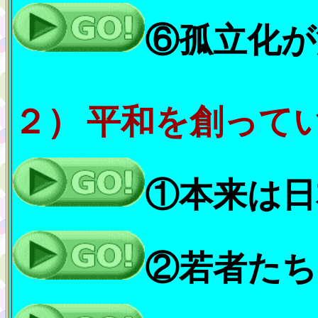
⑥孤立化が
２）
平和を創って
①本来は日
②若者たち