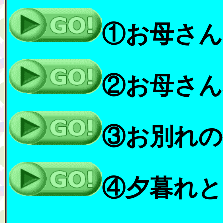
①お母さん
②お母さん
③お別れの
④夕暮れと