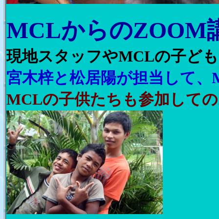
MCLからのZOOM
現地スタッフやMCLの子ど
宮木梓と松居陽が担当して、
MCLの子供たちも参加しての