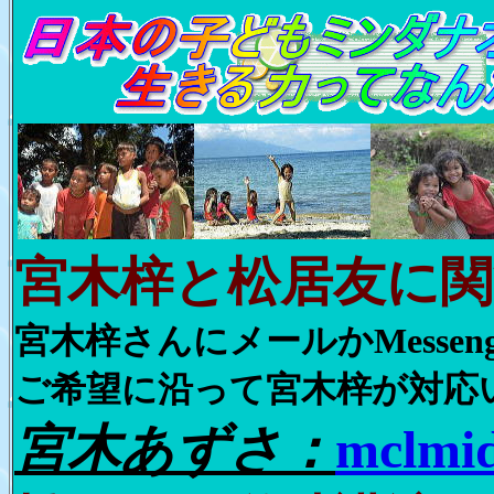
宮木梓と松居友に関
宮木梓さんにメールかMesse
ご希望に沿って宮木梓が対応
宮木あずさ：
mclmi