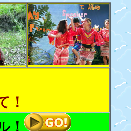
て！
ル！