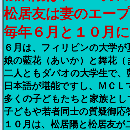
松居友は妻のエー
毎年６月と１０月
６月は、フィリピンの大学が
娘の藍花（あいか）と舞花（
二人ともダバオの大学生で、
日本語が堪能ですし、ＭＣＬ
多くの子どもたちと家族とし
子どもや若者同士の質疑御応
１０月は、松居陽と松居友が