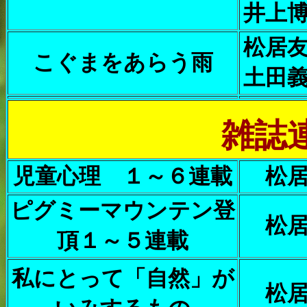
井上
松居
こぐまをあらう雨
土田
雑誌
児童心理 １～６連載
松
ピグミーマウンテン登
松
頂１～５連載
私にとって「自然」が
松