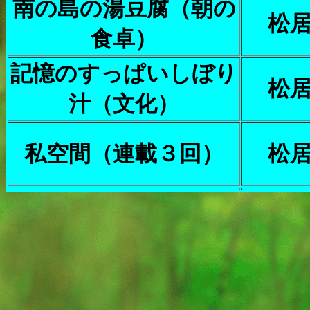
南の島の湯豆腐（朝の
松
食卓）
記憶のすっぱいしぼり
松
汁（文化）
私空間（連載３回）
松