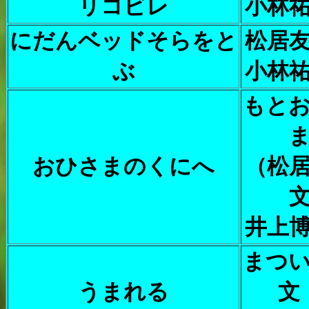
リコビレ
小林
にだんベッドそらをと
松居
ぶ
小林
もと
おひさまのくにへ
（松
井上
まつ
うまれる
文