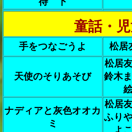
待 下
童話・児
手をつなごうよ
松居
松居
天使のそりあそび
鈴木
松居
ナディアと灰色オオカ
ふり
ミ
よ