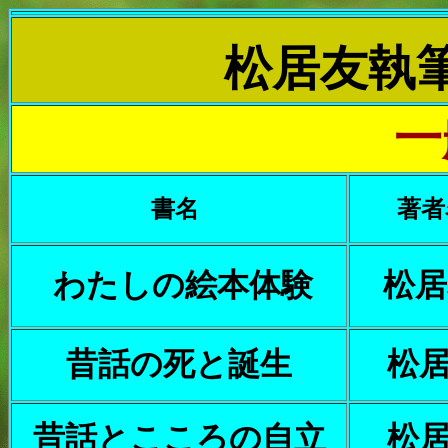
松居友執
一
書名
著者
わたしの絵本体験
松
昔話の死と誕生
松
昔話とこころの自立
松