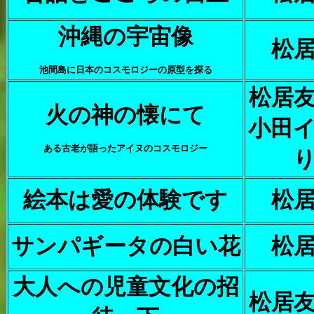
沖縄の宇宙像
松
池間島に日本のコスモロジーの原型を探る
松居
火の神の懐にて
小田
ある古老が語ったアイヌのコスモロジー
絵本は愛の体験です
松
サンパギータの白い花
松
大人への児童文化の招
松居