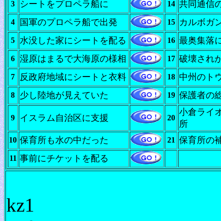
シートをプロペラ船に
共同通信
3
14
国軍のプロペラ船で出発
カルボガ
4
15
水没した家にシートを配る
最奥集落
5
16
湿原はまるで大海原の様相
破壊され
6
17
反政府地域にシートと衣料
中州のト
7
18
少し陸地が見えていた
保護者の
8
19
小倉ライ
イスラム自治区に支援
9
20
所
保育所も水の中だった
保育所の
10
21
事前にチケットを配る
11
kz1