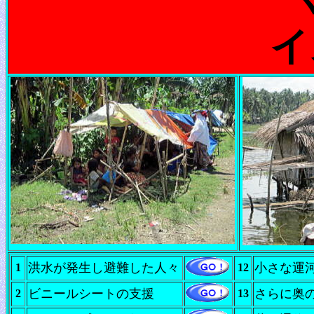
イ
洪水が発生し避難した人々
小さな運
1
12
ビニールシートの支援
さらに奥
2
13