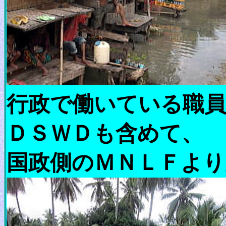
行政で働いている職員
ＤＳＷＤも含めて、
国政側のＭＮＬＦより