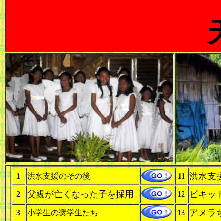
洪水支
1
洪水支援のその後
11
父親が亡くなった子を採用
ピキッ
2
12
アメラ
3
小学生の奨学生たち
13