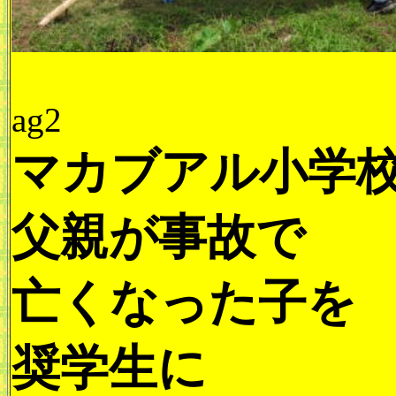
ag2
マカブアル小学
父親が事故で
亡くなった子を
奨学生に