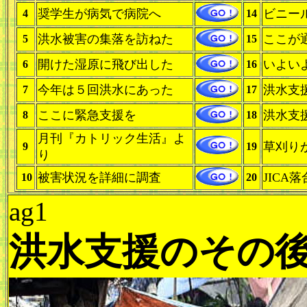
奨学生が病気で病院へ
ビニー
4
14
洪水被害の集落を訪ねた
ここが
5
15
開けた湿原に飛び出した
いよい
6
16
今年は５回洪水にあった
洪水支
7
17
ここに緊急支援を
洪水支
8
18
月刊『カトリック生活』よ
草刈り
9
19
り
被害状況を詳細に調査
JICA
10
20
ag1
洪水支援のその