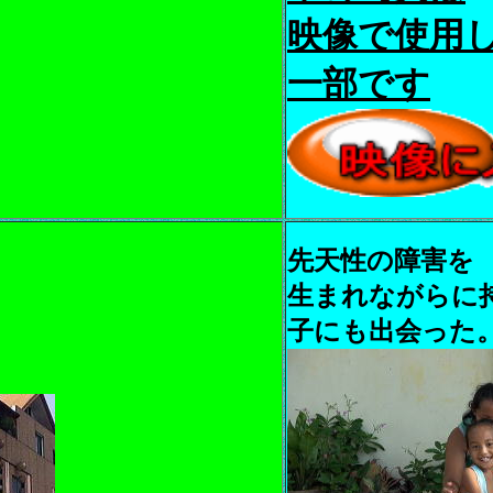
映像で使用
一部です
先天性の障害を
生まれながらに
子にも出会った