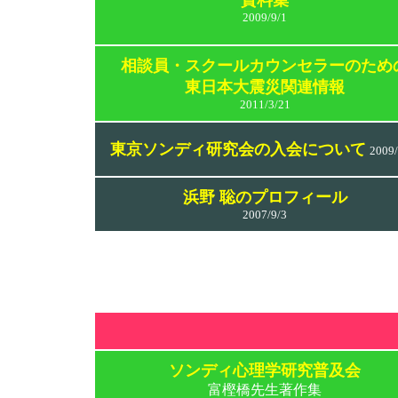
資料集
2009/9/1
相談員・スクールカウンセラーのため
東日本大震災関連情報
2011/3/21
東京ソンディ研究会の入会について
2009/
浜野 聡のプロフィール
2007/9/3
ソンディ心理学研究普及会
富樫橋先生著作集