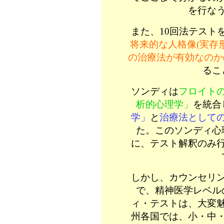
を行な
また、10回法テスト
将来的な人格像(実存形
の治療法が有効なのか
るこ
ソンディは
フロイト
析的心理学」
を統合
学」
と
治療法として
た。このソンディ心
に、テスト解釈のみ
しかし、カウンセリ
で、精神医学レベル
ィ・テストは、大変
州各国では、小・中