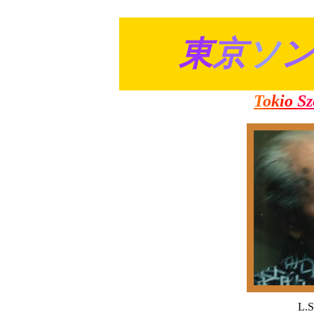
東
京
ソ
T
o
k
i
o
S
z
L.S