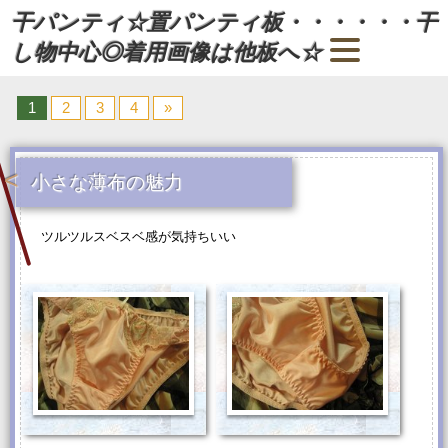
干パンティ☆置パンティ板・・・・・・干
し物中心◎着用画像は他板へ☆
1
2
3
4
»
小さな薄布の魅力
ツルツルスベスベ感が気持ちいい