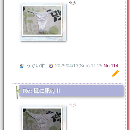
☆彡
うぐいす
2025/04/13(Sun) 11:25
No.114
Re: 風に訊けⅡ
☆彡