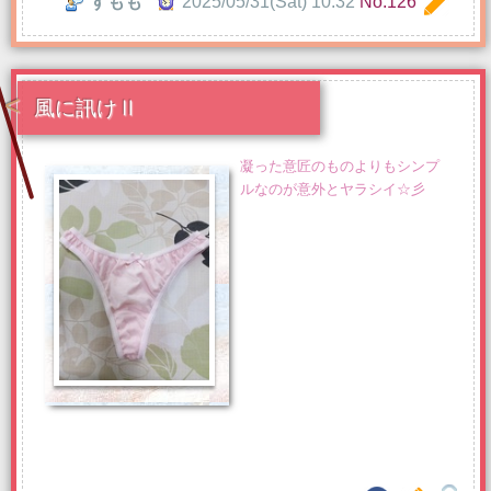
すもも
2025/05/31(Sat) 10:32
No.126
風に訊けⅡ
凝った意匠のものよりもシンプ
ルなのが意外とヤラシイ☆彡