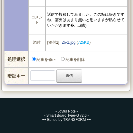
返信で投稿してみました。この板は好きです
コメン
ね。需要はあまり無いと思いますが貼らせて
ト
いただきます�.....(略)
[添付1]:
26-1.jpg
(
725KB
)
添付
処理選択
記事を修正
記事を削除
暗証キー
-
Joyful Note
-
-
Smart Board Type-G v2.6
-
++
Edited by TRANSFORM
++