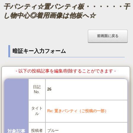
干パンティ☆置パンティ板・・・・・・干
し物中心◎着用画像は他板へ☆
暗証キー入力フォーム
- 以下の投稿記事を編集/削除することができます -
日記
26
No.
タイト
Re: 置きパンティ（ご投稿の一部）
ル
ブルー
投稿者
対象記事