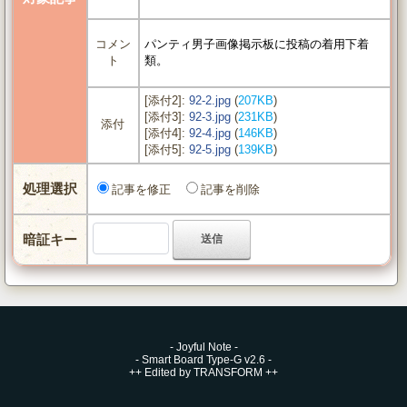
コメン
パンティ男子画像掲示板に投稿の着用下着
ト
類。
[添付2]:
92-2.jpg
(
207KB
)
[添付3]:
92-3.jpg
(
231KB
)
添付
[添付4]:
92-4.jpg
(
146KB
)
[添付5]:
92-5.jpg
(
139KB
)
処理選択
記事を修正
記事を削除
暗証キー
-
Joyful Note
-
-
Smart Board Type-G v2.6
-
++
Edited by TRANSFORM
++