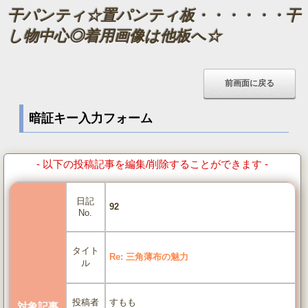
干パンティ☆置パンティ板・・・・・・干
し物中心◎着用画像は他板へ☆
暗証キー入力フォーム
- 以下の投稿記事を編集/削除することができます -
日記
92
No.
タイト
Re: 三角薄布の魅力
ル
すもも
投稿者
対象記事