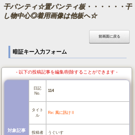
干パンティ☆置パンティ板・・・・・・干
し物中心◎着用画像は他板へ☆
暗証キー入力フォーム
- 以下の投稿記事を編集/削除することができます -
日記
114
No.
タイト
Re: 風に訊けⅡ
ル
対象記事
うぐいす
投稿者