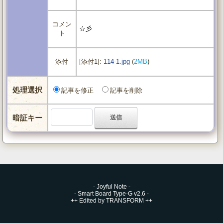
コメン
☆彡
ト
[添付1]:
114-1.jpg
(
2MB
)
添付
処理選択
記事を修正
記事を削除
暗証キー
-
Joyful Note
-
-
Smart Board Type-G v2.6
-
++
Edited by TRANSFORM
++