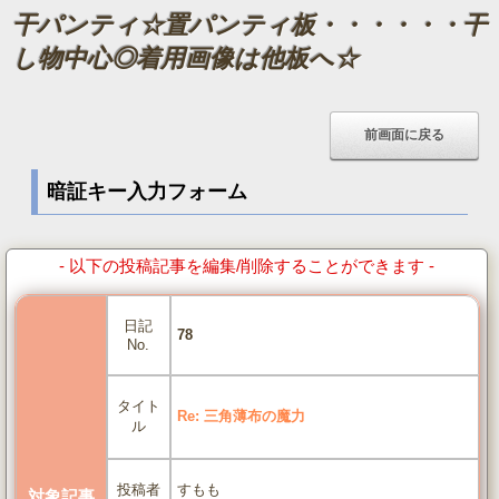
干パンティ☆置パンティ板・・・・・・干
し物中心◎着用画像は他板へ☆
暗証キー入力フォーム
- 以下の投稿記事を編集/削除することができます -
日記
78
No.
タイト
Re: 三角薄布の魔力
ル
すもも
投稿者
対象記事