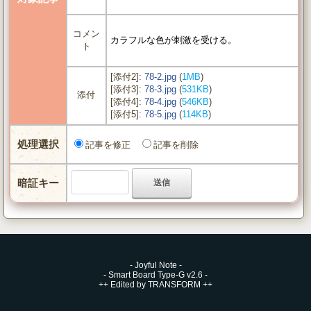
コメン
カラフルな色が刺激を受ける。
ト
[添付2]:
78-2.jpg
(
1MB
)
[添付3]:
78-3.jpg
(
531KB
)
添付
[添付4]:
78-4.jpg
(
546KB
)
[添付5]:
78-5.jpg
(
114KB
)
処理選択
記事を修正
記事を削除
暗証キー
-
Joyful Note
-
-
Smart Board Type-G v2.6
-
++
Edited by TRANSFORM
++