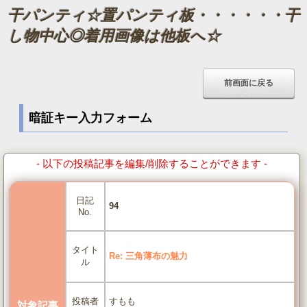
干パンティ☆置パンティ板・・・・・・干
し物中心◎着用画像は他板へ☆
暗証キー入力フォーム
- 以下の投稿記事を編集/削除することができます -
日記
94
No.
タイト
Re: 三角薄布の魅力
ル
すもも
投稿者
対象記事