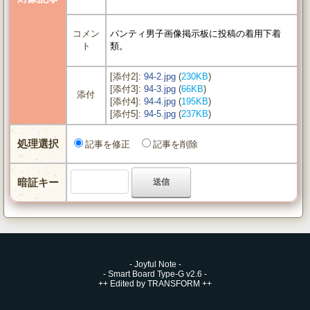
コメン
パンティ男子画像掲示板に投稿の着用下着
ト
類。
[添付2]:
94-2.jpg
(
230KB
)
[添付3]:
94-3.jpg
(
66KB
)
添付
[添付4]:
94-4.jpg
(
195KB
)
[添付5]:
94-5.jpg
(
237KB
)
処理選択
記事を修正
記事を削除
暗証キー
-
Joyful Note
-
-
Smart Board Type-G v2.6
-
++
Edited by TRANSFORM
++