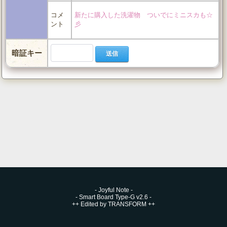
コメ
新たに購入した洗濯物 ついでにミニスカも☆
ント
彡
暗証キー
-
Joyful Note
-
-
Smart Board Type-G v2.6
-
++
Edited by TRANSFORM
++