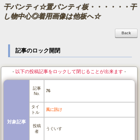
干パンティ☆置パンティ板・・・・・・干
し物中心◎着用画像は他板へ☆
Back
記事のロック開閉
-
以下の投稿記事をロックして閉じることが出来ます
-
記事
76
No.
タイ
風に訊け
トル
対象記事
投稿
うぐいす
者