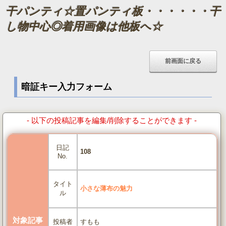
干パンティ☆置パンティ板・・・・・・干
し物中心◎着用画像は他板へ☆
暗証キー入力フォーム
- 以下の投稿記事を編集/削除することができます -
日記
108
No.
タイト
小さな薄布の魅力
ル
対象記事
すもも
投稿者