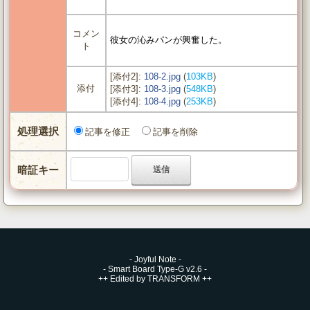
コメン
彼女の沁みパンが興奮した。
ト
[添付2]:
108-2.jpg
(
103KB
)
添付
[添付3]:
108-3.jpg
(
548KB
)
[添付4]:
108-4.jpg
(
253KB
)
処理選択
記事を修正
記事を削除
暗証キー
-
Joyful Note
-
-
Smart Board Type-G v2.6
-
++
Edited by TRANSFORM
++