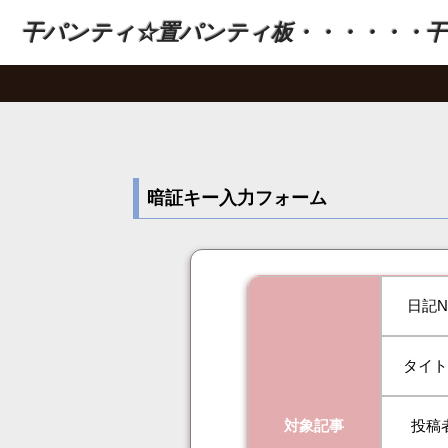
干パンティ☆置パンティ板・・・・・・干
暗証キー入力フォーム
日記N
タイ
対象記事
投稿