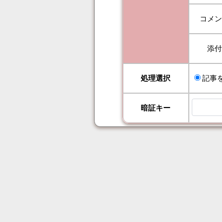
コメ
添
処理選択
記事
暗証キー