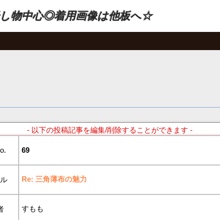
し物中心◎着用画像は他板へ☆
- 以下の投稿記事を編集/削除することができます -
o.
69
Re: 三角薄布の魅力
トル
すもも
者