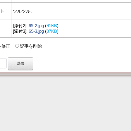
ント
ツルツル。
[添付2]:
69-2.jpg
(
91KB
)
付
[添付3]:
69-3.jpg
(
87KB
)
を修正
記事を削除