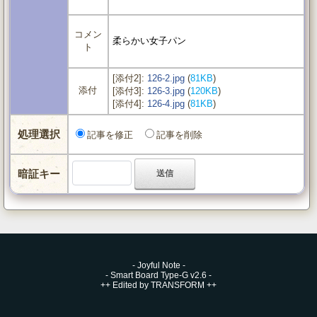
コメン
柔らかい女子パン
ト
[添付2]:
126-2.jpg
(
81KB
)
添付
[添付3]:
126-3.jpg
(
120KB
)
[添付4]:
126-4.jpg
(
81KB
)
処理選択
記事を修正
記事を削除
暗証キー
-
Joyful Note
-
-
Smart Board Type-G v2.6
-
++
Edited by TRANSFORM
++