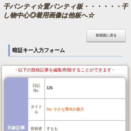
干パンティ☆置パンティ板・・・・・・干
し物中心◎着用画像は他板へ☆
暗証キー入力フォーム
- 以下の投稿記事を編集/削除することができます -
日記
126
No.
タイト
Re: 小さな薄布の魅力
ル
対象記事
すもも
投稿者