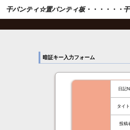
干パンティ☆置パンティ板・・・・・・干
暗証キー入力フォーム
日記N
タイ
投稿