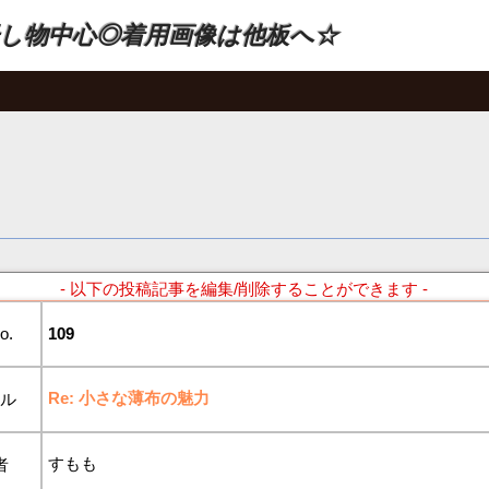
し物中心◎着用画像は他板へ☆
- 以下の投稿記事を編集/削除することができます -
o.
109
Re: 小さな薄布の魅力
トル
すもも
者