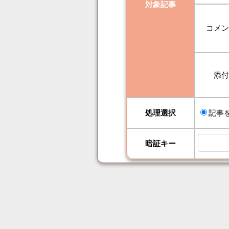
対象記事
コメ
添
処理選択
記事
暗証キー