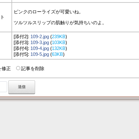
ピンクのローライズが可愛いね。
ント
ツルツルスリップの肌触りが気持ちいのよ。
[添付2]:
109-2.jpg
(
239KB
)
[添付3]:
109-3.jpg
(
103KB
)
付
[添付4]:
109-4.jpg
(
132KB
)
[添付5]:
109-5.jpg
(
63KB
)
を修正
記事を削除