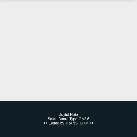
-
Joyful Note
-
-
Smart Board Type-G v2.6
-
++
Edited by TRANSFORM
++