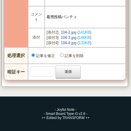
コメン
着用投稿パンティ
ト
[添付2]:
104-2.jpg
(
141KB
)
添付
[添付3]:
104-3.jpg
(
146KB
)
[添付4]:
104-4.jpg
(
132KB
)
処理選択
記事を修正
記事を削除
暗証キー
-
Joyful Note
-
-
Smart Board Type-G v2.6
-
++
Edited by TRANSFORM
++