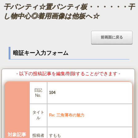
干パンティ☆置パンティ板・・・・・・干
し物中心◎着用画像は他板へ☆
暗証キー入力フォーム
- 以下の投稿記事を編集/削除することができます -
日記
104
No.
タイト
Re: 三角薄布の魅力
ル
対象記事
すもも
投稿者