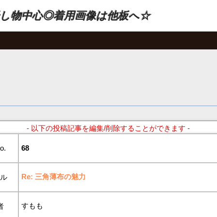
し物中心◎着用画像は他板へ☆
- 以下の投稿記事を編集/削除することができます -
o.
68
Re: 三角薄布の魅力
トル
すもも
者