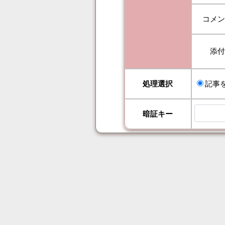
コメ
添
処理選択
記事
暗証キー