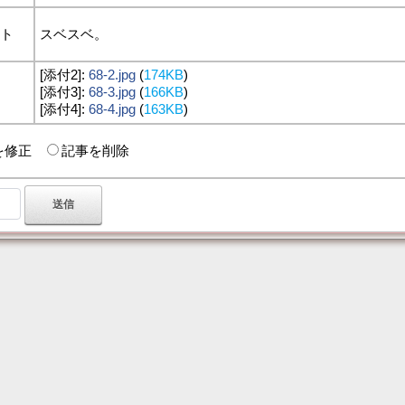
ント
スベスベ。
[添付2]:
68-2.jpg
(
174KB
)
付
[添付3]:
68-3.jpg
(
166KB
)
[添付4]:
68-4.jpg
(
163KB
)
を修正
記事を削除