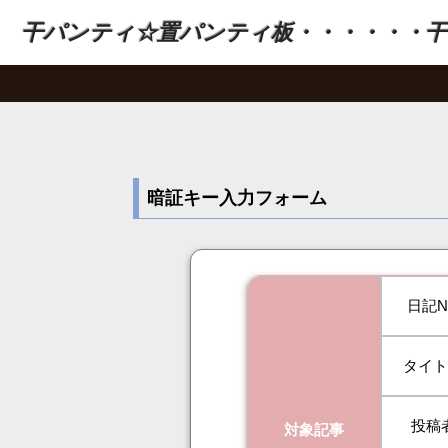
干パンティ☆置パンティ板・・・・・・干
暗証キー入力フォーム
日記N
タイ
投稿
対象記事