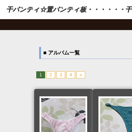
干パンティ☆置パンティ板・・・・・・干
■ アルバム一覧
1
2
3
4
»