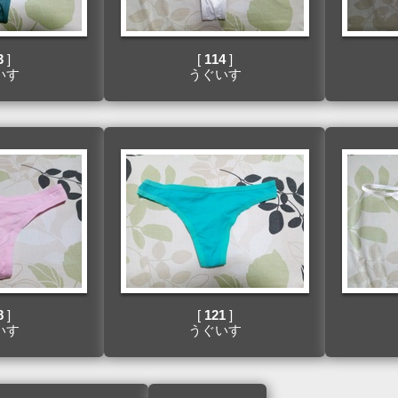
3
]
[
114
]
いす
うぐいす
8
]
[
121
]
いす
うぐいす