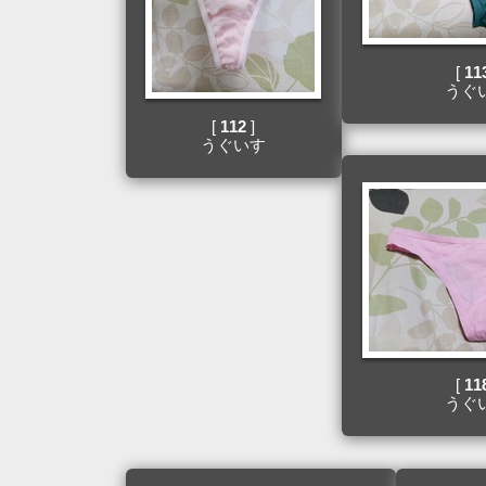
[
11
うぐ
[
112
]
うぐいす
[
11
うぐ