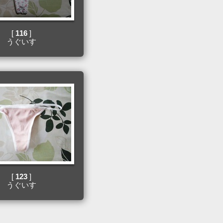
[
116
]
うぐいす
[
123
]
うぐいす