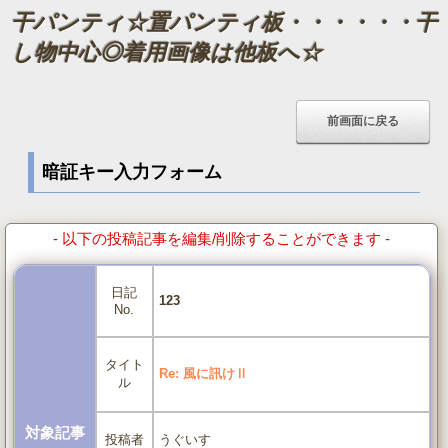
干パンティ☆置パンティ板・・・・・・干
し物中心◎着用画像は他板へ☆
暗証キー入力フォーム
- 以下の投稿記事を編集/削除することができます -
日記
123
No.
タイト
Re: 風に訊けⅡ
ル
対象記事
うぐいす
投稿者