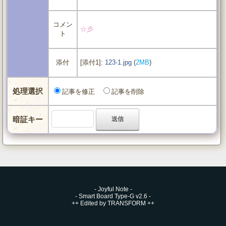
コメン
☆彡
ト
[添付1]:
123-1.jpg
(
2MB
)
添付
処理選択
記事を修正
記事を削除
暗証キー
-
Joyful Note
-
-
Smart Board Type-G v2.6
-
++
Edited by TRANSFORM
++